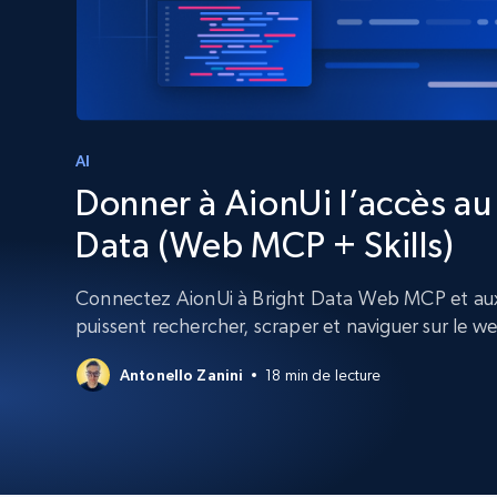
Navigateurs de scraping évolués av
déblocage et hébergement intégrés
INFRASTRUCTURE PROXY
Proxys
Commence 
résidentiels
partir de
INFRASTRUCTURE PROXY
$5
$2.5/G
AI
50% OFF
Donner à AionUi l’accès a
Commence 
Proxys résidentiels
50% OFF
Proxys de ISP
partir de
400M+ adresses IP mondiales prove
Data (Web MCP + Skills)
$1.3/IP
d’appareils pair réels
Proxys de datacenter
Connectez AionUi à Bright Data Web MCP et aux 
Proxys fiables et à haut débit pour un
puissent rechercher, scraper et naviguer sur le w
extraction de données efficace
Antonello Zanini
18 min de lecture