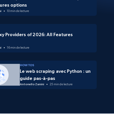
ures options
i
10 min de lecture
xy Providers of 2026: All Features
d
i
16 min de lecture
HOW TOS
Le web scraping avec Python : un
guide pas-à-pas
Antonello Zanini
25 min de lecture