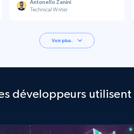
Antonello Zanini
Technical Writer
Voir plus.
s développeurs utilisent 