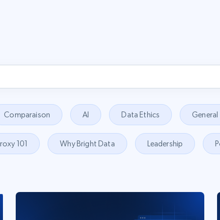
Comparaison
AI
Data Ethics
General
roxy 101
Why Bright Data
Leadership
P