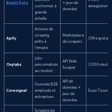
Bright Data
+ jeux de
conformes à
enregistreme
données
grande
échelle
Acteurs de
scraping
Marketplace
Apify
Offre gratuite
prêts à
de scrapers
l’emploi
Jobs
API Web
Oxylabs
personnalisés
2 000 résulta
Scraper
au résultat
API de
Données B2B
données +
Coresignal
employés et
Essai 7 jours
jeux de
entreprises
données
Scraping de