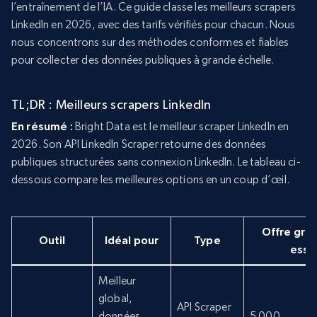
l’entraînement de l’IA. Ce guide classe les meilleurs scrapers
LinkedIn en 2026, avec des tarifs vérifiés pour chacun. Nous
nous concentrons sur des méthodes conformes et fiables
pour collecter des données publiques à grande échelle.
TL;DR : Meilleurs scrapers LinkedIn
En résumé :
Bright Data est le meilleur scraper LinkedIn en
2026. Son API LinkedIn Scraper retourne des données
publiques structurées sans connexion LinkedIn. Le tableau ci-
dessous compare les meilleures options en un coup d’œil.
Offre grat
Outil
Idéal pour
Type
essa
Meilleur
global,
API Scraper
données
5 000