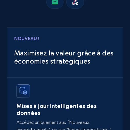
Real estate
515+
47+
Buy Now
NOUVEAU !
Maximisez la valeur grâce à des
Metrocuadrado - Properties Listings
économies stratégiques
URL, ID, Precio, Habitaciones, Banos, Dimension
propiedad, Dimension terreno, Comuna Ciudad,
and more.
Real estate
Mises à jour intelligentes des
données
402+
21+
Buy Now
Accédez uniquement aux "Nouveaux
enregistrements" ou aux "Enregistrements mis à