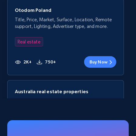
Otodom Poland
Title, Price, Market, Surface, Location, Remote
support, Lighting, Advertiser type, and more.
Real estate
2K+
750+
Buy Now
Australia real estate properties
Rea property id, Property type, State, Postcode,
Year built, Last sold date, Last sold agency,
Bedrooms, and more.
Real estate