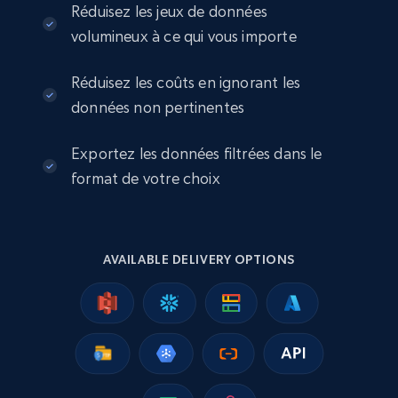
Réduisez les jeux de données
volumineux à ce qui vous importe
Réduisez les coûts en ignorant les
Zonaprop Argentina - Properties Listing
données non pertinentes
URL, Title, GeneratedTitle, Imagenes, Numero
de imagenes, Description, Precio, Currency, and
more.
Exportez les données filtrées dans le
format de votre choix
Real estate
627+
71+
Buy Now
AVAILABLE DELIVERY OPTIONS
Inmuebles24 Mexico - Properties Listings
URL, Title, GeneratedTitle, Description, Seller,
Precio, Publicado hace, CreatedDate, and more.