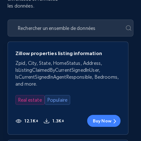
les données.
Zillow properties listing information
Zpid, City, State, HomeStatus, Address,
IsListingClaimedByCurrentSignedInUser,
IsCurrentSignedInAgentResponsible, Bedrooms,
and more.
Real estate
Populaire
12.1K+
1.3K+
Buy Now