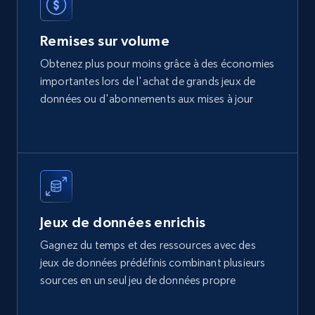
Real estate
Remises sur volume
361+
20+
Buy Now
Obtenez plus pour moins grâce à des économies
importantes lors de l'achat de grands jeux de
données ou d'abonnements aux mises à jour
Infocasas Uruguay - Properties Listings
URL, ID, Imagen, Descripcion, Precio, Ubicacion,
Habitaciones, Banos, and more.
Real estate
Jeux de données enrichis
Gagnez du temps et des ressources avec des
351+
17+
Buy Now
jeux de données prédéfinis combinant plusieurs
sources en un seul jeu de données propre