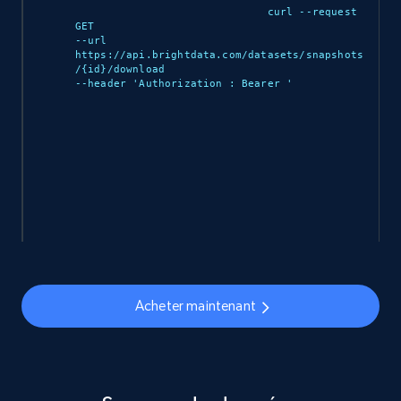
curl --request 
GET 

--url 
https://api.brightdata.com/datasets/snapshots
/{id}/download 

--header 'Authorization : Bearer 
'

Acheter maintenant