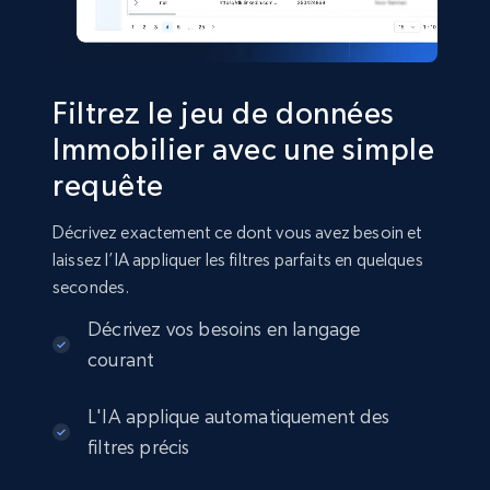
URL, Property type, Property title, Address,
Google map location, Virtual tour, Street view,
URL property, and more.
Filtrez le jeu de données
Real estate
Immobilier avec une simple
requête
1.1K+
103+
Buy Now
Décrivez exactement ce dont vous avez besoin et
laissez l’IA appliquer les filtres parfaits en quelques
secondes.
Realtor international properties listings
Décrivez vos besoins en langage
URL, ID, Title, Price, Currency, Description,
courant
Images, Bedrooms, and more.
Real estate
L'IA applique automatiquement des
filtres précis
874+
79+
Buy Now