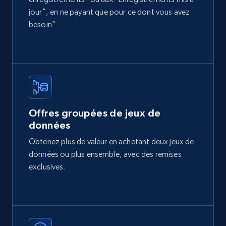
jour", en ne payant que pour ce dont vous avez
Toctoc - Properties Listings
besoin"
Imagen, No de imagenes, Descripcion, Precio,
Currency, Ubicacion, Habitaciones, Banos, and
more.
Real estate
Offres groupées de jeux de
362+
10+
Buy Now
données
Obtenez plus de valeur en achetant deux jeux de
données ou plus ensemble, avec des remises
exclusives.
Properati Argentina and Colombia -
Properties Listings
Type, Name, Estrato, Habitaciones, Banos, M2,
Descripcion, Precio, and more.