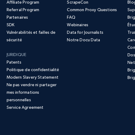
Affiliate Program
ScrapeCon
Blo
Referral Program
Common Proxy Questions
Sup
Partenaires
FAQ
Bri
SDK
Webinaires
Étu
Vulnérabilités et failles de
Data for Journalists
Tru
sécurité
Notre Docu Data
Car
Con
JURIDIQUE
Dos
Patents
Net
Politique de confidentialité
Bri
Modern Slavery Statement
Brig
Ne pas vendre ni partager
mes informations
personnelles
Service Agreement