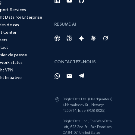
g
port Services
ght Data for Enterprise
RÉSUMÉ AI
des de cas
st Center
eers
tact
sier de presse
CONTACTEZ-NOUS
work status
ght VPN
ht Initiative
Bright Data Ltd. (Headquarters),
4 Hamahshev St., Netanya
4250714, Israel (POB 8025).
Bright Data, Inc., The Web Data
Loft, 625 2nd St., San Francisco,
CA 94107, United States.