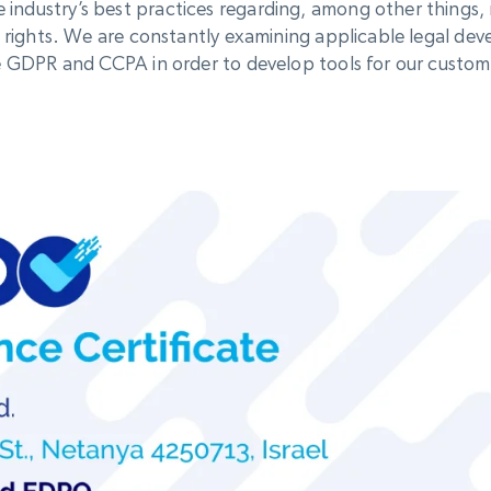
ndustry’s best practices regarding, among other things, 
Usage monitoring and
collected
r rights. We are constantly examining applicable legal dev
filtering
Commence à
Proxys de
à
partir de
he GDPR and CCPA in order to develop tools for our custom
datacenter
$0.9/IP
B
Public Web Data
à
Proxys de ISP
nant
Plus de 700 000 proxys résidentiels
statiques entièrement conformes
e