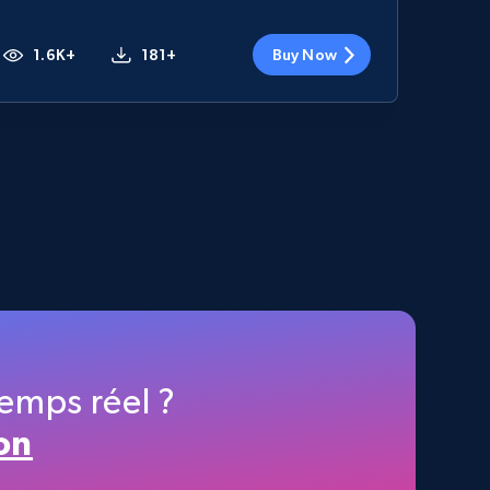
1.6K+
181+
Buy Now
emps réel ?
on