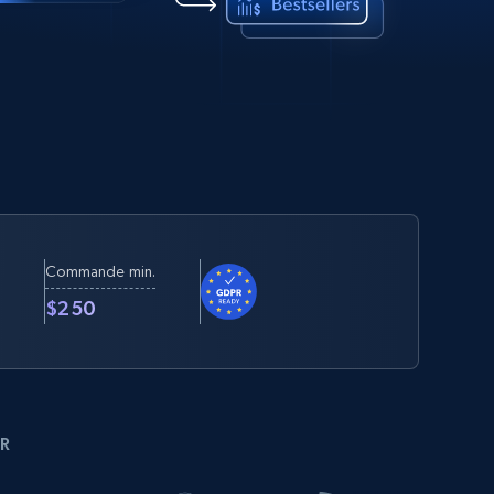
Commande min.
t
$250
R