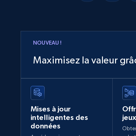
NOUVEAU !
Maximisez la valeur gr
Mises à jour
Off
intelligentes des
jeu
données
Obten