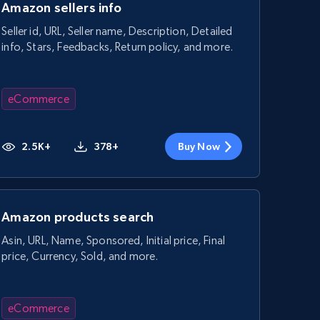
Amazon sellers info
Seller id, URL, Seller name, Description, Detailed
info, Stars, Feedbacks, Return policy, and more.
eCommerce
2.5K+
378+
Buy Now
Amazon products search
Asin, URL, Name, Sponsored, Initial price, Final
price, Currency, Sold, and more.
eCommerce