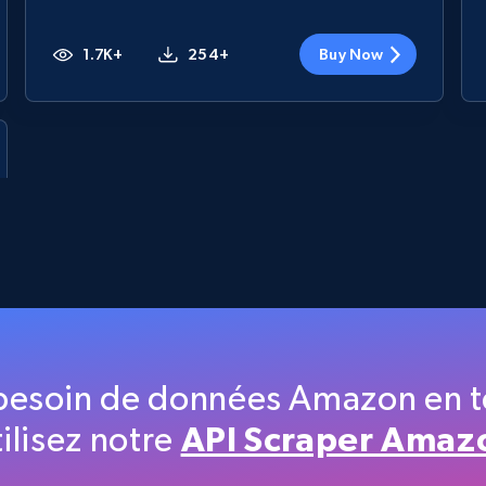
1.7K+
254+
Buy Now
besoin de données Amazon en t
ilisez notre
API Scraper Amaz