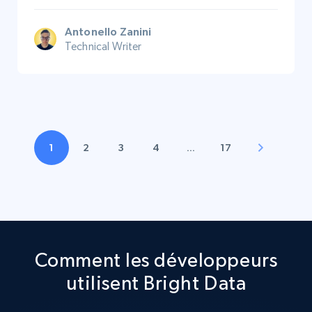
Antonello Zanini
Technical Writer
1
2
3
4
…
17
Comment les développeurs
utilisent Bright Data