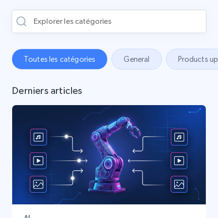
Toutes les catégories
General
Products u
Derniers articles
AI