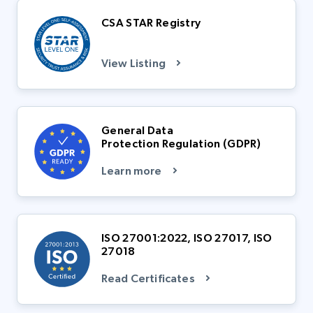
secteur, nous protégeons non seulement
pour garantir des pratiques transparentes et
CSA STAR Registry
l’intégrité du Web, mais nous favorisons
sécurisées en matière de données.
également une gestion responsable des
données, créant ainsi un écosystème en ligne
View Listing
sûr et fiable.
En savoir plus
General Data
En savoir plus
Protection Regulation (GDPR)
Learn more
ISO 27001:2022, ISO 27017, ISO
27018
Read Certificates