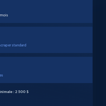
 mois
 scraper standard
es
imale : 2 500 $