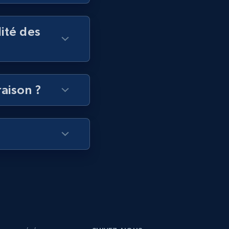
lité des
raison ?