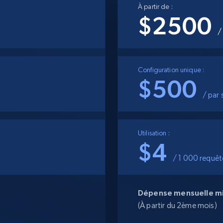
collected
À partir de :
$2500
Commence à
Proxys de
à
partir de
datacenter
/
$0.9/IP
B
à
Proxys de ISP
Configuration unique :
nant
Plus de 700 000 proxys résidentiels
statiques entièrement conformes
$500
/ par
e
Utilisation :
$4
/ 1 000 requêt
Dépense mensuelle min
(À partir du 2ème mois)