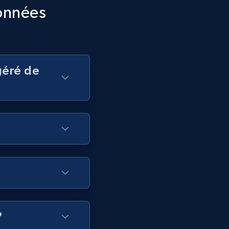
données
géré de
?