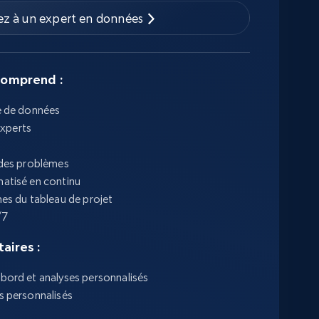
ez à un expert en données
comprend :
e de données
xperts
 des problèmes
matisé en continu
nes du tableau de projet
/7
aires :
bord et analyses personnalisés
s personnalisés