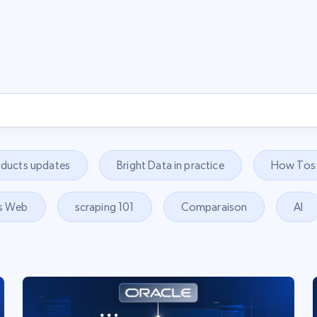
oducts updates
Bright Data in practice
How Tos
s Web
scraping 101
Comparaison
AI