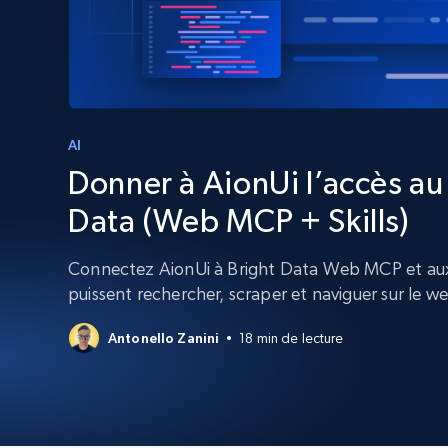
Navigateurs de scraping évolués av
déblocage et hébergement intégrés
INFRASTRUCTURE PROXY
Proxys
Commence 
résidentiels
partir de
INFRASTRUCTURE PROXY
$5
$2.5/G
AI
50% OFF
Donner à AionUi l’accès a
Commence 
Proxys résidentiels
50% OFF
Proxys de ISP
partir de
400M+ adresses IP mondiales prove
Data (Web MCP + Skills)
$1.3/IP
d’appareils pair réels
Proxys de datacenter
Connectez AionUi à Bright Data Web MCP et aux 
Proxys fiables et à haut débit pour un
puissent rechercher, scraper et naviguer sur le w
extraction de données efficace
Antonello Zanini
18 min de lecture