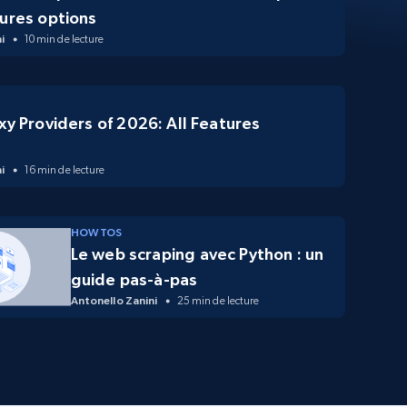
ures options
i
10 min de lecture
xy Providers of 2026: All Features
d
i
16 min de lecture
HOW TOS
Le web scraping avec Python : un
guide pas-à-pas
Antonello Zanini
25 min de lecture