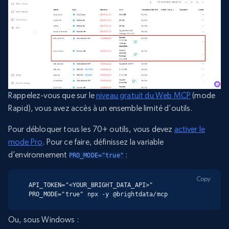
Rappelez-vous que sur le
niveau gratuit du Web MCP
(mode
Rapid), vous avez accès à un ensemble limité d’outils.
Pour débloquer tous les 70+ outils, vous devez
activer le
mode Pro
. Pour ce faire, définissez la variable
d’environnement
:
PRO_MODE="true"
Copy
API_TOKEN="<YOUR_BRIGHT_DATA_API>" 
PRO_MODE="true" npx -y @brightdata/mcp
Ou, sous Windows :