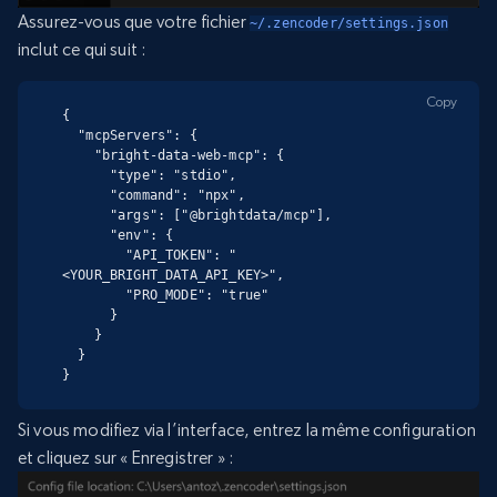
Assurez-vous que votre fichier
~/.zencoder/settings.json
inclut ce qui suit :
Copy
{

  "mcpServers": {

    "bright-data-web-mcp": {

      "type": "stdio",

      "command": "npx",

      "args": ["@brightdata/mcp"],

      "env": {

        "API_TOKEN": "
<YOUR_BRIGHT_DATA_API_KEY>",

        "PRO_MODE": "true"

      }

    }

  }

}
Si vous modifiez via l’interface, entrez la même configuration
et cliquez sur « Enregistrer » :