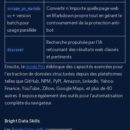
Convertir n’importe quelle page web
scrape_as_markdo
+ version
en Markdown propre tout en gérant le
wn
batch pour
contournement de la protection anti-
usage parallèle
bot
Recherche propulsée par l’IA
retournant des résultats web classés
discover
et pertinents
Ensuite, le
mode Pro
débloque des capacités avancées pour
l’extraction de données structurées depuis des plateformes
telles que GitHub, NPM, PyPI, Amazon, LinkedIn, Yahoo
Finance, YouTube, Zillow, Google Maps, et plus de 40
autres. Il expose également des outils pour l’automatisation
complète du navigateur.
Bright Data Skills
Les
Bright Data skills
comprennent :