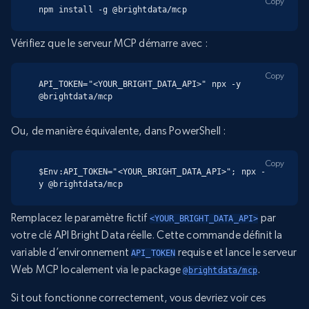
Copy
npm install -g @brightdata/mcp
Vérifiez que le serveur MCP démarre avec :
Copy
API_TOKEN="<YOUR_BRIGHT_DATA_API>" npx -y 
@brightdata/mcp
Ou, de manière équivalente, dans PowerShell :
Copy
$Env:API_TOKEN="<YOUR_BRIGHT_DATA_API>"; npx -
y @brightdata/mcp
Remplacez le paramètre fictif
par
<YOUR_BRIGHT_DATA_API>
votre clé API Bright Data réelle. Cette commande définit la
variable d’environnement
requise et lance le serveur
API_TOKEN
Web MCP localement via le package
.
@brightdata/mcp
Si tout fonctionne correctement, vous devriez voir ces