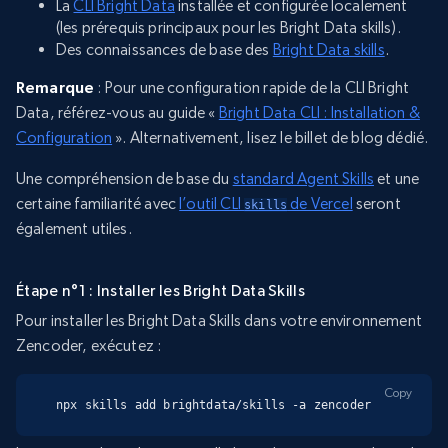
La
CLI Bright Data
installée et configurée localement
(les prérequis principaux pour les Bright Data skills).
Des connaissances de base des
Bright Data skills
.
Remarque
: Pour une configuration rapide de la CLI Bright
Data, référez-vous au guide «
Bright Data CLI : Installation &
Configuration
». Alternativement, lisez le billet de blog dédié.
Une compréhension de base du
standard Agent Skills
et une
certaine familiarité avec
l’outil CLI
de Vercel
seront
skills
également utiles.
Étape n°1 : Installer les Bright Data Skills
Pour installer les Bright Data Skills dans votre environnement
Zencoder, exécutez :
Copy
npx skills add brightdata/skills -a zencoder