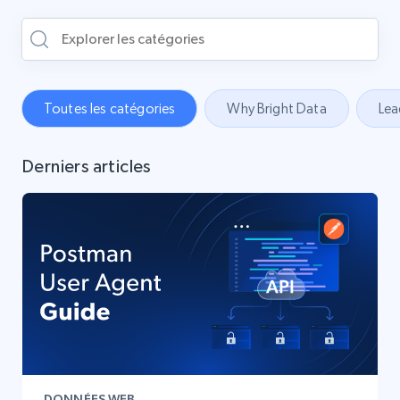
Toutes les catégories
Why Bright Data
Lea
Derniers articles
DONNÉES WEB