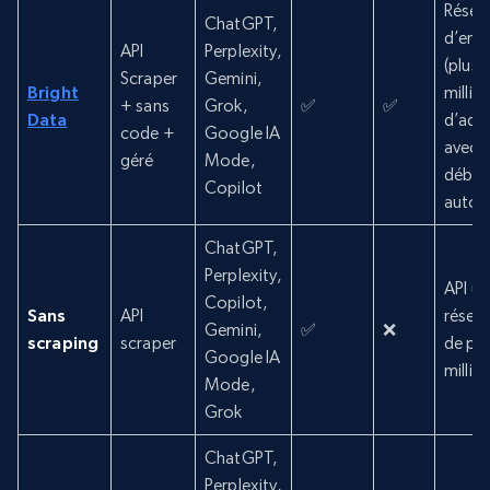
Résea
ChatGPT,
d’entr
API
Perplexity,
(plus 
Scraper
Gemini,
Bright
millio
+ sans
Grok,
✅
✅
Data
d’adre
code +
Google IA
avec
géré
Mode,
déblo
Copilot
autom
ChatGPT,
Perplexity,
API un
Copilot,
Sans
API
résea
Gemini,
✅
❌
scraping
scraper
de pl
Google IA
millio
Mode,
Grok
ChatGPT,
Perplexity,