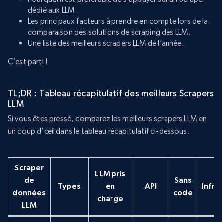
dédié aux LLM.
Les principaux facteurs à prendre en compte lors de la
comparaison des solutions de scraping des LLM.
Une liste des meilleurs scrapers LLM de l’année.
C’est parti !
TL;DR : Tableau récapitulatif des meilleurs Scrapers
LLM
Si vous êtes pressé, comparez les meilleurs scrapers LLM en
un coup d’œil dans le tableau récapitulatif ci-dessous.
Scraper
LLM pris
de
Sans
Types
en
API
Infra
données
code
charge
LLM