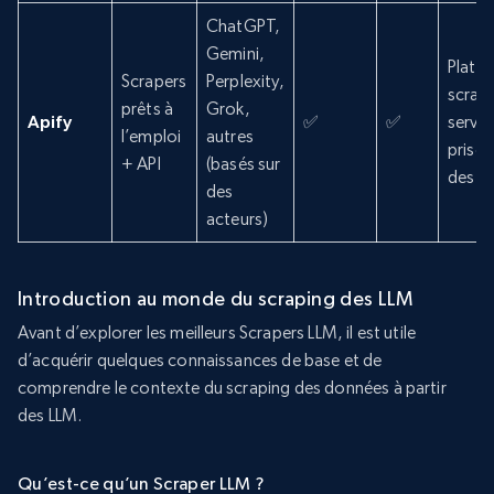
ChatGPT,
Gemini,
Plate
Scrapers
Perplexity,
scrap
prêts à
Grok,
Apify
✅
✅
serveu
l’emploi
autres
prise 
+ API
(basés sur
des P
des
acteurs)
Introduction au monde du scraping des LLM
Avant d’explorer les meilleurs Scrapers LLM, il est utile
d’acquérir quelques connaissances de base et de
comprendre le contexte du scraping des données à partir
des LLM.
Qu’est-ce qu’un Scraper LLM ?