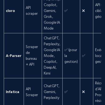
Copilot,
API un
API
cloro
Gemini,
✅
❌
cibla
scraper
Grok,
géogr
Google IA
Mode
ChatGPT,
Perplexity,
Scraper
Google IA
✅ (pour
Exécu
de
A-Parser
Mode,
la
✅
locale
bureau
Copilot,
gestion)
gesti
+ API
DeepAI,
Kimi
Récup
ChatGPT,
API
d’API 
Infatica
Gemini,
✅
❌
Scraper
Proxy
Perplexity
réside