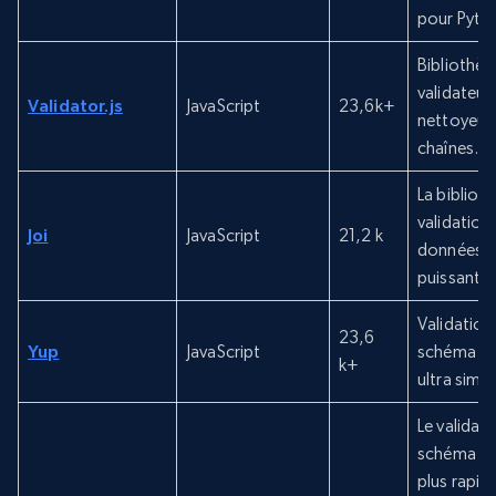
pour Pyth
Bibliothèq
validateur
Validator.js
JavaScript
23,6k+
nettoyeur
chaînes.
La bibliot
validation
Joi
JavaScript
21,2 k
données la
puissante 
Validation
23,6
Yup
JavaScript
schéma d’
k+
ultra simp
Le validat
schéma JS
plus rapid