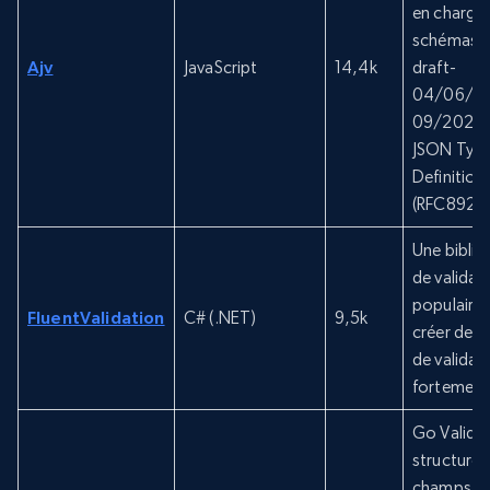
en charge 
schémas 
Ajv
JavaScript
14,4k
draft-
04/06/07
09/2020-
JSON Typ
Definition
(RFC8927
Une bibli
de validat
populaire
FluentValidation
C# (.NET)
9,5k
créer des 
de validat
fortement
Go Valida
structures
champs, y