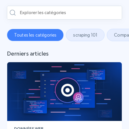
Toutes les catégories
scraping 101
Compar
Derniers articles
DONNÉES WEB