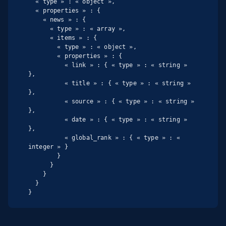
  « type » : « object »,

  « properties » : {

    « news » : {

      « type » : « array »,

      « items » : {

        « type » : « object »,

        « properties » : {

          « link » : { « type » : « string » 
},

          « title » : { « type » : « string » 
},

          « source » : { « type » : « string » 
},

          « date » : { « type » : « string » 
},

          « global_rank » : { « type » : « 
integer » }

        }

      }

    }

  }

}