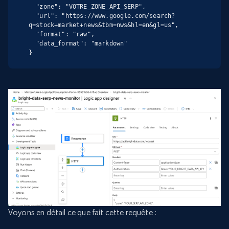
  "zone": "VOTRE_ZONE_API_SERP",

  "url": "https://www.google.com/search?
q=stock+market+news&tbm=nws&hl=en&gl=us",

  "format": "raw",

  "data_format": "markdown"

}
Voyons en détail ce que fait cette requête :