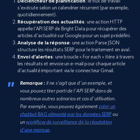
Déclencheur de planification
: le flux de travail
s’exécute selon un calendrier récurrent (par exemple,
quotidiennement).
Récupération des actualités
: une action HTTP
appelle l’API SERP de Bright Data pour récupérer des
articles d’actualité sur Google pour un sujet prédéfini.
Analyse de la réponse
: une action Parse JSON
structure les résultats SERP pour le traitement en aval.
Envoi d’alertes
: une boucle « For each » itère à travers
les résultats et envoie un e-mail pour chaque article
d’actualité important via le connecteur Gmail.
Remarque :
il ne s’agit que d’un exemple, et
vous pouvez tirer parti de l’API SERP dans de
nombreux autres scénarios et cas d’utilisation.
Par exemple, vous pouvez également
créer un
chatbot RAG alimenté par les données SERP
ou
un
workflow de surveillance de la réputation
d’une marque
.