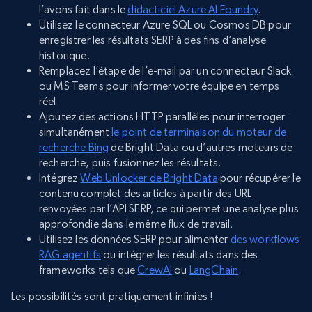
l’avons fait dans le
didacticiel Azure AI Foundry
.
Utilisez le connecteur Azure SQL ou Cosmos DB pour
enregistrer les résultats SERP à des fins d’analyse
historique.
Remplacez l’étape de l’e-mail par un connecteur Slack
ou MS Teams pour informer votre équipe en temps
réel.
Ajoutez des actions HTTP parallèles pour interroger
simultanément
le point de terminaison du moteur de
recherche Bing
de Bright Data ou d’autres moteurs de
recherche, puis fusionnez les résultats.
Intégrez
Web Unlocker de Bright Data
pour récupérer le
contenu complet des articles à partir des URL
renvoyées par l’API SERP, ce qui permet une analyse plus
approfondie dans le même flux de travail.
Utilisez les données SERP pour alimenter
des workflows
RAG agentifs
ou intégrer les résultats dans des
frameworks tels que
CrewAI
ou
LangChain
.
Les possibilités sont pratiquement infinies !