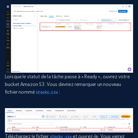
Lorsque le statut de la tâche passe à « Ready », ouvrez votre
bucket Amazon S3. Vous devriez remarquer un nouveau
fichier nommé
:
stocks.csv
Téléchargez le fichier
et ouvrez-le. Vous verrez
stocks.csv