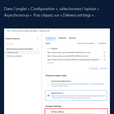
Dans l’onglet « Configuration », sélectionnez l’option «
Asynchronous ». Puis cliquez sur « Delivery settings » :