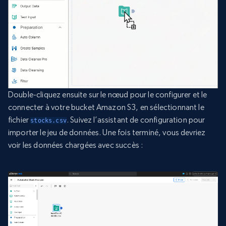
Double-cliquez ensuite sur le nœud pour le configurer et le
connecter à votre bucket Amazon S3, en sélectionnant le
fichier
. Suivez l’assistant de configuration pour
stocks.csv
importer le jeu de données. Une fois terminé, vous devriez
voir les données chargées avec succès :