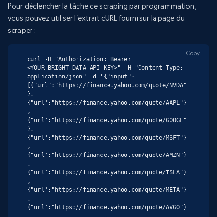
Pour déclencher la tâche de scraping par programmation,
vous pouvez utiliser l’extrait cURL fourni sur la page du
scraper :
Copy
curl -H "Authorization: Bearer 
<YOUR_BRIGHT_DATA_API_KEY>" -H "Content-Type: 
application/json" -d '{"input":
[{"url":"https://finance.yahoo.com/quote/NVDA"
},
{"url":"https://finance.yahoo.com/quote/AAPL"}
,
{"url":"https://finance.yahoo.com/quote/GOOGL"
},
{"url":"https://finance.yahoo.com/quote/MSFT"}
,
{"url":"https://finance.yahoo.com/quote/AMZN"}
,
{"url":"https://finance.yahoo.com/quote/TSLA"}
,
{"url":"https://finance.yahoo.com/quote/META"}
,
{"url":"https://finance.yahoo.com/quote/AVGO"}
,