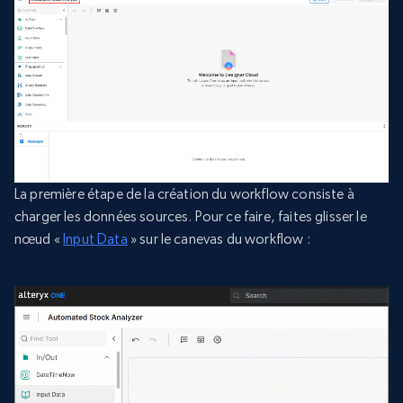
La première étape de la création du workflow consiste à
charger les données sources. Pour ce faire, faites glisser le
nœud «
Input Data
» sur le canevas du workflow :