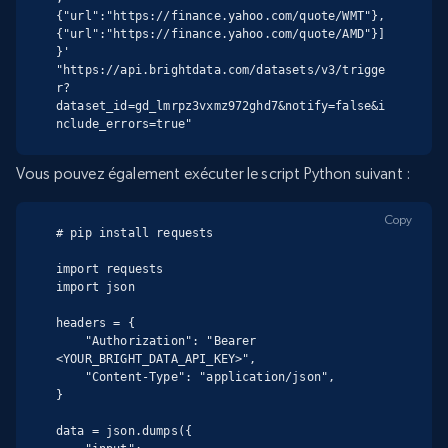
{"url":"https://finance.yahoo.com/quote/WMT"},
{"url":"https://finance.yahoo.com/quote/AMD"}]
}' 
"https://api.brightdata.com/datasets/v3/trigge
r?
dataset_id=gd_lmrpz3vxmz972ghd7&notify=false&i
nclude_errors=true"
Vous pouvez également exécuter le script Python suivant :
Copy
# pip install requests

import requests

import json

headers = {

    "Authorization": "Bearer 
<YOUR_BRIGHT_DATA_API_KEY>",

    "Content-Type": "application/json",

}

data = json.dumps({
