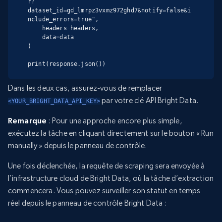
r?
dataset_id=gd_lmrpz3vxmz972ghd7&notify=false&i
nclude_errors=true",

    headers=headers,

    data=data

)

print(response.json())
Dans les deux cas, assurez-vous de remplacer
par votre clé API Bright Data.
<YOUR_BRIGHT_DATA_API_KEY>
Remarque
: Pour une approche encore plus simple,
exécutez la tâche en cliquant directement sur le bouton « Run
manually » depuis le panneau de contrôle.
Une fois déclenchée, la requête de scraping sera envoyée à
l’infrastructure cloud de Bright Data, où la tâche d’extraction
commencera. Vous pouvez surveiller son statut en temps
réel depuis le panneau de contrôle Bright Data :