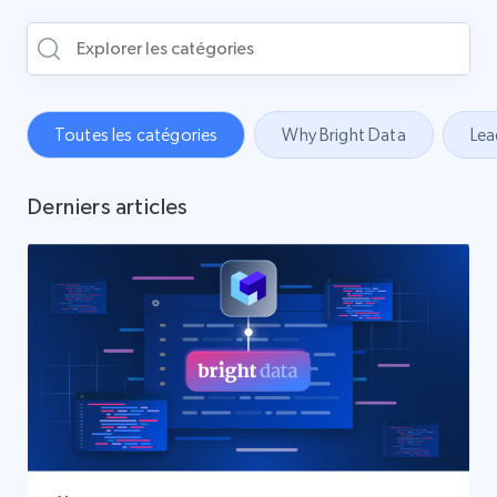
Toutes les catégories
Why Bright Data
Lea
Derniers articles