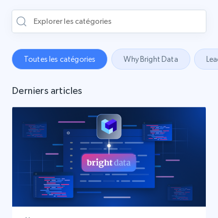
Toutes les catégories
Why Bright Data
Lea
Derniers articles