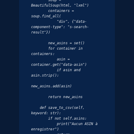
        soup = 
BeautifulSoup(html, "lxml")

        containers = 
soup.find_all(

            "div", {"data-
component-type": "s-search-
result"})

        new_asins = set()

        for container in 
containers:

            asin = 
container.get("data-asin")

            if asin and 
asin.strip():

new_asins.add(asin)

        return new_asins

    def save_to_csv(self, 
keyword: str):

        if not self.asins:

            print("Aucun ASIN à 
enregistrer")
