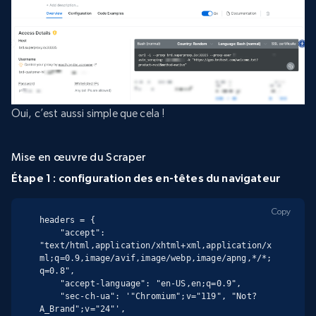
Oui, c’est aussi simple que cela !
Mise en œuvre du Scraper
Étape 1 : configuration des en-têtes du navigateur
Copy
headers = {

    "accept": 
"text/html,application/xhtml+xml,application/x
ml;q=0.9,image/avif,image/webp,image/apng,*/*;
q=0.8",

    "accept-language": "en-US,en;q=0.9",

    "sec-ch-ua": '"Chromium";v="119", "Not?
A_Brand";v="24"',
