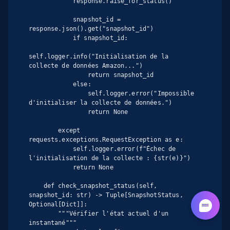
            response.raise_for_status()

            snapshot_id = 
response.json().get("snapshot_id")

            if snapshot_id:

self.logger.info("Initialisation de la 
collecte de données Amazon...")

                return snapshot_id

            else:

                self.logger.error("Impossible 
d'initialiser la collecte de données.")

                return None

        except 
requests.exceptions.RequestException as e:

            self.logger.error(f"Échec de 
l'initialisation de la collecte : {str(e)}")

            return None

    def check_snapshot_status(self, 
snapshot_id: str) -> Tuple[SnapshotStatus, 
Optional[Dict]]:

        """Vérifier l'état actuel d'un 
instantané"""
