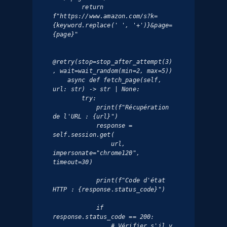
        return 
f"https://www.amazon.com/s?k=
{keyword.replace(' ', '+')}&page=
{page}"

@retry(stop=stop_after_attempt(3)
, wait=wait_random(min=2, max=5))

    async def fetch_page(self, 
url: str) -> str | None:

        try:

            print(f"Récupération 
de l'URL : {url}")

            response = 
self.session.get(

                url, 
impersonate="chrome120", 
timeout=30)

            print(f"Code d'état 
HTTP : {response.status_code}")

            if 
response.status_code == 200:

                # Vérifier s'il y 