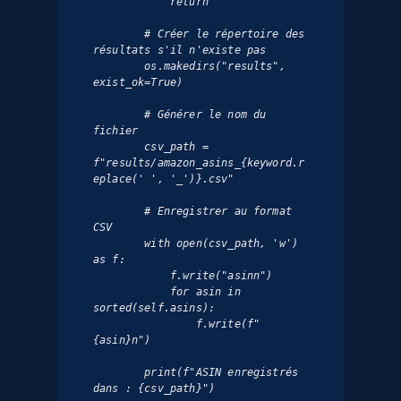
            return

        # Créer le répertoire des 
résultats s'il n'existe pas

        os.makedirs("results", 
exist_ok=True)

        # Générer le nom du 
fichier

        csv_path = 
f"results/amazon_asins_{keyword.r
eplace(' ', '_')}.csv"

        # Enregistrer au format 
CSV

        with open(csv_path, 'w') 
as f:

            f.write("asinn")

            for asin in 
sorted(self.asins):

                f.write(f"
{asin}n")

        print(f"ASIN enregistrés 
dans : {csv_path}")
