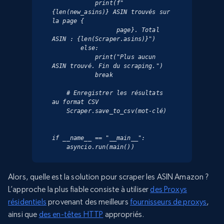
            print(f"
{len(new_asins)} ASIN trouvés sur 
la page {

                  page}. Total 
ASIN : {len(Scraper.asins)}")

        else:

            print("Plus aucun 
ASIN trouvé. Fin du scraping.")

            break

    # Enregistrer les résultats 
au format CSV

    Scraper.save_to_csv(mot-clé)

if __name__ == "__main__":

    asyncio.run(main())
Alors, quelle est la solution pour scraper les ASIN Amazon ?
L’approche la plus fiable consiste à utiliser
des Proxys
résidentiels
provenant des meilleurs
fournisseurs de proxys
,
ainsi que
des en-têtes HTTP
appropriés.