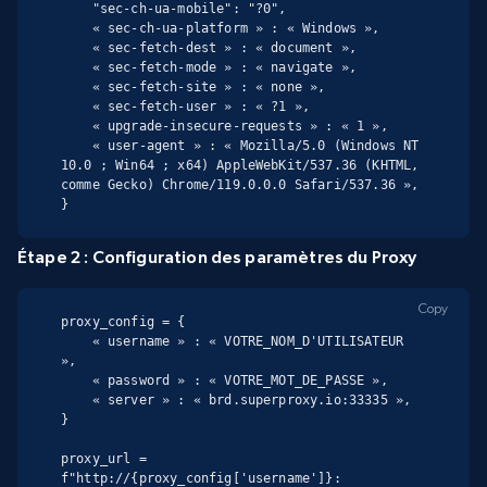
    "sec-ch-ua-mobile": "?0",

    « sec-ch-ua-platform » : « Windows »,

    « sec-fetch-dest » : « document »,

    « sec-fetch-mode » : « navigate »,

    « sec-fetch-site » : « none »,

    « sec-fetch-user » : « ?1 »,

    « upgrade-insecure-requests » : « 1 »,

    « user-agent » : « Mozilla/5.0 (Windows NT 
10.0 ; Win64 ; x64) AppleWebKit/537.36 (KHTML, 
comme Gecko) Chrome/119.0.0.0 Safari/537.36 »,

}
Étape 2 : Configuration des paramètres du Proxy
Copy
proxy_config = {

    « username » : « VOTRE_NOM_D'UTILISATEUR 
»,

    « password » : « VOTRE_MOT_DE_PASSE »,

    « server » : « brd.superproxy.io:33335 »,

}

proxy_url = 
f"http://{proxy_config['username']}: