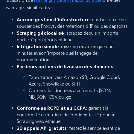
l’utilisation de
l’API Bright Data Amazon Scraper
offre des
avantages significatifs :
Aucune gestion d’infrastructure
: pas besoin de se
soucier des Proxys, des rotations d’IP ou des captchas
Scraping géolocalisé
: scrapez depuis n’importe
quelle région géographique
Intégration simple
: mise en œuvre en quelques
minutes avec n’importe quel langage de
programmation
Plusieurs options de livraison des données
:
Exportation vers Amazon S3, Google Cloud,
Azure, Snowflake ou SFTP
Obtenez les données aux formats JSON,
NDJSON, CSV ou .gz
Conforme au RGPD et au CCPA
: garantit la
conformité en matière de confidentialité pour un
Scraping web éthique
20 appels API gratuits
: testez le service avant de