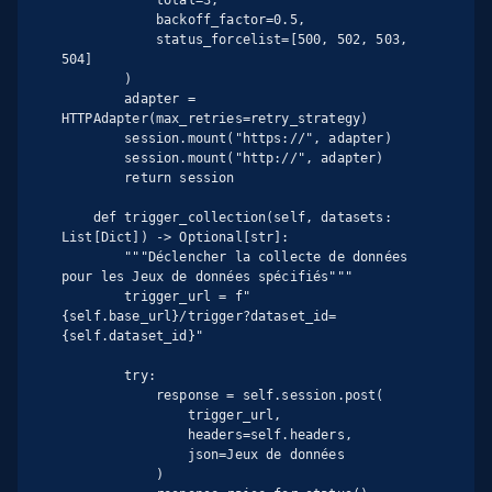
            total=3,

            backoff_factor=0.5,

            status_forcelist=[500, 502, 503, 
504]

        )

        adapter = 
HTTPAdapter(max_retries=retry_strategy)

        session.mount("https://", adapter)

        session.mount("http://", adapter)

        return session

    def trigger_collection(self, datasets: 
List[Dict]) -> Optional[str]:

        """Déclencher la collecte de données 
pour les Jeux de données spécifiés"""

        trigger_url = f"
{self.base_url}/trigger?dataset_id=
{self.dataset_id}"

        try:

            response = self.session.post(

                trigger_url,

                headers=self.headers,

                json=Jeux de données

            )
