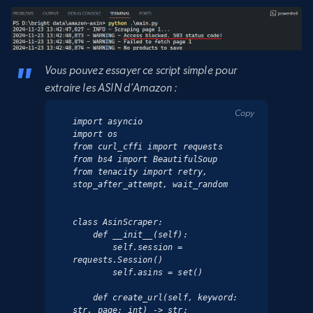
Vous pouvez essayer ce script simple pour
extraire les ASIN d’Amazon :
Copy
import asyncio

import os

from curl_cffi import requests

from bs4 import BeautifulSoup

from tenacity import retry, 
stop_after_attempt, wait_random

class AsinScraper:

    def __init__(self):

        self.session = 
requests.Session()

        self.asins = set()

    def create_url(self, keyword: 
str, page: int) -> str:
