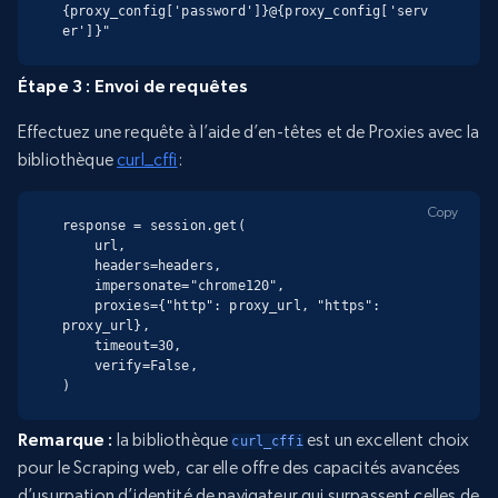
{proxy_config['password']}@{proxy_config['serv
er']}"
Étape 3 : Envoi de requêtes
Effectuez une requête à l’aide d’en-têtes et de Proxies avec la
bibliothèque
curl_cffi
:
Copy
response = session.get(

    url,

    headers=headers,

    impersonate="chrome120",

    proxies={"http": proxy_url, "https": 
proxy_url},

    timeout=30,

    verify=False,

)
Remarque :
la bibliothèque
est un excellent choix
curl_cffi
pour le Scraping web, car elle offre des capacités avancées
d’usurpation d’identité de navigateur qui surpassent celles de