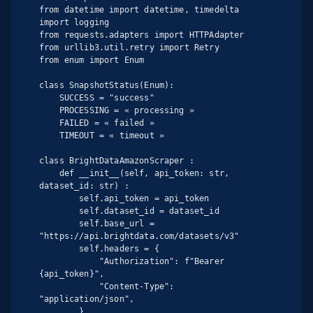
from datetime import datetime, timedelta

import logging

from requests.adapters import HTTPAdapter

from urllib3.util.retry import Retry

from enum import Enum

class SnapshotStatus(Enum):

    SUCCESS = "success"

    PROCESSING = « processing »

    FAILED = « failed »

    TIMEOUT = « timeout »

class BrightDataAmazonScraper :

    def __init__(self, api_token: str, 
dataset_id: str) :

        self.api_token = api_token

        self.dataset_id = dataset_id

        self.base_url = 
"https://api.brightdata.com/datasets/v3"

        self.headers = {

            "Authorization": f"Bearer 
{api_token}",

            "Content-Type": 
"application/json",

        }
