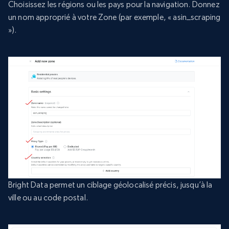
Choisissez les régions ou les pays pour la navigation. Donnez
un nom approprié à votre Zone (par exemple, « asin_scraping
»).
Bright Data permet un ciblage géolocalisé précis, jusqu’à la
ville ou au code postal.