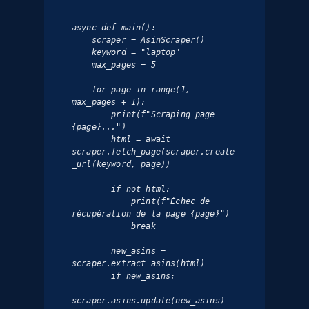
async def main():

    scraper = AsinScraper()

    keyword = "laptop"

    max_pages = 5

    for page in range(1, 
max_pages + 1):

        print(f"Scraping page 
{page}...")

        html = await 
scraper.fetch_page(scraper.create
_url(keyword, page))

        if not html:

            print(f"Échec de 
récupération de la page {page}")

            break

        new_asins = 
scraper.extract_asins(html)

        if new_asins:

scraper.asins.update(new_asins)
