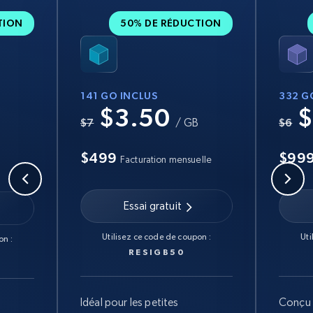
TION
50% DE RÉDUCTION
141 GO INCLUS
332 G
$3.50
$
B
$7
/ GB
$6
$499
$99
Facturation mensuelle
Essai gratuit
Utilisez ce code de coupon :
Uti
on :
RESIGB50
Idéal pour les petites
Conçu 