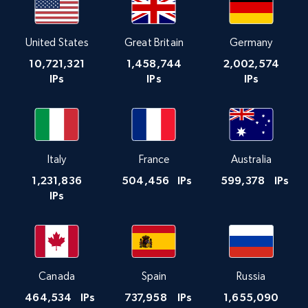
United States
Great Britain
Germany
10,721,321
1,458,744
2,002,574
IPs
IPs
IPs
Italy
France
Australia
1,231,836
504,456
IPs
599,378
IPs
IPs
Canada
Spain
Russia
464,534
IPs
737,958
IPs
1,655,090