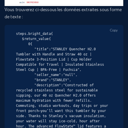
Vous trouverez ci-dessous les données extraites sous forme
de texte :
Copy
steps.bright_data{

   $return_value{

      0{

         "title":"STANLEY Quencher H2.0 
Tumbler with Handle and Straw 40 oz | 
Flowstate 3-Position Lid | Cup Holder 
Compatible for Travel | Insulated Stainless 
Steel Cup | BPA-Free | Fuchsia",

         "seller_name":"null",

         "brand":"STANLEY",

         "description":"Constructed of 
recycled stainless steel for sustainable 
sipping, our 40 oz Quencher H2.0 offers 
maximum hydration with fewer refills. 
Commuting, studio workouts, day trips or your 
front porch—you’ll want this tumbler by your 
side. Thanks to Stanley’s vacuum insulation, 
your water will stay ice-cold, hour after 
hour. The advanced FlowState™ lid features a 