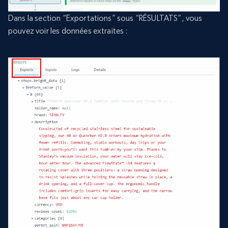
Dans la section “Exportations” sous “RÉSULTATS”, vous
pouvez voir les données extraites :