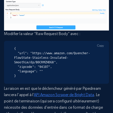
Modifier la valeur “Raw Request Body” avec :
Copy
{

  "url": "https://www.amazon.com/Quencher-
FlowState-Stainless-Insulated-
Smoothie/dp/B0CRMZHDG8",

  "zipcode": "94107",

  "language": ""

}
La raison en est que le déclencheur généré par Pipedream
lancera l’appel à l’
API Amazon Scraper de Bright Data
. Le
point de terminaison (qui sera configuré ultérieurement)
nécessite des données d’entrée dans ce format de charge