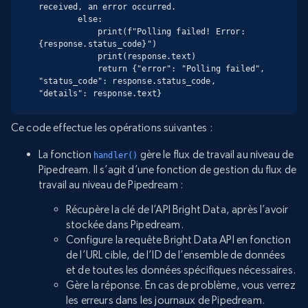
received, an error occurred.

        else:

            print(f"Polling failed! Error: 
{response.status_code}")

            print(response.text)

            return {"error": "Polling failed", 
"status_code": response.status_code, 
"details": response.text}
Ce code effectue les opérations suivantes :
La fonction
gère le flux de travail au niveau de
handler()
Pipedream. Il s’agit d’une fonction de gestion du flux de
travail au niveau de Pipedream :
Récupère la clé de l’API Bright Data, après l’avoir
stockée dans Pipedream.
Configure la requête Bright Data API en fonction
de l’URL cible, de l’ID de l’ensemble de données
et de toutes les données spécifiques nécessaires.
Gère la réponse. En cas de problème, vous verrez
les erreurs dans les journaux de Pipedream.