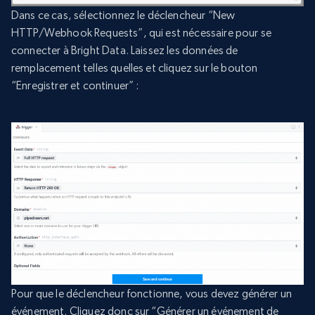
Dans ce cas, sélectionnez le déclencheur “New
HTTP/Webhook Requests”, qui est nécessaire pour se
connecter à Bright Data. Laissez les données de
remplacement telles quelles et cliquez sur le bouton
“Enregistrer et continuer” :
Pour que le déclencheur fonctionne, vous devez générer un
événement. Cliquez donc sur “Générer un événement de