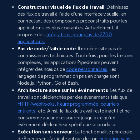
Constructeur visuel de flux de travail
: Définissez
des flux de travail à l’aide d’une interface visuelle, en
connectant des composants préconstruits pour les
applications les plus courantes. Actuellement, il
propose des
intégrations pour plus de 2700
applications.
Pas de code/faible code
: Il ne nécessite pas de
connaissances techniques. Toutefois, pour les besoins
complexes, les applications Pipedream peuvent
intégrer des nœuds de
code personnalisés
. Les
langages de programmation pris en charge sont
Node.js, Python, Go et Bash.
Architecture axée sur les événements
: Les flux de
travail sont déclenchés par des événements tels que
HTTP/webhooks, heure programmée, courriels
entrants
, etc. Ainsi, le flux de travail reste inactif et ne
consomme aucune ressource jusqu’à ce qu’un
événement déclencheur spécifique se produise.
Exécution sans serveur :
La fonctionnalité principale
de Pipedream s’articule autour de son
exécution sans