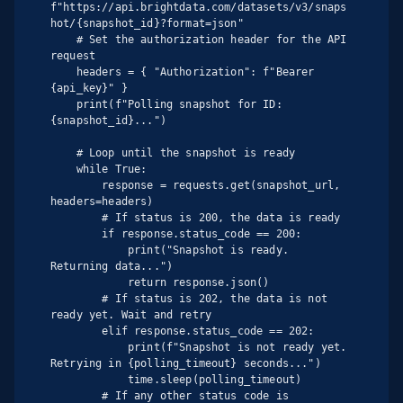
f"https://api.brightdata.com/datasets/v3/snaps
hot/{snapshot_id}?format=json"

    # Set the authorization header for the API 
request

    headers = { "Authorization": f"Bearer 
{api_key}" }

    print(f"Polling snapshot for ID: 
{snapshot_id}...")

    # Loop until the snapshot is ready

    while True:

        response = requests.get(snapshot_url, 
headers=headers)

        # If status is 200, the data is ready

        if response.status_code == 200:

            print("Snapshot is ready. 
Returning data...")

            return response.json()

        # If status is 202, the data is not 
ready yet. Wait and retry

        elif response.status_code == 202:

            print(f"Snapshot is not ready yet. 
Retrying in {polling_timeout} seconds...")

            time.sleep(polling_timeout)

        # If any other status code is 