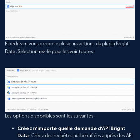
Pipedream vous propose plusieurs actions du plugin Bright
Data. Sélectionnez-le pour les voir toutes :
Les options disponibles sont les suivantes :
Créez n’importe quelle demande d’API Bright
Data
: Créez des requêtes authentifiées auprès des API