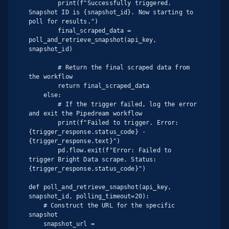
        print(f"Successfully triggered. 
Snapshot ID is {snapshot_id}. Now starting to 
poll for results.")

        final_scraped_data = 
poll_and_retrieve_snapshot(api_key, 
snapshot_id)

        # Return the final scraped data from 
the workflow

        return final_scraped_data

    else:

        # If the trigger failed, log the error 
and exit the Pipedream workflow

        print(f"Failed to trigger. Error: 
{trigger_response.status_code} - 
{trigger_response.text}")

        pd.flow.exit(f"Error: Failed to 
trigger Bright Data scrape. Status: 
{trigger_response.status_code}")

def poll_and_retrieve_snapshot(api_key, 
snapshot_id, polling_timeout=20):

    # Construct the URL for the specific 
snapshot

    snapshot_url = 