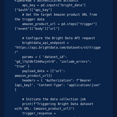
Pipedream's authenticated accounts

    api_key = pd.inputs["bright_data"]
["$auth"]["api_key"]

    # Get the target Amazon product URL from 
the trigger data

    amazon_product_url = pd.steps["trigger"]
["event"]["body"]["url"]

    # Configure the Bright Data API request

    brightdata_api_endpoint = 
"https://api.brightdata.com/datasets/v3/trigge
r"

    params = { "dataset_id": 
"gd_l7q7dkf244hwjntr0", "include_errors": 
"true" }

    payload_data = [{"url": 
amazon_product_url}]

    headers = { "Authorization": f"Bearer 
{api_key}", "Content-Type": "application/json" 
}

    # Initiate the data collection job

    print(f"Triggering Bright Data dataset 
with URL: {amazon_product_url}")

    trigger_response = 