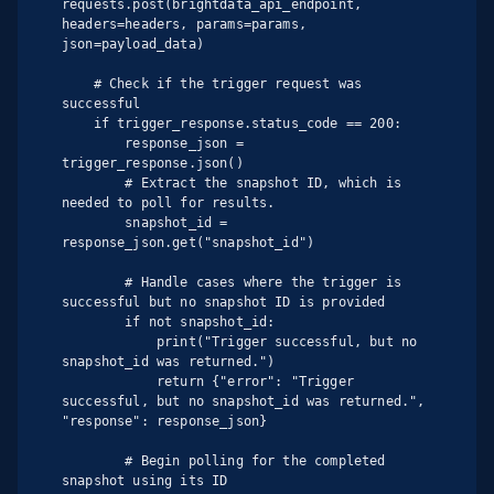
requests.post(brightdata_api_endpoint, 
headers=headers, params=params, 
json=payload_data)

    # Check if the trigger request was 
successful

    if trigger_response.status_code == 200:

        response_json = 
trigger_response.json()

        # Extract the snapshot ID, which is 
needed to poll for results.

        snapshot_id = 
response_json.get("snapshot_id")

        # Handle cases where the trigger is 
successful but no snapshot ID is provided

        if not snapshot_id:

            print("Trigger successful, but no 
snapshot_id was returned.")

            return {"error": "Trigger 
successful, but no snapshot_id was returned.", 
"response": response_json}

        # Begin polling for the completed 
snapshot using its ID
