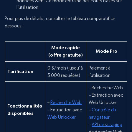
données web. Ce mode entraîne des coûts basés sur
l’utilisation.
Pour plus de détails, consultez le tableau comparatif ci-
dessous :
Mode rapide
Mode Pro
(offre gratuite)
0 $/mois (jusqu’à
Paiement à
Tarification
5 000 requêtes)
l’utilisation
– Recherche Web
– Extraction avec
–
Recherche Web
Web Unlocker
Fonctionnalités
– Extraction avec
–
Contrôle du
disponibles
Web Unlocker
navigateur
–
API de scraping
de données Web