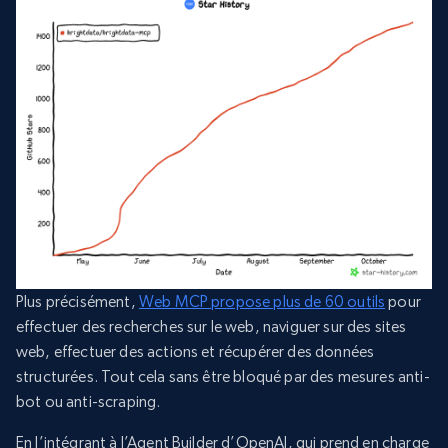
Plus précisément,
Web MCP propose plus de 60 outils
pour
effectuer des recherches sur le web, naviguer sur des sites
web, effectuer des actions et récupérer des données
structurées. Tout cela sans être bloqué par des mesures anti-
bot ou anti-scraping.
En l’intégrant à l’Agent Builder d’OpenAI, qui prend en charge