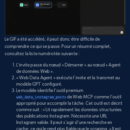
Le GIF a été accéléré, il peut donc être difficile de
comprendre ce qui se passe. Pour un résumé complet,
consultez la liste numérotée suivante :
L’invite passe du nœud « Démarrer » au nœud « Agent
de données Web ».
« Web Data Agent » exécute l’invite et la transmet au
modèle GPT configuré.
Le modèle identifie l’outil premium
de Web MCP comme l’outil
web_data_instagram_posts
approprié pour accomplir la tâche. Cet outil est décrit
comme suit : « Lit rapidement les données structurées
des publications Instagram. Nécessite une URL
Instagram valide. Il peut s’agir d’une recherche en
cache, ce qui le rend plus fiable que le scraping. » Il est