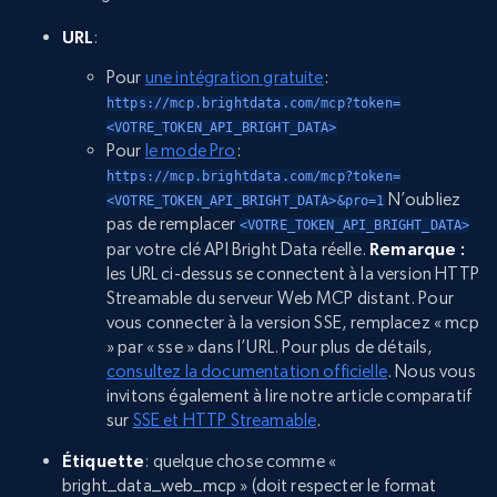
URL
:
Pour
une intégration gratuite
:
https://mcp.brightdata.com/mcp?token=
<VOTRE_TOKEN_API_BRIGHT_DATA>
Pour
le mode Pro
:
https://mcp.brightdata.com/mcp?token=
N’oubliez
<VOTRE_TOKEN_API_BRIGHT_DATA>&pro=1
pas de remplacer
<VOTRE_TOKEN_API_BRIGHT_DATA>
par votre clé API Bright Data réelle.
Remarque :
les URL ci-dessus se connectent à la version HTTP
Streamable du serveur Web MCP distant. Pour
vous connecter à la version SSE, remplacez « mcp
» par « sse » dans l’URL. Pour plus de détails,
consultez la documentation officielle
. Nous vous
invitons également à lire notre article comparatif
sur
SSE et HTTP Streamable
.
Étiquette
: quelque chose comme «
bright_data_web_mcp » (doit respecter le format