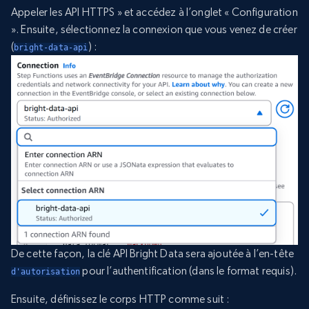
Appeler les API HTTPS » et accédez à l’onglet « Configuration
». Ensuite, sélectionnez la connexion que vous venez de créer
(
) :
bright-data-api
De cette façon, la clé API Bright Data sera ajoutée à l’en-tête
pour l’authentification (dans le format requis).
d'autorisation
Ensuite, définissez le corps HTTP comme suit :