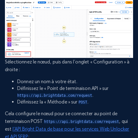
Sélectionnez le nœud, puis dans l’onglet « Configuration » à
droite :
Donnez un nom à votre état.
Définissez le « Point de terminaison API » sur
.
https://api.brightdata.com/request
Définissez la « Méthode » sur
.
POST
Cela configure le nœud pour se connecter au point de
terminaison POST
, qui
https://api.brightdata.com/request
est
l’API Bright Data de base pour les services Web Unlocker
et API SERP
: