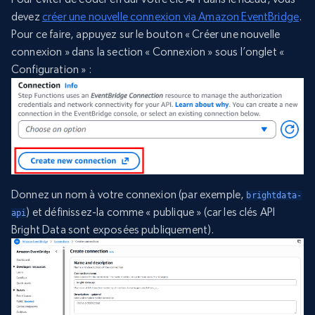
devez
créer une nouvelle connexion via Amazon EventBridge
.
Pour ce faire, appuyez sur le bouton « Créer une nouvelle
connexion » dans la section « Connexion » sous l’onglet «
Configuration » :
Donnez un nom à votre connexion (par exemple,
brightdata-
) et définissez-la comme « publique » (car les clés API
api
Bright Data sont exposées publiquement).