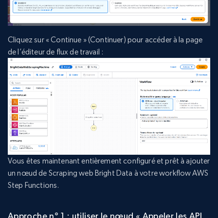
Cliquez sur « Continue » (Continuer) pour accéder à la page
de l’éditeur de flux de travail :
Vous êtes maintenant entièrement configuré et prêt à ajouter
un nœud de Scraping web Bright Data à votre workflow AWS
Step Functions.
Approche n° 1 : utiliser le nœud « Appeler les API