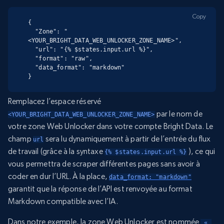
Copy
{

  "Zone": "
<YOUR_BRIGHT_DATA_WEB_UNLOCKER_ZONE_NAME>",

  "url": "{% $states.input.url %}",

  "format": "raw",

  "data_format": "markdown"

}
Remplacez l’espace réservé
par le nom de
<YOUR_BRIGHT_DATA_WEB_UNLOCKER_ZONE_NAME>
votre zone Web Unlocker dans votre compte Bright Data. Le
champ
sera lu dynamiquement à partir de l’entrée du flux
url
de travail (grâce à la syntaxe
), ce qui
{% $states.input.url %}
vous permettra de scraper différentes pages sans avoir à
coder en dur l’URL. À la place,
data_format: "markdown"
garantit que la réponse de l’API est renvoyée au format
Markdown compatible avec l’IA.
Dans notre exemple, la zone Web Unlocker est nommée
 « 