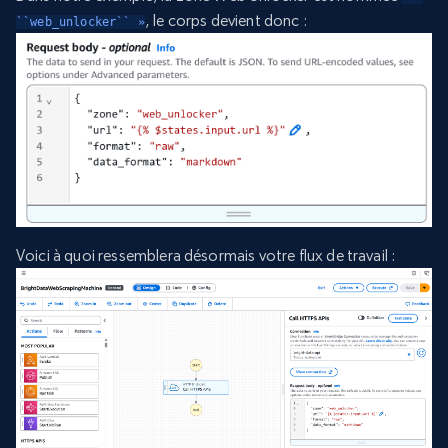
, le corps devient donc :
``web_unlocker`` »
Voici à quoi ressemblera désormais votre flux de travail :