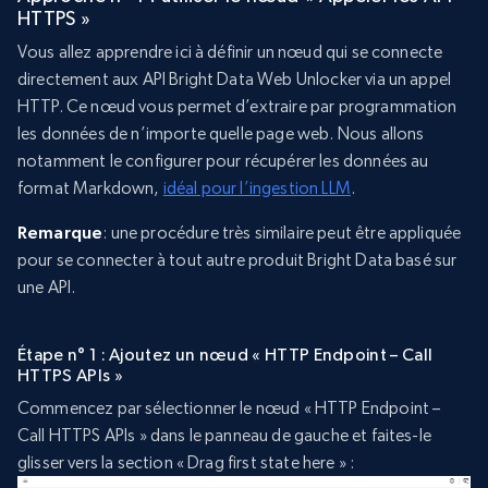
HTTPS »
Vous allez apprendre ici à définir un nœud qui se connecte
directement aux API Bright Data Web Unlocker via un appel
HTTP. Ce nœud vous permet d’extraire par programmation
les données de n’importe quelle page web. Nous allons
notamment le configurer pour récupérer les données au
format Markdown,
idéal pour l’ingestion LLM
.
Remarque
: une procédure très similaire peut être appliquée
pour se connecter à tout autre produit Bright Data basé sur
une API.
Étape n° 1 : Ajoutez un nœud « HTTP Endpoint – Call
HTTPS APIs »
Commencez par sélectionner le nœud « HTTP Endpoint –
Call HTTPS APIs » dans le panneau de gauche et faites-le
glisser vers la section « Drag first state here » :