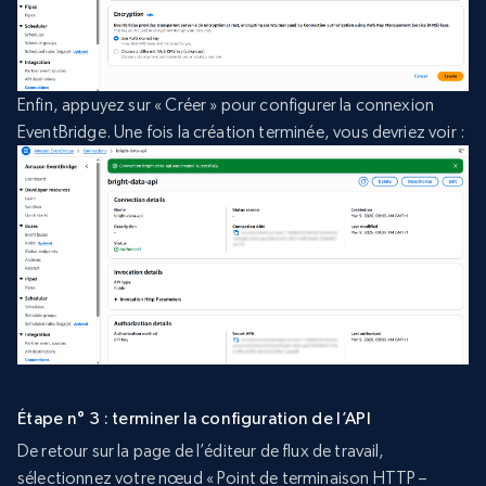
Enfin, appuyez sur « Créer » pour configurer la connexion
EventBridge. Une fois la création terminée, vous devriez voir :
Étape n° 3 : terminer la configuration de l’API
De retour sur la page de l’éditeur de flux de travail,
sélectionnez votre nœud « Point de terminaison HTTP –