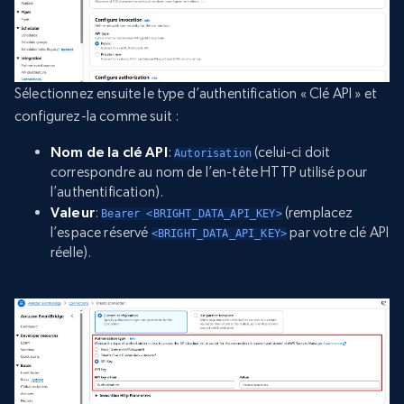
Sélectionnez ensuite le type d’authentification « Clé API » et
configurez-la comme suit :
Nom de la clé API
:
(celui-ci doit
Autorisation
correspondre au nom de l’en-tête HTTP utilisé pour
l’authentification).
Valeur
:
(remplacez
Bearer <BRIGHT_DATA_API_KEY>
l’espace réservé
par votre clé API
<BRIGHT_DATA_API_KEY>
réelle).