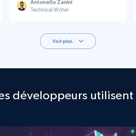
Antonello Zanini
Technical Writer
Voir plus.
s développeurs utilisent 