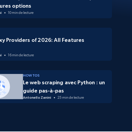
ures options
i
10 min de lecture
xy Providers of 2026: All Features
d
i
16 min de lecture
HOW TOS
Le web scraping avec Python : un
guide pas-à-pas
Antonello Zanini
25 min de lecture