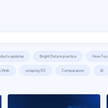
oducts updates
Bright Data in practice
How Tos
s Web
scraping 101
Comparaison
AI