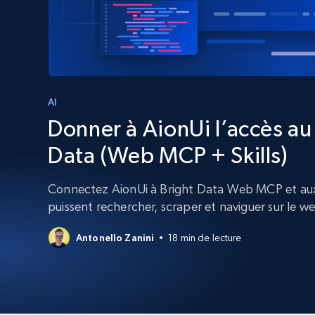
Navigateurs de scraping évolués av
déblocage et hébergement intégrés
INFRASTRUCTURE PROXY
Proxys
Commence 
résidentiels
partir de
INFRASTRUCTURE PROXY
$5
$2.5/G
AI
50% OFF
Donner à AionUi l’accès a
Commence 
Proxys résidentiels
50% OFF
Proxys de ISP
partir de
400M+ adresses IP mondiales prove
Data (Web MCP + Skills)
$1.3/IP
d’appareils pair réels
Proxys de datacenter
Connectez AionUi à Bright Data Web MCP et aux 
Proxys fiables et à haut débit pour un
puissent rechercher, scraper et naviguer sur le w
extraction de données efficace
Antonello Zanini
18 min de lecture