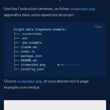
Une fois l’exécution terminée, un fichier
screenshot.png
apparaîtra dans votre répertoire de projet :
Copy
bright-data-stagehand-example/

├── .cursorrules

├── .env

├── .env.example

├── claude.md

├── index.ts

├── package.json

├── README.md

├── screenshot.png       # <---------

└── tsconfig.json
Ouvrez
, et vous devriez voir la page
screenshot.png
example.com rendue :