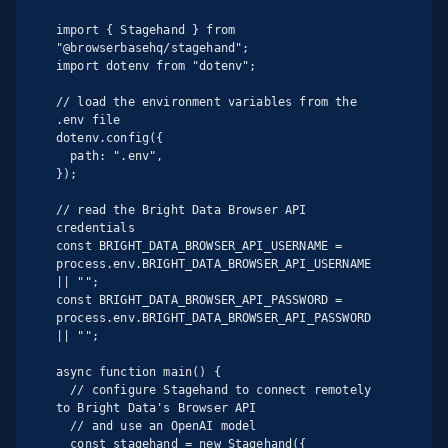
import { Stagehand } from 
"@browserbasehq/stagehand";

import dotenv from "dotenv";

// load the environment variables from the 
.env file

dotenv.config({

  path: ".env",

});

// read the Bright Data Browser API 
credentials

const BRIGHT_DATA_BROWSER_API_USERNAME = 
process.env.BRIGHT_DATA_BROWSER_API_USERNAME 
|| "";

const BRIGHT_DATA_BROWSER_API_PASSWORD = 
process.env.BRIGHT_DATA_BROWSER_API_PASSWORD 
|| "";

async function main() {

  // configure Stagehand to connect remotely 
to Bright Data's Browser API

  // and use an OpenAI model

  const stagehand = new Stagehand({
