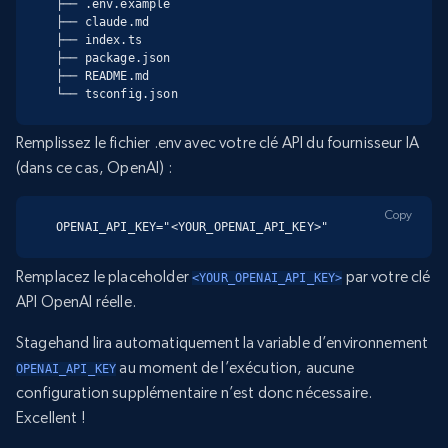
├── .env.example

├── claude.md

├── index.ts

├── package.json

├── README.md

└── tsconfig.json
Remplissez le fichier .env avec votre clé API du fournisseur IA
(dans ce cas, OpenAI) :
Copy
OPENAI_API_KEY="<YOUR_OPENAI_API_KEY>"
Remplacez le placeholder
par votre clé
<YOUR_OPENAI_API_KEY>
API OpenAI réelle.
Stagehand lira automatiquement la variable d’environnement
au moment de l’exécution, aucune
OPENAI_API_KEY
configuration supplémentaire n’est donc nécessaire.
Excellent !