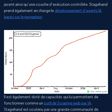
jacent ainsi qu’une couche d’exécution contrôlée. Stagehand
prend également en charge le
développement d’agents IA
basés sur le navigateur
.
Il est également doté de capacités qui lui permettent de
fonctionner comme un
outil de Scraping web par IA
.
Stagehand est soutenu par une grande communauté de