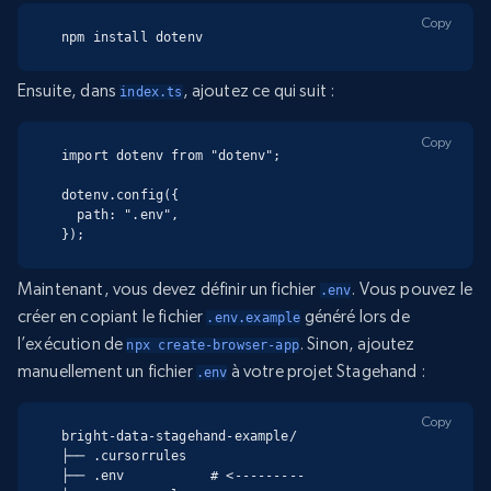
Copy
npm install dotenv
Ensuite, dans
, ajoutez ce qui suit :
index.ts
Copy
import dotenv from "dotenv";

dotenv.config({

  path: ".env",

});
Maintenant, vous devez définir un fichier
. Vous pouvez le
.env
créer en copiant le fichier
généré lors de
.env.example
l’exécution de
. Sinon, ajoutez
npx create-browser-app
manuellement un fichier
à votre projet Stagehand :
.env
Copy
bright-data-stagehand-example/

├── .cursorrules

├── .env           # <---------
