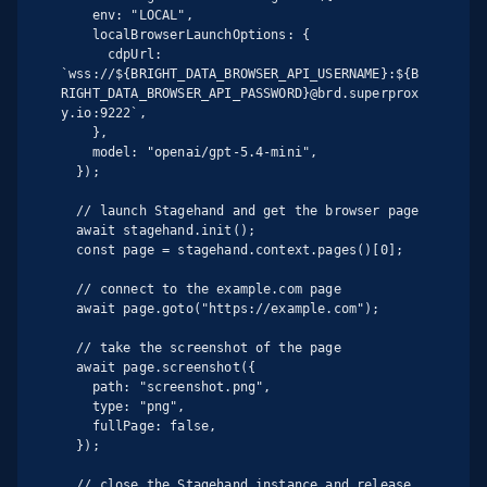
    env: "LOCAL",

    localBrowserLaunchOptions: {

      cdpUrl: 
`wss://${BRIGHT_DATA_BROWSER_API_USERNAME}:${B
RIGHT_DATA_BROWSER_API_PASSWORD}@brd.superprox
y.io:9222`,

    },

    model: "openai/gpt-5.4-mini",

  });

  // launch Stagehand and get the browser page

  await stagehand.init();

  const page = stagehand.context.pages()[0];

  // connect to the example.com page

  await page.goto("https://example.com");

  // take the screenshot of the page

  await page.screenshot({

    path: "screenshot.png",

    type: "png",

    fullPage: false,

  });

  // close the Stagehand instance and release 