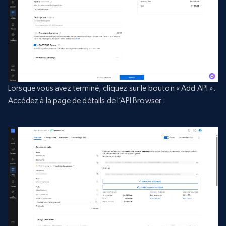
Lorsque vous avez terminé, cliquez sur le bouton « Add API ».
Accédez à la page de détails de l’API Browser :