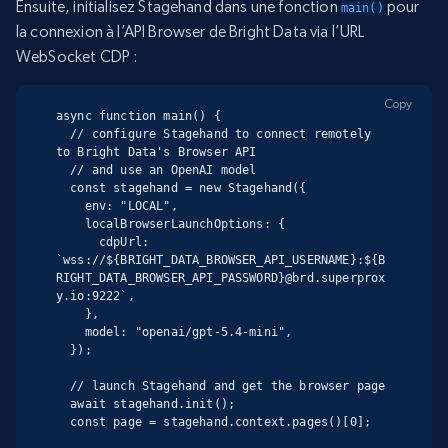
Ensuite, initialisez Stagehand dans une fonction
pour
main()
la connexion à l’API Browser de Bright Data via l’URL
WebSocket CDP :
Copy
async function main() {

  // configure Stagehand to connect remotely 
to Bright Data's Browser API

  // and use an OpenAI model

  const stagehand = new Stagehand({

    env: "LOCAL",

    localBrowserLaunchOptions: {

      cdpUrl: 
`wss://${BRIGHT_DATA_BROWSER_API_USERNAME}:${B
RIGHT_DATA_BROWSER_API_PASSWORD}@brd.superprox
y.io:9222`,

    },

    model: "openai/gpt-5.4-mini",

  });

  // launch Stagehand and get the browser page

  await stagehand.init();

  const page = stagehand.context.pages()[0];
