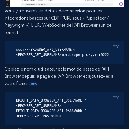
Vous y trouverez les détails de connexion pour les
intégrations basées sur CDP (l’URL sous « Puppeteer /
Playwright »). L’URL WebSocket de l’API Browser suit ce
format :
Copy
wss://<BROWSER_API_USERNAME>:
<BROWSER_API_USERNAME>@brd.superproxy.io:9222
Copiez le nom d’utilisateur et le mot de passe de l’API
Browser depuis la page de l’API Browser et ajoutez-les à
votre fichier
:
.env
Copy
BRIGHT_DATA_BROWSER_API_USERNAME="
<BROWSER_API_USERNAME>"

BRIGHT_DATA_BROWSER_API_PASSWORD="
<BROWSER_API_PASSWORD>"