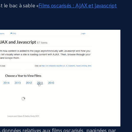
t le bac à sable «
Films oscarisés : AJAX et Javascript
données relatives aux films oscarisés, paginées par