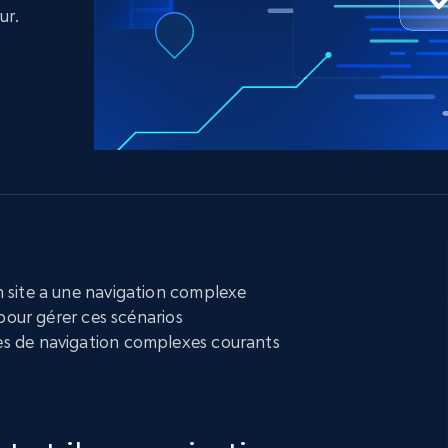
ec
LinkedIn
commerce électronique
ur.
Réseaux sociaux
Immobilier
Vidéos
Data Firehose
Real-time web data, delivered as it’s
collected
Commence à
Proxys de
à
partir de
datacenter
$0.9/IP
B
à
Proxys de ISP
nant
Plus de 700 000 proxys résidentiels
statiques entièrement conformes
e
 site a une navigation complexe
 pour gérer ces scénarios
s de navigation complexes courants