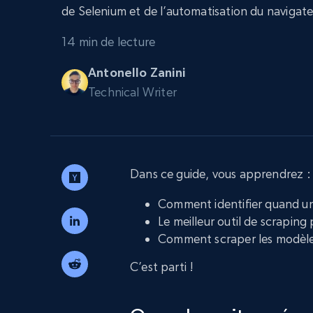
Navigateurs de scraping évolués av
de Selenium et de l’automatisation du navigate
déblocage et hébergement intégrés
INFRASTRUCTURE PROXY
14 min de lecture
Antonello Zanini
Proxys
Commence 
résidentiels
partir de
Technical Writer
INFRASTRUCTURE PROXY
$5
$2.5/G
50% OFF
Commence 
Proxys résidentiels
50% OFF
Proxys de ISP
partir de
400M+ adresses IP mondiales prove
$1.3/IP
d’appareils pair réels
Dans ce guide, vous apprendrez :
Proxys de datacenter
Proxys fiables et à haut débit pour un
Comment identifier quand un
extraction de données efficace
Le meilleur outil de scraping
Comment scraper les modèle
C’est parti !