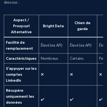
dessous :
Aspect /
Chien de
Proxycurl
Bright Data
garde
Alternative
Facilité de
Élevé (via API)
Élevé (via API)
Élevé
remplacement
Caractéristiques
Nombreux
Certains
Peu
S’appuyer sur les
comptes
❌
❌
❌
LinkedIn
Récupère
uniquement les
✔️
✔️
✔️
données