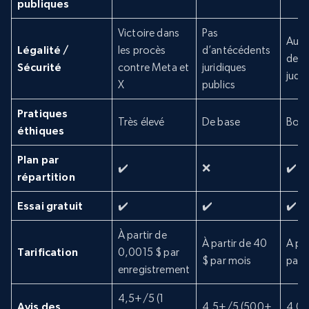
publiques
Victoire dans
Pas
Aucu
Légalité /
les procès
d’antécédents
de vi
Sécurité
contre Meta et
juridiques
judic
X
publics
Pratiques
Très élevé
De base
Bon
éthiques
Plan par
✔️
❌
✔️
répartition
Essai gratuit
✔️
✔️
✔️
À partir de
À partir de 40
A par
Tarification
0,0015 $ par
$ par mois
par
enregistrement
4,5+/5 (1
Avis des
4,5+/5 (500+
4.0+