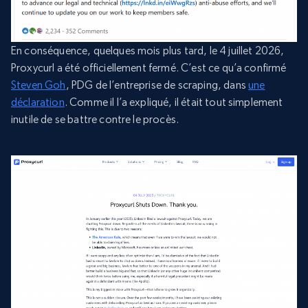
En conséquence, quelques mois plus tard, le 4 juillet 2026,
Proxycurl a été officiellement fermé. C’est ce qu’a confirmé
Steven Goh
, PDG de l’entreprise de scraping, dans
une
déclaration
. Comme il l’a expliqué, il était tout simplement
inutile de se battre contre le procès.