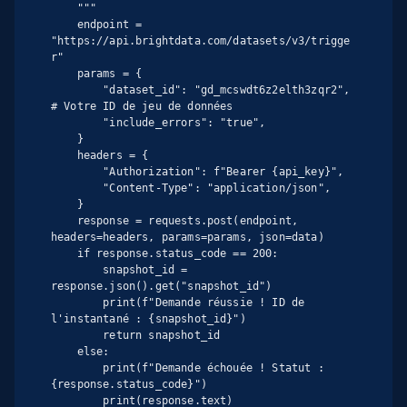
    """

    endpoint = 
"https://api.brightdata.com/datasets/v3/trigge
r"

    params = {

        "dataset_id": "gd_mcswdt6z2elth3zqr2",  
# Votre ID de jeu de données

        "include_errors": "true",

    }

    headers = {

        "Authorization": f"Bearer {api_key}",

        "Content-Type": "application/json",

    }

    response = requests.post(endpoint, 
headers=headers, params=params, json=data)

    if response.status_code == 200:

        snapshot_id = 
response.json().get("snapshot_id")

        print(f"Demande réussie ! ID de 
l'instantané : {snapshot_id}")

        return snapshot_id

    else:

        print(f"Demande échouée ! Statut : 
{response.status_code}")

        print(response.text)
