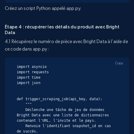
Créez un script Python appelé app.py.
Étape 4 : récupérer les détails du produit avec Bright
Data
4.1 Récupérez le numéro de pièce avec Bright Data à l’aide de
ce code dans app.py :
Copy
import asyncio

import requests

import time

import json

def trigger_scraping_job(api_key, data):

    """

    Déclenche une tâche de jeu de données 
Bright Data avec une liste de dictionnaires 
contenant l'URL, l'invite et le pays.

    Renvoie l'identifiant snapshot_id en cas 
de succès.
