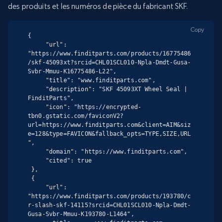
des produits et les numéros de pièce du fabricant SKF.
Copy
{

     "url": 
"https://www.finditparts.com/products/16775486
/skf-45093xt?srcid=CHL01SCL010-Npla-Dmdt-Gusa-
Svbr-Mmuu-K16775486-L22",

     "title": "www.finditparts.com",

     "description": "SKF 45093XT Wheel Seal | 
FinditParts",

     "icon": "https://encrypted-
tbn0.gstatic.com/faviconV2?
url=https://www.finditparts.com&client=AIM&siz
e=128&type=FAVICON&fallback_opts=TYPE,SIZE,URL
",

     "domain": "https://www.finditparts.com",

     "cited": true

 },

 {

     "url": 
"https://www.finditparts.com/products/193780/c
r-slash-skf-14115?srcid=CHL01SCL010-Npla-Dmdt-
Gusa-Svbr-Mmuu-K193780-L1464",
