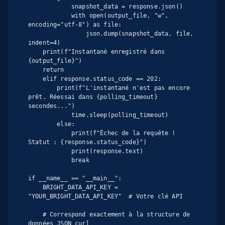
            snapshot_data = response.json()

            with open(output_file, "w", 
encoding="utf-8") as file:

                json.dump(snapshot_data, file, 
indent=4)

    print(f"Instantané enregistré dans 
{output_file}")

    return

    elif response.status_code == 202:

        print(f"L'instantané n'est pas encore 
prêt. Réessai dans {polling_timeout} 
secondes...")

            time.sleep(polling_timeout)

        else:

            print(f"Échec de la requête ! 
Statut : {response.status_code}")

            print(response.text)

            break

if __name__ == "__main__":

    BRIGHT_DATA_API_KEY = 
"YOUR_BRIGHT_DATA_API_KEY"  # Votre clé API

    # Correspond exactement à la structure de 
données JSON curl
