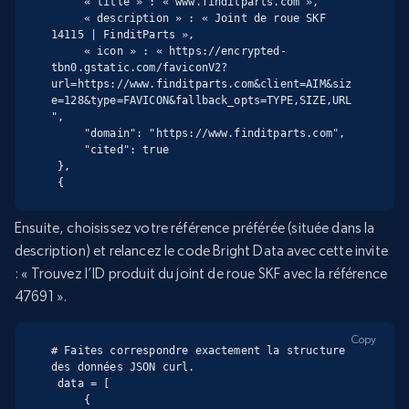
     « title » : « www.finditparts.com »,

     « description » : « Joint de roue SKF 
14115 | FinditParts »,

     « icon » : « https://encrypted-
tbn0.gstatic.com/faviconV2?
url=https://www.finditparts.com&client=AIM&siz
e=128&type=FAVICON&fallback_opts=TYPE,SIZE,URL
",

     "domain": "https://www.finditparts.com",

     "cited": true

 },

 {
Ensuite, choisissez votre référence préférée (située dans la
description) et relancez le code Bright Data avec cette invite
: « Trouvez l’ID produit du joint de roue SKF avec la référence
47691 ».
Copy
# Faites correspondre exactement la structure 
des données JSON curl.

 data = [

     {
