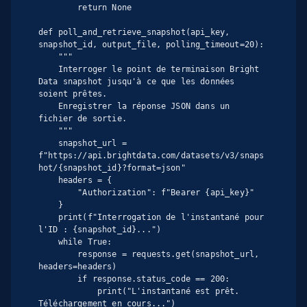
        return None

def poll_and_retrieve_snapshot(api_key, 
snapshot_id, output_file, polling_timeout=20):

    """

    Interroger le point de terminaison Bright 
Data snapshot jusqu'à ce que les données 
soient prêtes.

    Enregistrer la réponse JSON dans un 
fichier de sortie.

    """

    snapshot_url = 
f"https://api.brightdata.com/datasets/v3/snaps
hot/{snapshot_id}?format=json"

    headers = {

        "Authorization": f"Bearer {api_key}"

    }

    print(f"Interrogation de l'instantané pour 
l'ID : {snapshot_id}...")

    while True:

        response = requests.get(snapshot_url, 
headers=headers)

        if response.status_code == 200:

            print("L'instantané est prêt. 
Téléchargement en cours...")
