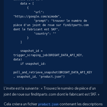
    data = [

        {

            "url": 
"https://google.com/aimode",

            "prompt": "trouver le numéro de 
pièce d'un joint de roue sur finditparts.com 
dont le fabricant est SKF",

            "country": ""

        }

    ]

    snapshot_id = 
trigger_scraping_job(BRIGHT_DATA_API_KEY, 
data)

    if snapshot_id:

poll_and_retrieve_snapshot(BRIGHT_DATA_API_KEY
, snapshot_id, "product.json")
L’invite est la suivante : « Trouvez le numéro de pièce d’un
joint de roue sur finditparts.com dont le fabricant est SKF. »
Cela créera un fichier
contenant les descriptions
product.json