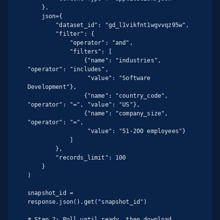
    },

    json={

        "dataset_id": "gd_l1vikfnt1wgvvqz95w",

        "filter": {

            "operator": "and",

            "filters": [

                {"name": "industries", 
"operator": "includes",

                 "value": "Software 
Development"},

                {"name": "country_code", 
"operator": "=", "value": "US"},

                {"name": "company_size", 
"operator": "=",

                 "value": "51-200 employees"}

            ]

        },

        "records_limit": 100

    }

)

snapshot_id = 
response.json().get("snapshot_id")

# Step 2: Poll until ready, then download
