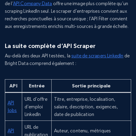
de l’
API Company Data
offre une image plus complète qu’un
scraping LinkedIn seul. Le scraper d’entreprises convient aux
recherches ponctuelles à source unique ; l’API Filter convient
aux enregistrements enrichis multi-sources à grande échelle.
La suite complète d’API Scraper
Au-delà des deux API testées, la
suite de scrapers LinkedIn
de
Bright Data comprend également :
API
Entrée
Sortie principale
URL d’offre
Titre, entreprise, localisation,
API
d’emploi
salaire, description, exigences,
Jobs
LinkedIn
date de publication
URL de
API
Auteur, contenu, métriques
publication