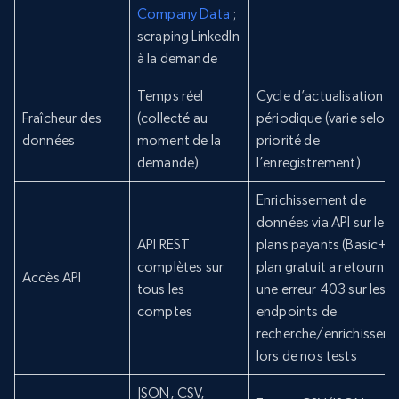
Company Data
;
scraping LinkedIn
à la demande
Temps réel
Cycle d’actualisation
Fraîcheur des
(collecté au
périodique (varie selon 
données
moment de la
priorité de
demande)
l’enregistrement)
Enrichissement de
données via API sur les
API REST
plans payants (Basic+) ;
complètes sur
plan gratuit a retourné
Accès API
tous les
une erreur 403 sur les
comptes
endpoints de
recherche/enrichissem
lors de nos tests
JSON, CSV,