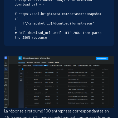
download_url = (

f"https://api.brightdata.com/datasets/snapshot
s"

    f"/{snapshot_id}/download?format=json"

)

# Poll download_url until HTTP 200, then parse 
the JSON response
La réponse a retourné 100 entreprises correspondantes en
46,5 secondes. Chaque enregistrement comprenait le nom