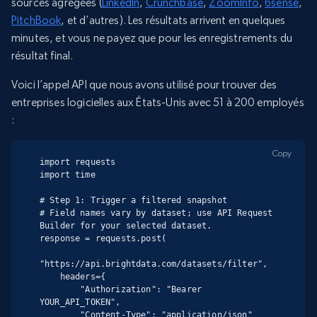
sources agrégées (
LinkedIn
,
Crunchbase
,
ZoomInfo
,
6sense
,
PitchBook
, et d’autres). Les résultats arrivent en quelques
minutes, et vous ne payez que pour les enregistrements du
résultat final.
Voici l’appel API que nous avons utilisé pour trouver des
entreprises logicielles aux États-Unis avec 51 à 200 employés
:
Copy
import requests

import time

# Step 1: Trigger a filtered snapshot

# Field names vary by dataset; use API Request 
Builder for your selected dataset.

response = requests.post(

"https://api.brightdata.com/datasets/filter",

    headers={

        "Authorization": "Bearer 
YOUR_API_TOKEN",

        "Content-Type": "application/json"
