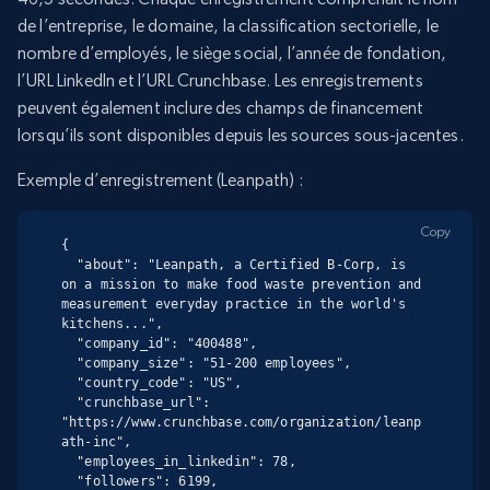
de l’entreprise, le domaine, la classification sectorielle, le
nombre d’employés, le siège social, l’année de fondation,
l’URL LinkedIn et l’URL Crunchbase. Les enregistrements
peuvent également inclure des champs de financement
lorsqu’ils sont disponibles depuis les sources sous-jacentes.
Exemple d’enregistrement (Leanpath) :
Copy
{

  "about": "Leanpath, a Certified B-Corp, is 
on a mission to make food waste prevention and 
measurement everyday practice in the world's 
kitchens...",

  "company_id": "400488",

  "company_size": "51-200 employees",

  "country_code": "US",

  "crunchbase_url": 
"https://www.crunchbase.com/organization/leanp
ath-inc",

  "employees_in_linkedin": 78,

  "followers": 6199,
