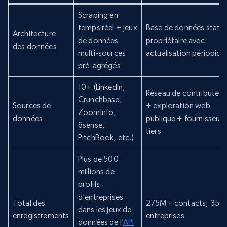
Scraping en
temps réel + jeux
Base de données stati
Architecture
de données
propriétaire avec
des données
multi-sources
actualisation périodiqu
pré-agrégés
10+ (LinkedIn,
Réseau de contributeur
Crunchbase,
Sources de
+ exploration web
ZoomInfo,
données
publique + fournisseurs
6sense,
tiers
PitchBook, etc.)
Plus de 500
millions de
profils
d’entreprises
Total des
275M+ contacts, 35
dans les jeux de
enregistrements
entreprises
données de l’
API