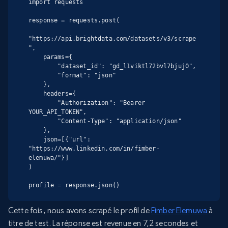
import requests

response = requests.post(

"https://api.brightdata.com/datasets/v3/scrape
",

    params={

        "dataset_id": "gd_l1viktl72bvl7bjuj0",

        "format": "json"

    },

    headers={

        "Authorization": "Bearer 
YOUR_API_TOKEN",

        "Content-Type": "application/json"

    },

    json=[{"url": 
"https://www.linkedin.com/in/fimber-
elemuwa/"}]

)

profile = response.json()
Cette fois, nous avons scrapé le profil de
Fimber Elemuwa
à
titre de test. La réponse est revenue en 7,2 secondes et