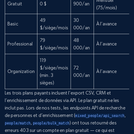
Mensuel
Gratuit
0 $
900/an
(75/mois)
49
30
Basic
À l’avance
$/siège/mois
000/an
79
48
Professional
À l’avance
$/siège/mois
000/an
119
$/siège/mois
72
Organization
À l’avance
(min. 3
000/an
sièges)
Les trois plans payants incluent l’export CSV, CRM et
l’enrichissement de données via API. Le plan gratuit ne les
inclut pas. Lors de nos tests, les endpoints API de recherche
de personnes et d’enrichissement (
,
mixed_people/api_search
,
) ont tous retourné des
people/match
people/bulk_match
erreurs 403 sur un compte en plan gratuit — ce qui est