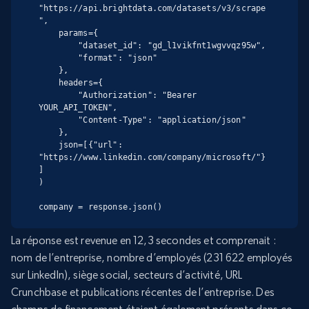
"https://api.brightdata.com/datasets/v3/scrape
",

    params={

        "dataset_id": "gd_l1vikfnt1wgvvqz95w",

        "format": "json"

    },

    headers={

        "Authorization": "Bearer 
YOUR_API_TOKEN",

        "Content-Type": "application/json"

    },

    json=[{"url": 
"https://www.linkedin.com/company/microsoft/"}
]

)

company = response.json()
La réponse est revenue en 12,3 secondes et comprenait :
nom de l’entreprise, nombre d’employés (231 622 employés
sur LinkedIn), siège social, secteurs d’activité, URL
Crunchbase et publications récentes de l’entreprise. Des