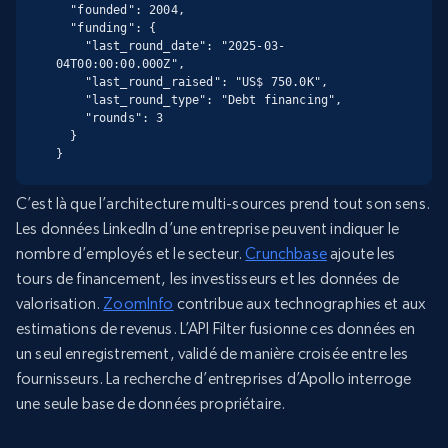
  "founded": 2004,

  "funding": {

    "last_round_date": "2025-03-
04T00:00:00.000Z",

    "last_round_raised": "US$ 750.0K",

    "last_round_type": "Debt financing",

    "rounds": 3

  }

}
C’est là que l’architecture multi-sources prend tout son sens.
Les données LinkedIn d’une entreprise peuvent indiquer le
nombre d’employés et le secteur.
Crunchbase
ajoute les
tours de financement, les investisseurs et les données de
valorisation.
ZoomInfo
contribue aux technographies et aux
estimations de revenus. L’API Filter fusionne ces données en
un seul enregistrement, validé de manière croisée entre les
fournisseurs. La recherche d’entreprises d’Apollo interroge
une seule base de données propriétaire.