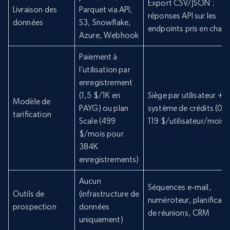
Export CSV/JSON ;
Livraison des
Parquet via API,
réponses API sur les
données
S3, Snowflake,
endpoints pris en charg
Azure, Webhook
Paiement à
l’utilisation par
enregistrement
(1,5 $/1K en
Siège par utilisateur +
Modèle de
PAYG) ou plan
système de crédits (0 à
tarification
Scale (499
119 $/utilisateur/mois)
$/mois pour
384K
enregistrements)
Aucun
Séquences e-mail,
Outils de
(infrastructure de
numéroteur, planificate
prospection
données
de réunions, CRM
uniquement)