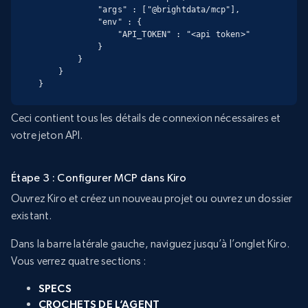
            "args" : ["@brightdata/mcp"],

            "env" : {

                "API_TOKEN" : "<api token>"

            }

        }

    }

}
Ceci contient tous les détails de connexion nécessaires et
votre jeton API.
Étape 3 : Configurer MCP dans Kiro
Ouvrez Kiro et créez un nouveau projet ou ouvrez un dossier
existant.
Dans la barre latérale gauche, naviguez jusqu’à l’onglet Kiro.
Vous verrez quatre sections :
SPECS
CROCHETS DE L’AGENT