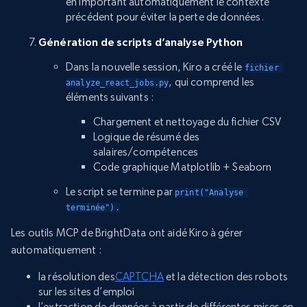
en important automatiquement le contexte
précédent pour éviter la perte de données.
Génération de scripts d’analyse Python
Dans la nouvelle session, Kiro a créé le
fichier 
, qui comprend les
analyze_react_jobs.py
éléments suivants :
Chargement et nettoyage du fichier CSV
Logique de résumé des
salaires/compétences
Code graphique Matplotlib + Seaborn
Le script se termine par
print("Analyse 
terminée").
Les outils MCP de BrightData ont aidé Kiro à gérer
automatiquement :
la résolution des
CAPTCHA
et la détection des robots
sur les sites d’emploi
l’extraction de données à partir de différentes mises en