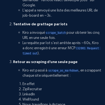
Google.
L’appel a renvoyé une liste des meilleures URL de
job-board en ~3s.
Tentative de grattage par lots
Kiro a invoqué
pour obtenir les cinq
scrape_batch
URL en une seule fois.
La requête par lot s’est arrêtée après ~60s, Kiro
a donc enregistré une erreur MCP
(32001 Request 
).
timed out
Retour au scraping d’une seule page
Kiro est passé à
, en scrappant
scrape_as_markdown
chaque site séquentiellement :
En effet
ZipRecruiter
LinkedIn
Wellfound
Nous travaillons à distance