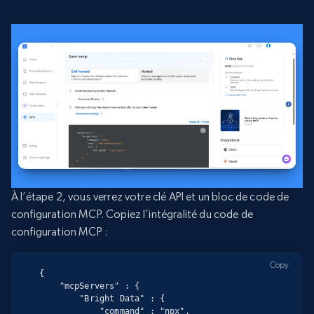
À l’étape 2, vous verrez votre clé API et un bloc de code de
configuration MCP. Copiez l’intégralité du code de
configuration MCP :
Copy
{

    "mcpServers" : {

        "Bright Data" : {

            "command" : "npx",
