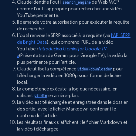
Claude identifie l’outil
de Web MCP
search_engine
comme l’outil approprié pour rechercher une vidéo
YouTube pertinente.
Il demande votre autorisation pour exécuter la requête
de recherche.
L’outil renvoie le SERP associé à la requête (via
l’API SERP
de Bright Data
), qui comprend l’URL de la vidéo
YouTube «
Introducing Gemini for Google TV
»
(Présentation de Gemini pour Google TV), la vidéo la
plus pertinente pour l’article.
Claude utilise la compétence
pour
video-downloader
télécharger la vidéo en 1080p sous forme de fichier
local.
La compétence exécute la logique nécessaire, en
utilisant
en arrière-plan.
yt-dlp
La vidéo est téléchargée et enregistrée dans le dossier
de sortie, avec le fichier Markdown contenant le
contenu de l’article.
Les résultats finaux s’affichent : le fichier Markdown et
la vidéo téléchargée.