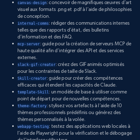
: concevoir de magnifiques œuvres d’art
canvas-design
visuel aux formats .png et .pdf à l’aide de philosophies
de conception.
: rédiger des communications internes
internal-comms
telles que des rapports d’état, des bulletins
d’information et des FAQ.
: guide pour la création de serveurs MCP de
mcp-server
haute qualité afin d’intégrer des API et des services
externes.
: créez des GIF animés optimisés
slack-gif-creator
pour les contraintes de taille de Slack.
: guide pour créer des compétences
Skill-creator
efficaces qui étendent les capacités de Claude.
: un modèle de base à utiliser comme
template-Skill
point de départ pour de nouvelles compétences.
: stylisez vos artefacts à l’aide de 10
theme-factory
thèmes professionnels prédéfinis ou générez des
thèmes personnalisés à la volée.
: testez des applications web locales à
webapp-testing
l’aide de Playwright pour la vérification et le débogage
de l’interface utilisateur.