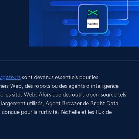
ec
LinkedIn
commerce électronique
Réseaux sociaux
Immobilier
Vidéos
Data Firehose
Real-time web data, delivered as it’s
collected
Commence à
Proxys de
à
partir de
datacenter
$0.9/IP
B
à
Proxys de ISP
nant
Plus de 700 000 proxys résidentiels
statiques entièrement conformes
vigateurs
sont devenus essentiels pour les
ners Web, des robots ou des agents d’intelligence
e
avec les sites Web. Alors que des outils open-source tels
 largement utilisés, Agent Browser de Bright Data
onçue pour la furtivité, l’échelle et les flux de