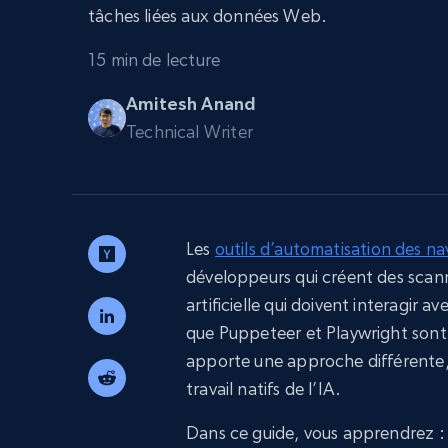
Navigateurs de scraping évolués av
tâches liées aux données Web.
déblocage et hébergement intégrés
INFRASTRUCTURE PROXY
15 min de lecture
Amitesh Anand
Proxys
Commence 
résidentiels
partir de
Technical Writer
INFRASTRUCTURE PROXY
$5
$2.5/G
50% OFF
Commence 
Proxys résidentiels
50% OFF
Proxys de ISP
partir de
400M+ adresses IP mondiales prove
$1.3/IP
d’appareils pair réels
Les
outils d’automatisation des na
Proxys de datacenter
développeurs qui créent des scan
Proxys fiables et à haut débit pour un
extraction de données efficace
artificielle qui doivent interagir 
que Puppeteer et Playwright sont
apporte une approche différente, c
travail natifs de l’IA.
Dans ce guide, vous apprendrez :