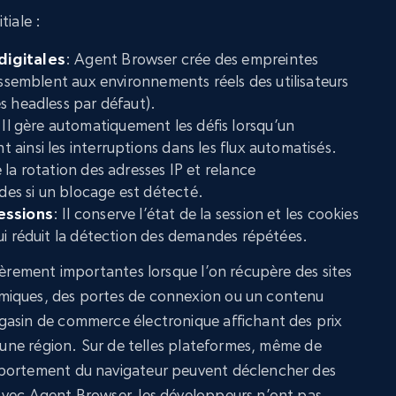
tiale :
digitales
: Agent Browser crée des empreintes
essemblent aux environnements réels des utilisateurs
s headless par défaut).
 Il gère automatiquement les défis lorsqu’un
ainsi les interruptions dans les flux automatisés.
re la rotation des adresses IP et relance
s si un blocage est détecté.
sessions
: Il conserve l’état de la session et les cookies
ui réduit la détection des demandes répétées.
ièrement importantes lorsque l’on récupère des sites
miques, des portes de connexion ou un contenu
gasin de commerce électronique affichant des prix
à une région. Sur de telles plateformes, même de
mportement du navigateur peuvent déclencher des
Avec Agent Browser, les développeurs n’ont pas