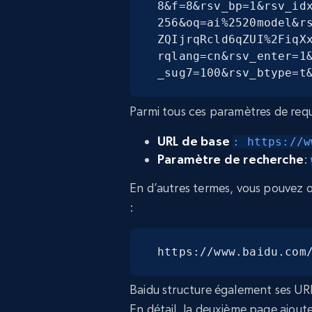
8&f=8&rsv_bp=1&rsv_id
256&oq=ai%2520model&r
ZQIjrqRcld6qZUI%2FiqX
rqlang=cn&rsv_enter=1
_sug7=100&rsv_btype=t
Parmi tous ces paramètres de requê
URL de base
: https://w
Paramètre de recherche
:
En d’autres termes, vous pouvez o
:
https://www.baidu.com
Baidu structure également ses URL
En détail, la deuxième page ajout