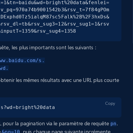
x=1&tn=baidu&wd=bright%20data&fenlei=
sv_pq=970a74b9001542b3&rsv_t=7f84gPOm
xDExphd0Tz5ialqM87sc5Falk%2B%2F3hxDs&
&rsv_dl=tb&rsv_sug3=12&rsv_sug1=1&rsv
&inputT=1359&rsv_sug4=1358
te, les plus importants sont les suivants :
ww.baidu.com/s.
wd.
btenir les mêmes résultats avec une URL plus courte
Copy
/s?wd=bright%20data
 pour la pagination via le paramètre de requête
.
pn
e
, puis chaque page suivante incrémente
&pn=10