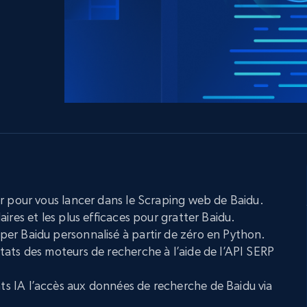
ec
LinkedIn
commerce électronique
Réseaux sociaux
Immobilier
Vidéos
Data Firehose
Real-time web data, delivered as it’s
collected
Commence à
Proxys de
à
partir de
datacenter
$0.9/IP
B
à
Proxys de ISP
nant
Plus de 700 000 proxys résidentiels
statiques entièrement conformes
e
r pour vous lancer dans le Scraping web de Baidu.
ires et les plus efficaces pour gratter Baidu.
er Baidu personnalisé à partir de zéro en Python.
ats des moteurs de recherche à l’aide de l’API SERP
 IA l’accès aux données de recherche de Baidu via