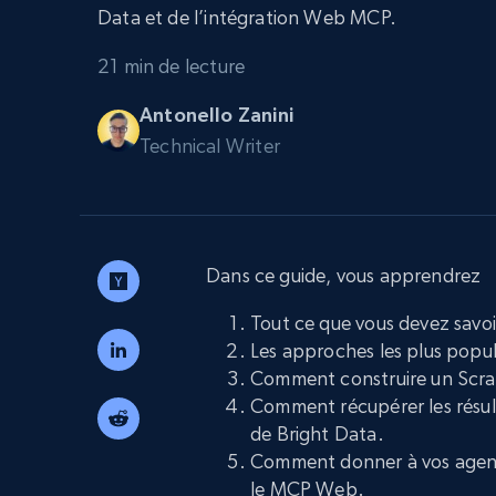
Navigateurs de scraping évolués av
Data et de l’intégration Web MCP.
déblocage et hébergement intégrés
INFRASTRUCTURE PROXY
21 min de lecture
Antonello Zanini
Proxys
Commence 
résidentiels
partir de
Technical Writer
INFRASTRUCTURE PROXY
$5
$2.5/G
50% OFF
Commence 
Proxys résidentiels
50% OFF
Proxys de ISP
partir de
400M+ adresses IP mondiales prove
$1.3/IP
d’appareils pair réels
Dans ce guide, vous apprendrez
Proxys de datacenter
Proxys fiables et à haut débit pour un
Tout ce que vous devez savoi
extraction de données efficace
Les approches les plus popula
Comment construire un Scrap
Comment récupérer les résult
de Bright Data.
Comment donner à vos agents
le MCP Web.