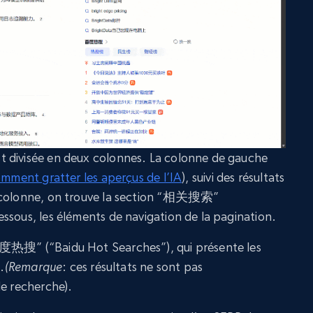
 divisée en deux colonnes. La colonne de gauche
mment gratter les aperçus de l’IA
), suivi des résultats
e colonne, on trouve la section “相关搜索”
ssous, les éléments de navigation de la pagination.
百度热搜” (“Baidu Hot Searches”), qui présente les
.
(Remarque
: ces résultats ne sont pas
de recherche).