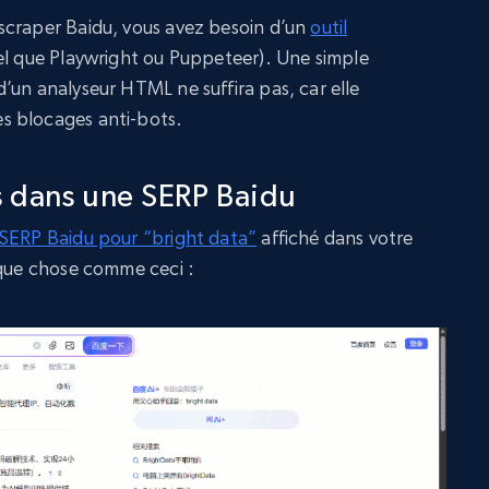
scraper Baidu, vous avez besoin d’un
outil
el que Playwright ou Puppeteer). Une simple
’un analyseur HTML ne suffira pas, car elle
s blocages anti-bots.
 dans une SERP Baidu
SERP Baidu pour “bright data”
affiché dans votre
lque chose comme ceci :