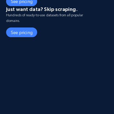
See pricing
Just want data? Skip scraping.
Hundreds of ready-to-use datasets from all popular
domains.
See pricing