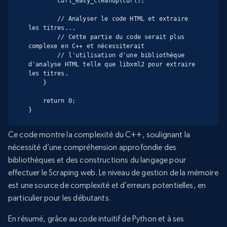
        curl_easy_cleanup(curl);

        // Analyser le code HTML et extraire 
les titres...

        // Cette partie du code serait plus 
complexe en C++ et nécessiterait

        // l'utilisation d'une bibliothèque 
d'analyse HTML telle que libxml2 pour extraire 
les titres.

    }

    return 0;

}
Ce code montre la complexité du C++, soulignant la
nécessité d’une compréhension approfondie des
bibliothèques et des constructions du langage pour
effectuer le Scraping web. Le niveau de gestion de la mémoire
est une source de complexité et d’erreurs potentielles, en
particulier pour les débutants.
En résumé, grâce au code intuitif de Python et à ses