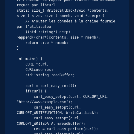
reçues par libcurl

static size_t WriteCallback(void *contents, 
size_t size, size_t nmemb, void *userp) {

    // Ajouter les données à la chaîne fournie 
par l'utilisateur

    ((std::string*)userp)-
>append((char*)contents, size * nmemb);

    return size * nmemb;

}

int main() {

    CURL *curl;

    CURLcode res;

    std::string readBuffer;

    curl = curl_easy_init();

    if(curl) {

        curl_easy_setopt(curl, CURLOPT_URL, 
"http://www.example.com");

        curl_easy_setopt(curl, 
CURLOPT_WRITEFUNCTION, WriteCallback);

        curl_easy_setopt(curl, 
CURLOPT_WRITEDATA, &readBuffer);

        res = curl_easy_perform(curl);
