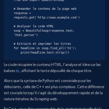
from bs4 import BeautifulSoup

# Demander le contenu de la page web

response = 
requests.get('http://www.example.com')

# Analyser le code HTML

soup = BeautifulSoup(response.text, 
'html.parser')

# Extraire et imprimer les titres

for headline in soup.find_all('h1'):

    print(headline.text.strip())
Le code récupère le contenu HTML, l’analyse et itère sur les
balises
, affichant le texte dépouillé de chaque titre.
h1
Alors que la syntaxe de Python est conviviale pour les
débutants, celle de C++ est plus complexe. Cette différence
est cruciale lorsqu’il s’agit du développement rapide et de la
nature itérative du Scraping web.
En C++, vous êtes responsable de la gestion manuelle de la