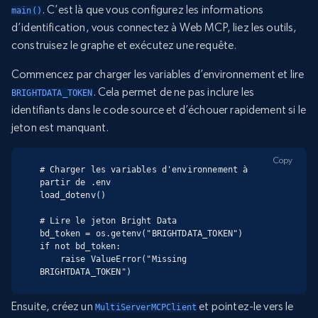
. C’est là que vous configurez les informations
main()
d’identification, vous connectez à Web MCP, liez les outils,
construisez le graphe et exécutez une requête.
Commencez par charger les variables d’environnement et lire
. Cela permet de ne pas inclure les
BRIGHTDATA_TOKEN
identifiants dans le code source et d’échouer rapidement si le
jeton est manquant.
Copy
# Charger les variables d'environnement à 
partir de .env

load_dotenv()

# Lire le jeton Bright Data

bd_token = os.getenv("BRIGHTDATA_TOKEN")

if not bd_token:

    raise ValueError("Missing 
BRIGHTDATA_TOKEN")
Ensuite, créez un
et pointez-le vers le
MultiServerMCPClient