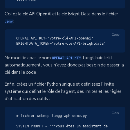
Collez la clé API OpenAI et la clé Bright Data dans le fichier
:
.env
Copy
OPENAI_API_KEY="votre-clé-API-openai"

BRIGHTDATA_TOKEN="votre-clé-API-brightdata"
Ne modifiez pas le nom
. LangChain le lit
OPENAI_API_KEY
automatiquement, vous n’avez donc pas besoin de passer la
clé dans le code.
Enfin, créez un fichier Python unique et définissez l’invite
système qui définit le rôle de l’agent, ses limites et les règles
d’utilisation des outils :
Copy
# fichier webmcp-langgraph-demo.py

SYSTEM_PROMPT = """Vous êtes un assistant de 