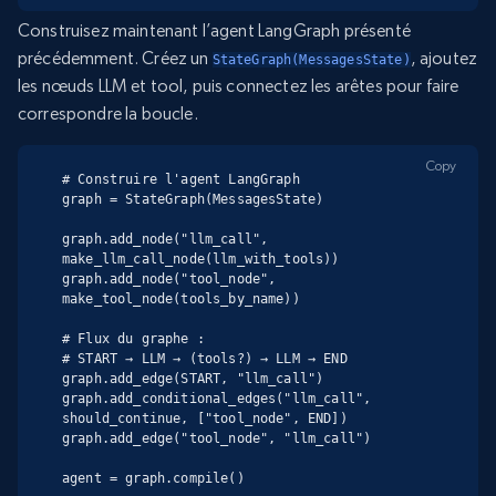
Construisez maintenant l’agent LangGraph présenté
précédemment. Créez un
, ajoutez
StateGraph(MessagesState)
les nœuds LLM et tool, puis connectez les arêtes pour faire
correspondre la boucle.
Copy
# Construire l'agent LangGraph

graph = StateGraph(MessagesState)

graph.add_node("llm_call", 
make_llm_call_node(llm_with_tools))

graph.add_node("tool_node", 
make_tool_node(tools_by_name))

# Flux du graphe :

# START → LLM → (tools?) → LLM → END

graph.add_edge(START, "llm_call")

graph.add_conditional_edges("llm_call", 
should_continue, ["tool_node", END])

graph.add_edge("tool_node", "llm_call")

agent = graph.compile()