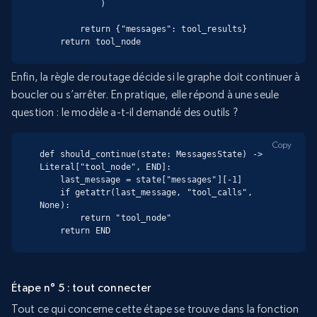
            )

        return {"messages": tool_results}

    return tool_node
Enfin, la règle de routage décide si le graphe doit continuer à
boucler ou s’arrêter. En pratique, elle répond à une seule
question : le modèle a-t-il demandé des outils ?
Copy
def should_continue(state: MessagesState) -> 
Literal["tool_node", END]:

    last_message = state["messages"][-1]

    if getattr(last_message, "tool_calls", 
None):

        return "tool_node"

    return END
Étape n° 5 : tout connecter
Tout ce qui concerne cette étape se trouve dans la fonction