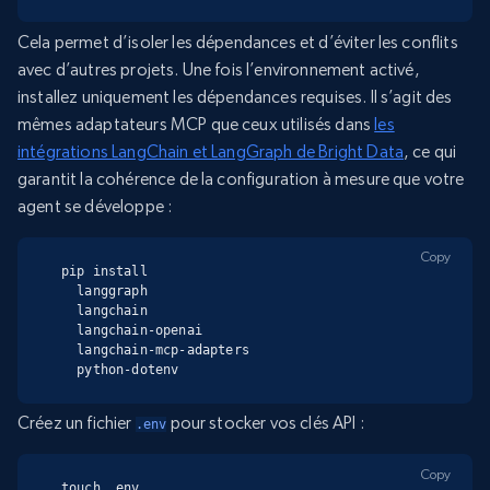
Cela permet d’isoler les dépendances et d’éviter les conflits
avec d’autres projets. Une fois l’environnement activé,
installez uniquement les dépendances requises. Il s’agit des
mêmes adaptateurs MCP que ceux utilisés dans
les
intégrations LangChain et LangGraph de Bright Data
, ce qui
garantit la cohérence de la configuration à mesure que votre
agent se développe :
Copy
pip install

  langgraph

  langchain

  langchain-openai

  langchain-mcp-adapters

  python-dotenv
Créez un fichier
pour stocker vos clés API :
.env
Copy
touch .env