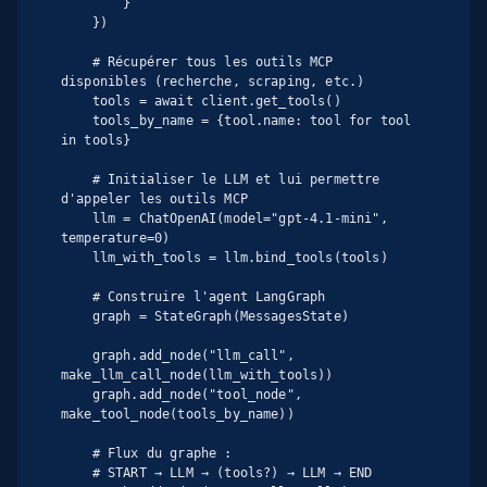
        }

    })

    # Récupérer tous les outils MCP 
disponibles (recherche, scraping, etc.)

    tools = await client.get_tools()

    tools_by_name = {tool.name: tool for tool 
in tools}

    # Initialiser le LLM et lui permettre 
d'appeler les outils MCP

    llm = ChatOpenAI(model="gpt-4.1-mini", 
temperature=0)

    llm_with_tools = llm.bind_tools(tools)

    # Construire l'agent LangGraph

    graph = StateGraph(MessagesState)

    graph.add_node("llm_call", 
make_llm_call_node(llm_with_tools))

    graph.add_node("tool_node", 
make_tool_node(tools_by_name))

    # Flux du graphe :

    # START → LLM → (tools?) → LLM → END
