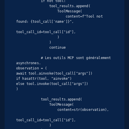
            if not tool:

                tool_results.append(

                    ToolMessage(

                        content=f"Tool not 
found: {tool_call['name']}",

tool_call_id=tool_call["id"],

                    )

                )

                continue

            # Les outils MCP sont généralement 
asynchrones.

observation = (

await tool.ainvoke(tool_call["args"])

if hasattr(tool, "ainvoke")

else tool.invoke(tool_call["args"])

)

            tool_results.append(

                ToolMessage(

                    content=str(observation),

tool_call_id=tool_call["id"],

                )
