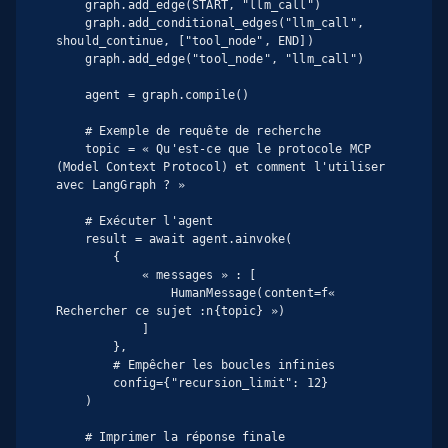
    graph.add_edge(START, "llm_call")

    graph.add_conditional_edges("llm_call", 
should_continue, ["tool_node", END])

    graph.add_edge("tool_node", "llm_call")

    agent = graph.compile()

    # Exemple de requête de recherche

    topic = « Qu'est-ce que le protocole MCP 
(Model Context Protocol) et comment l'utiliser 
avec LangGraph ? »

    # Exécuter l'agent

    result = await agent.ainvoke(

        {

            « messages » : [

                HumanMessage(content=f« 
Rechercher ce sujet :n{topic} »)

            ]

        },

        # Empêcher les boucles infinies

        config={"recursion_limit": 12}

    )

    # Imprimer la réponse finale
