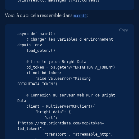
print(result["messages"][-1].content)
Voici à quoi cela ressemble dans
:
main()
Copy
async def main():

    # Charger les variables d'environnement 
depuis .env

    load_dotenv()

    # Lire le jeton Bright Data

    bd_token = os.getenv("BRIGHTDATA_TOKEN")

    if not bd_token:

        raise ValueError("Missing 
BRIGHTDATA_TOKEN")

    # Connexion au serveur Web MCP de Bright 
Data

    client = MultiServerMCPClient({

        "bright_data": {

            "url": 
f"https://mcp.brightdata.com/mcp?token=
{bd_token}",

            "transport": "streamable_http",
