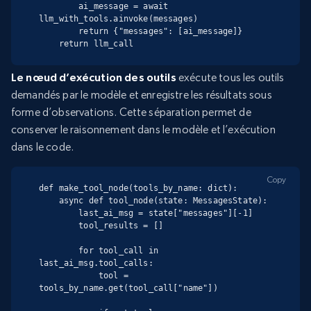
        ai_message = await 
llm_with_tools.ainvoke(messages)

        return {"messages": [ai_message]}

    return llm_call
Le nœud d’exécution des outils
exécute tous les outils
demandés par le modèle et enregistre les résultats sous
forme d’observations. Cette séparation permet de
conserver le raisonnement dans le modèle et l’exécution
dans le code.
Copy
def make_tool_node(tools_by_name: dict):

    async def tool_node(state: MessagesState):

        last_ai_msg = state["messages"][-1]

        tool_results = []

        for tool_call in 
last_ai_msg.tool_calls:

            tool = 
tools_by_name.get(tool_call["name"])
