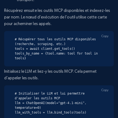
Récupérez ensuite les outils MCP disponibles et indexez-les
par nom. Le nœud d’exécution de l’outil utilise cette carte
pour acheminer les appels.
Copy
# Récupérer tous les outils MCP disponibles 
(recherche, scraping, etc.)

tools = await client.get_tools()

tools_by_name = {tool.name: tool for tool in 
tools}
Initialisez le LLM et liez-y les outils MCP. Cela permet
d’appeler les outils.
Copy
# Initialiser le LLM et lui permettre 
d'appeler les outils MCP

llm = ChatOpenAI(model="gpt-4.1-mini", 
temperature=0)

llm_with_tools = llm.bind_tools(tools)