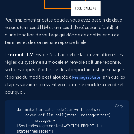
Pour implémenter cette boucle, vous avez besoin de deux
nœuds (un nœud LLM et un nœud d’exécution d’outil) et
d’une fonction de routage qui décide de continuer ou de
terminer et de donner une réponse finale.
Le
nœud LLM
envoie l’état actuel de la conversation et les
règles du système au modèle et renvoie soit une réponse,
soit des appels d’outils. Le détail important est que chaque
réponse du modèle est ajoutée à
, afin que les
MessagesState
étapes suivantes puissent voir ce que le modèle a décidé et
pourquoi.
Copy
def make_llm_call_node(llm_with_tools):

    async def llm_call(state: MessagesState):

        messages = 
[SystemMessage(content=SYSTEM_PROMPT)] + 
state["messages"]
