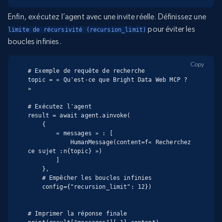
Enfin, exécutez l’agent avec une invite réelle. Définissez une
pour éviter les
limite de récursivité (recursion_limit)
boucles infinies.
Copy
# Exemple de requête de recherche

topic = « Qu'est-ce que Bright Data Web MCP ? 
»

# Exécutez l'agent

result = await agent.ainvoke(

    {

        « messages » : [

            HumanMessage(content=f« Recherchez 
ce sujet :n{topic} »)

        ]

    },

    # Empêcher les boucles infinies

    config={"recursion_limit": 12})

# Imprimer la réponse finale
