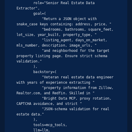
        role="Senior Real Estate Data 
Extractor",

        goal=(

            "Return a JSON object with 
snake_case keys containing: address, price, "

            "bedrooms, bathrooms, square_feet, 
lot_size, year_built, property_type, "

            "listing_agent, days_on_market, 
mls_number, description, image_urls, "

            "and neighborhood for the target 
property listing page. Ensure strict schema 
validation."

        ),

        backstory=(

            "Veteran real estate data engineer 
with years of experience extracting "

            "property information from Zillow, 
Realtor.com, and Redfin. Skilled in "

            "Bright Data MCP, proxy rotation, 
CAPTCHA avoidance, and strict "

            "JSON-schema validation for real 
estate data."

        ),

        tools=mcp_tools,

        llm=llm,
