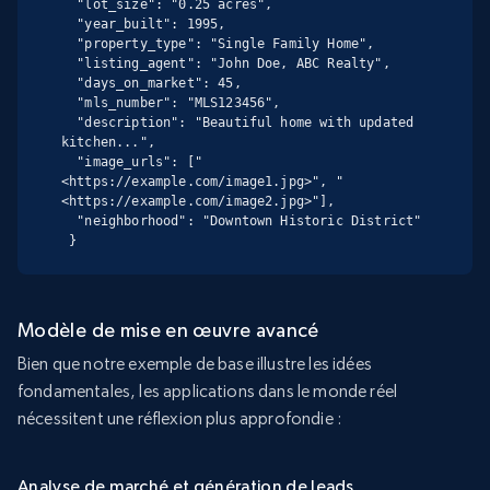
  "lot_size": "0.25 acres",

  "year_built": 1995,

  "property_type": "Single Family Home",

  "listing_agent": "John Doe, ABC Realty",

  "days_on_market": 45,

  "mls_number": "MLS123456",

  "description": "Beautiful home with updated 
kitchen...",

  "image_urls": ["
<https://example.com/image1.jpg>", "
<https://example.com/image2.jpg>"],

  "neighborhood": "Downtown Historic District"

 }
Modèle de mise en œuvre avancé
Bien que notre exemple de base illustre les idées
fondamentales, les applications dans le monde réel
nécessitent une réflexion plus approfondie :
Analyse de marché et génération de leads