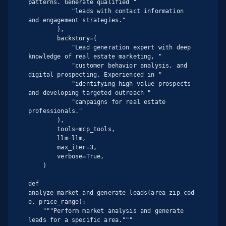
patterns. Generate qualified "

            "leads with contact information 
and engagement strategies."

        ),

        backstory=(

            "Lead generation expert with deep 
knowledge of real estate marketing, "

            "customer behavior analysis, and 
digital prospecting. Experienced in "

            "identifying high-value prospects 
and developing targeted outreach "

            "campaigns for real estate 
professionals."

        ),

        tools=mcp_tools,

        llm=llm,

        max_iter=3,

        verbose=True,

    )

def 
analyze_market_and_generate_leads(area_zip_cod
e, price_range):

    """Perform market analysis and generate 
leads for a specific area."""
