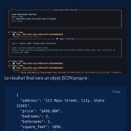
Le résultat final sera un objet JSON propre :
Copy
{

  "address": "123 Main Street, City, State 
12345",

  "price": "$450,000",

  "bedrooms": 3,

  "bathrooms": 2,

  "square_feet": 1850,
