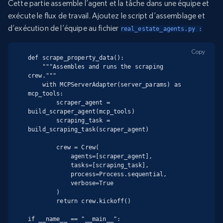
Cette partie assemble l’agent et la tâche dans une équipe et
exécute le flux de travail. Ajoutez le script d’assemblage et
d’exécution de l’équipe au fichier
real_estate_agents.py :
Copy
def scrape_property_data():

    """Assembles and runs the scraping 
crew."""

    with MCPServerAdapter(server_params) as 
mcp_tools:

        scraper_agent = 
build_scraper_agent(mcp_tools)

        scraping_task = 
build_scraping_task(scraper_agent)

        crew = Crew(

            agents=[scraper_agent],

            tasks=[scraping_task],

            process=Process.sequential,

            verbose=True

        )

        return crew.kickoff()

if __name__ == "__main__":
