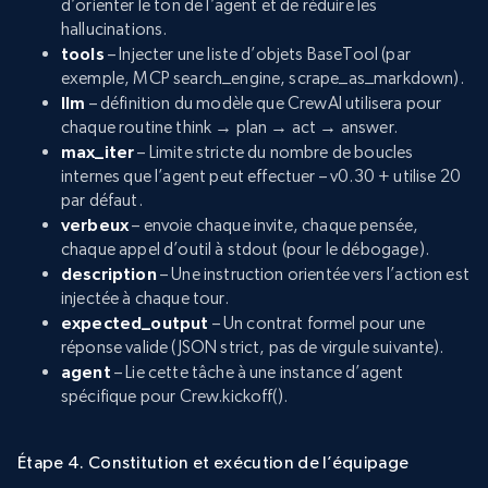
d’orienter le ton de l’agent et de réduire les
hallucinations.
tools
– Injecter une liste d’objets BaseTool (par
exemple, MCP search_engine, scrape_as_markdown).
llm
– définition du modèle que CrewAI utilisera pour
chaque routine think → plan → act → answer.
max_iter
– Limite stricte du nombre de boucles
internes que l’agent peut effectuer – v0.30 + utilise 20
par défaut.
verbeux
– envoie chaque invite, chaque pensée,
chaque appel d’outil à stdout (pour le débogage).
description
– Une instruction orientée vers l’action est
injectée à chaque tour.
expected_output
– Un contrat formel pour une
réponse valide (JSON strict, pas de virgule suivante).
agent
– Lie cette tâche à une instance d’agent
spécifique pour Crew.kickoff().
Étape 4. Constitution et exécution de l’équipage