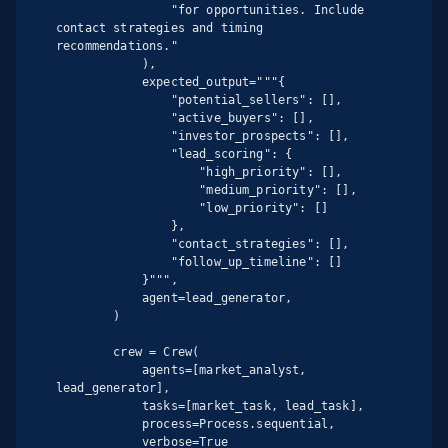
                "for opportunities. Include 
contact strategies and timing 
recommendations."

            ),

            expected_output="""{

                "potential_sellers": [],

                "active_buyers": [],

                "investor_prospects": [],

                "lead_scoring": {

                    "high_priority": [],

                    "medium_priority": [],

                    "low_priority": []

                },

                "contact_strategies": [],

                "follow_up_timeline": []

            }""",

            agent=lead_generator,

        )

        crew = Crew(

            agents=[market_analyst, 
lead_generator],

            tasks=[market_task, lead_task],

            process=Process.sequential,

            verbose=True
