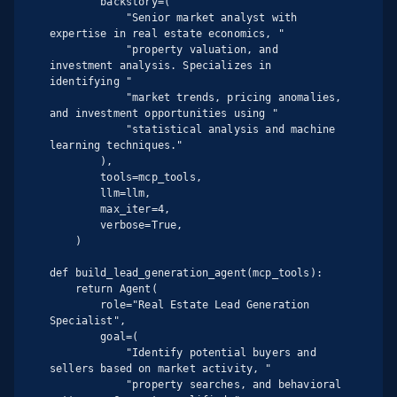
        backstory=(

            "Senior market analyst with 
expertise in real estate economics, "

            "property valuation, and 
investment analysis. Specializes in 
identifying "

            "market trends, pricing anomalies, 
and investment opportunities using "

            "statistical analysis and machine 
learning techniques."

        ),

        tools=mcp_tools,

        llm=llm,

        max_iter=4,

        verbose=True,

    )

def build_lead_generation_agent(mcp_tools):

    return Agent(

        role="Real Estate Lead Generation 
Specialist",

        goal=(

            "Identify potential buyers and 
sellers based on market activity, "

            "property searches, and behavioral 