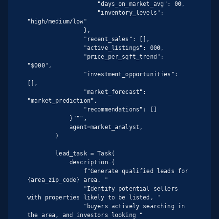
                    "days_on_market_avg": 00,

                    "inventory_levels": 
"high/medium/low"

                },

                "recent_sales": [],

                "active_listings": 000,

                "price_per_sqft_trend": 
"$000",

                "investment_opportunities": 
[],

                "market_forecast": 
"market_prediction",

                "recommendations": []

            }""",

            agent=market_analyst,

        )

        lead_task = Task(

            description=(

                f"Generate qualified leads for 
{area_zip_code} area. "

                "Identify potential sellers 
with properties likely to be listed, "

                "buyers actively searching in 
the area, and investors looking "
