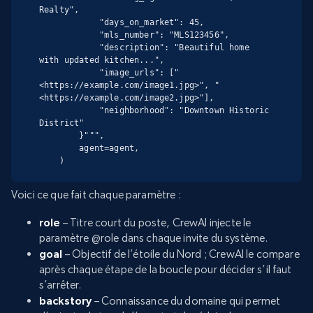
Realty",

            "days_on_market": 45,

            "mls_number": "MLS123456",

            "description": "Beautiful home 
with updated kitchen...",

            "image_urls": ["
<https://example.com/image1.jpg>", "
<https://example.com/image2.jpg>"],

            "neighborhood": "Downtown Historic 
District"

        }""",

        agent=agent,

    )
Voici ce que fait chaque paramètre :
role
– Titre court du poste, CrewAI injecte le
paramètre @role dans chaque invite du système.
goal
– Objectif de l’étoile du Nord ; CrewAI le compare
après chaque étape de la boucle pour décider s’il faut
s’arrêter.
backstory
– Connaissance du domaine qui permet