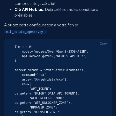
composante JavaScript
Clé API Nebius
: Déjà créée dans les conditions
préalables
Ajoutez cette configuration à votre fichier
real_estate_agents.py :
Copy
llm = LLM(

    model="nebius/Qwen/Qwen3-235B-A22B",

    api_key=os.getenv("NEBIUS_API_KEY")

)

server_params = StdioServerParameters(

    command="npx",

    args=["@brightdata/mcp"],

    env={

        "API_TOKEN": 
os.getenv("BRIGHT_DATA_API_TOKEN"),

        "WEB_UNLOCKER_ZONE": 
os.getenv("WEB_UNLOCKER_ZONE"),

        "BROWSER_ZONE": 
os.getenv("BROWSER_ZONE"),
