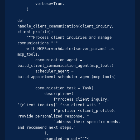
        verbose=True,

    )

def 
handle_client_communication(client_inquiry, 
client_profile):

    """Process client inquiries and manage 
communications."""

    with MCPServerAdapter(server_params) as 
mcp_tools:

        communication_agent = 
build_client_communication_agent(mcp_tools)

        scheduler_agent = 
build_appointment_scheduler_agent(mcp_tools)

        communication_task = Task(

            description=(

                f"Process client inquiry: 
'{client_inquiry}' from client with "

                f"profile: {client_profile}. 
Provide personalized response, "

                "address their specific needs, 
and recommend next steps."

            ),

            expected_output="""{
