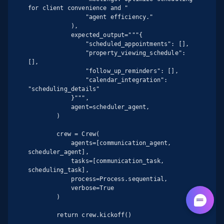
for client convenience and "

                "agent efficiency."

            ),

            expected_output="""{

                "scheduled_appointments": [],

                "property_viewing_schedule": 
[],

                "follow_up_reminders": [],

                "calendar_integration": 
"scheduling_details"

            }""",

            agent=scheduler_agent,

        )

        crew = Crew(

            agents=[communication_agent, 
scheduler_agent],

            tasks=[communication_task, 
scheduling_task],

            process=Process.sequential,

            verbose=True

        )

        return crew.kickoff()