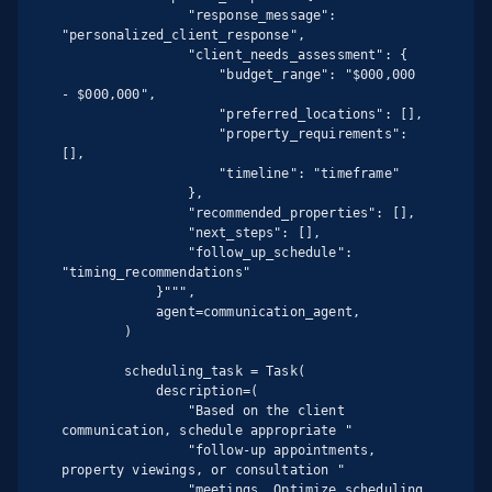
                "response_message": 
"personalized_client_response",

                "client_needs_assessment": {

                    "budget_range": "$000,000 
- $000,000",

                    "preferred_locations": [],

                    "property_requirements": 
[],

                    "timeline": "timeframe"

                },

                "recommended_properties": [],

                "next_steps": [],

                "follow_up_schedule": 
"timing_recommendations"

            }""",

            agent=communication_agent,

        )

        scheduling_task = Task(

            description=(

                "Based on the client 
communication, schedule appropriate "

                "follow-up appointments, 
property viewings, or consultation "

                "meetings. Optimize scheduling 