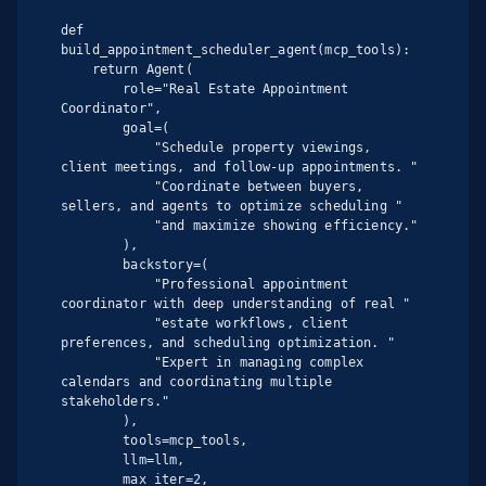
def 
build_appointment_scheduler_agent(mcp_tools):

    return Agent(

        role="Real Estate Appointment 
Coordinator",

        goal=(

            "Schedule property viewings, 
client meetings, and follow-up appointments. "

            "Coordinate between buyers, 
sellers, and agents to optimize scheduling "

            "and maximize showing efficiency."

        ),

        backstory=(

            "Professional appointment 
coordinator with deep understanding of real "

            "estate workflows, client 
preferences, and scheduling optimization. "

            "Expert in managing complex 
calendars and coordinating multiple 
stakeholders."

        ),

        tools=mcp_tools,

        llm=llm,

        max_iter=2,
