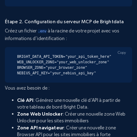
Étape 2. Configuration du serveur MCP de Brightdata
Créez un fichier
à la racine de votre projet avec vos
.env
informations d’identification :
Copy
BRIGHT_DATA_API_TOKEN="your_api_token_here"

WEB_UNLOCKER_ZONE="your_web_unlocker_zone"

BROWSER_ZONE="your_browser_zone"

NEBIUS_API_KEY="your_nebius_api_key"
Vous avez besoin de :
Clé API
: Générez une nouvelle clé d’API à partir de
votre tableau de bord Bright Data.
Zone Web Unlocker
: Créer une nouvelle zone Web
Unlocker pour les sites immobiliers
Zone API navigateur
: Créer une nouvelle zone
Browser API pour les sites immobiliers à forte