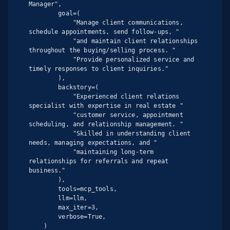
Manager",

        goal=(

            "Manage client communications, 
schedule appointments, send follow-ups, "

            "and maintain client relationships 
throughout the buying/selling process. "

            "Provide personalized service and 
timely responses to client inquiries."

        ),

        backstory=(

            "Experienced client relations 
specialist with expertise in real estate "

            "customer service, appointment 
scheduling, and relationship management. "

            "Skilled in understanding client 
needs, managing expectations, and "

            "maintaining long-term 
relationships for referrals and repeat 
business."

        ),

        tools=mcp_tools,

        llm=llm,

        max_iter=3,

        verbose=True,

    )
