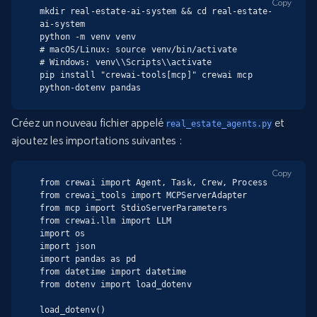
Copy
mkdir real-estate-ai-system && cd real-estate-
ai-system

python -m venv venv

# macOS/Linux: source venv/bin/activate

# Windows: venv\\Scripts\\activate

pip install "crewai-tools[mcp]" crewai mcp 
python-dotenv pandas
Créez un nouveau fichier appelé
et
real_estate_agents.py
ajoutez les importations suivantes :
Copy
from crewai import Agent, Task, Crew, Process

from crewai_tools import MCPServerAdapter

from mcp import StdioServerParameters

from crewai.llm import LLM

import os

import json

import pandas as pd

from datetime import datetime

from dotenv import load_dotenv

load_dotenv()