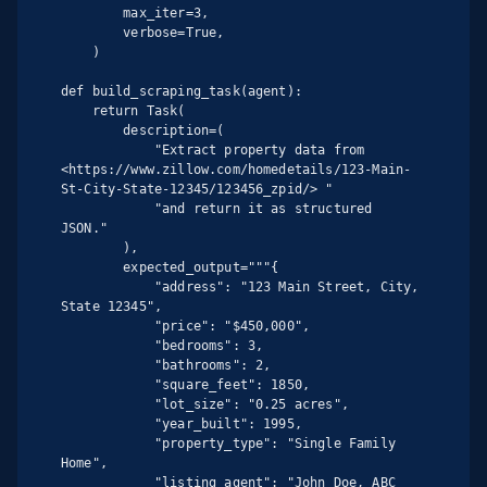
        max_iter=3,

        verbose=True,

    )

def build_scraping_task(agent):

    return Task(

        description=(

            "Extract property data from 
<https://www.zillow.com/homedetails/123-Main-
St-City-State-12345/123456_zpid/> "

            "and return it as structured 
JSON."

        ),

        expected_output="""{

            "address": "123 Main Street, City, 
State 12345",

            "price": "$450,000",

            "bedrooms": 3,

            "bathrooms": 2,

            "square_feet": 1850,

            "lot_size": "0.25 acres",

            "year_built": 1995,

            "property_type": "Single Family 
Home",

            "listing_agent": "John Doe, ABC 