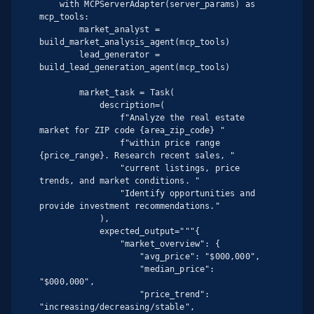
    with MCPServerAdapter(server_params) as 
mcp_tools:

        market_analyst = 
build_market_analysis_agent(mcp_tools)

        lead_generator = 
build_lead_generation_agent(mcp_tools)

        market_task = Task(

            description=(

                f"Analyze the real estate 
market for ZIP code {area_zip_code} "

                f"within price range 
{price_range}. Research recent sales, "

                "current listings, price 
trends, and market conditions. "

                "Identify opportunities and 
provide investment recommendations."

            ),

            expected_output="""{

                "market_overview": {

                    "avg_price": "$000,000",

                    "median_price": 
"$000,000",

                    "price_trend": 
"increasing/decreasing/stable",
