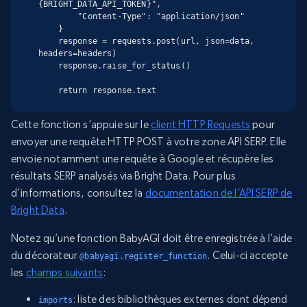
{BRIGHT_DATA_API_TOKEN}",

        "Content-Type": "application/json"

    }

    response = requests.post(url, json=data, 
headers=headers)

    response.raise_for_status()

    return response.text
Cette fonction s’appuie sur le
client HTTP Requests
pour
envoyer une requête HTTP POST à votre zone API SERP. Elle
envoie notamment une requête à Google et récupère les
résultats SERP analysés via Bright Data. Pour plus
d’informations, consultez la
documentation de l’API SERP de
Bright Data
.
Notez qu’une fonction BabyAGI doit être enregistrée à l’aide
du décorateur
. Celui-ci accepte
@babyagi.register_function
les
champs suivants
:
: liste des bibliothèques externes dont dépend
imports