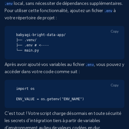
local, sans nécessiter de dépendances supplémentaires.
.env
Pour utiliser cette fonctionnalité, ajoutez un fichier
à
.env
votre répertoire de projet :
Copy
babyagi-bright-data-app/

├── .venv/

├── .env # <----

└── main.py
Après avoir ajouté vos variables au fichier
, vous pouvez y
.env
accéder dans votre code comme suit :
Copy
import os

ENV_VALUE = os.getenv("ENV_NAME")
C’est tout ! Votre script charge désormais en toute sécurité
les secrets d’intégration tiers à partir de variables
d’environnement au lieu de valeurs codées en dur.