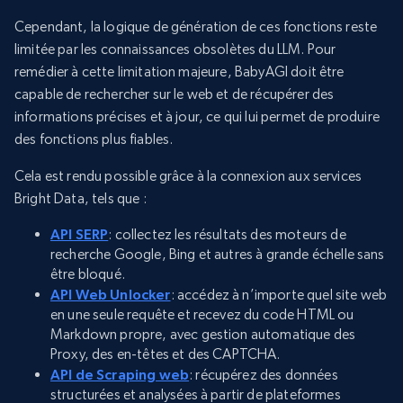
Cependant, la logique de génération de ces fonctions reste
limitée par les connaissances obsolètes du LLM. Pour
remédier à cette limitation majeure, BabyAGI doit être
capable de rechercher sur le web et de récupérer des
informations précises et à jour, ce qui lui permet de produire
des fonctions plus fiables.
Cela est rendu possible grâce à la connexion aux services
Bright Data, tels que :
API SERP
: collectez les résultats des moteurs de
recherche Google, Bing et autres à grande échelle sans
être bloqué.
API Web Unlocker
: accédez à n’importe quel site web
en une seule requête et recevez du code HTML ou
Markdown propre, avec gestion automatique des
Proxy, des en-têtes et des CAPTCHA.
API de Scraping web
: récupérez des données
structurées et analysées à partir de plateformes