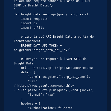
le Web une requête donnée à l'aide de l'API 
SERP de Bright Data."}

)

def bright_data_serp_api(query: str) -> str:

    import requests

    import os

    import urllib

    # Lire la clé API Bright Data à partir de 
l'environnement

    BRIGHT_DATA_API_TOKEN = 
os.getenv("bright_data_api_key")

    # Envoyer une requête à l'API SERP de 
Bright Data

    url = "https://api.brightdata.com/request"

    data = {

        "zone": os.getenv("serp_api_zone"),

        "url": 
f"https://www.google.com/search?q=
{urllib.parse.quote_plus(query)}&brd_json=1",

        "format": "raw"

    }

    headers = {

        "Authorization": f"Bearer 