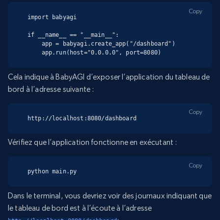
Copy
import babyagi

if __name__ == "__main__":

    app = babyagi.create_app("/dashboard")

    app.run(host="0.0.0.0", port=8080)
Cela indique à BabyAGI d’exposer l’application du tableau de
bord à l’adresse suivante :
Copy
http://localhost:8080/dashboard
Vérifiez que l’application fonctionne en exécutant :
Copy
python main.py
Dans le terminal, vous devriez voir des journaux indiquant que
le tableau de bord est à l’écoute à l’adresse