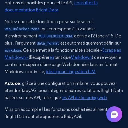
options disponibles pour cette API,
consultez la
documentation Bright Data
.
Notez que cette fonction repose sur le secret
, qui correspond à la variable
web_unlocker_zone
d’environnement
définie à l’étape n° 5. De
WEB_UNLOCKER_ZONE
plus, l’argument
est automatiquement défini sur
data_format
. Cela permet à la fonctionnalité spéciale «
Scrape as
markdown
Markdown »
(Récupérer
en
tant que
Markdown
) de renvoyer le
contenu récupéré d’une page Web donnée dans un format
Markdown optimisé,
idéal pour l’ingestion LLM
.
Astuce
: grâce à une configuration similaire, vous pouvez
étendre BabyAGI pour intégrer d’autres solutions Bright Data
basées sur des API, telles que
les API de Scraping web
.
Mission accomplie ! Les fonctions souhaitées alimentées par
Bright Data ont été ajoutées à BabyAGI.