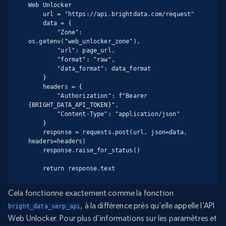
Web Unlocker

    url = "https://api.brightdata.com/request"

    data = {

        "Zone": 
os.getenv("web_unlocker_zone"),

        "url": page_url,

        "format": "raw",

        "data_format": data_format

    }

    headers = {

        "Authorization": f"Bearer 
{BRIGHT_DATA_API_TOKEN}",

        "Content-Type": "application/json"

    }

    response = requests.post(url, json=data, 
headers=headers)

    response.raise_for_status()

    return response.text
Cela fonctionne exactement comme la fonction
, à la différence près qu’elle appelle l’API
bright_data_serp_api
Web Unlocker. Pour plus d’informations sur les paramètres et