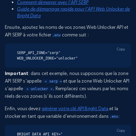
Comment démarrer avec l’API SERP
Guide de démarrage rapide pour l’API Web Unlocker de
Bright Data
Ensuite, ajoutez les noms de vos zones Web Unlocker API et
API SERP à votre fichier
comme suit :
.env
Copy
SERP_API_ZONE="serp"

WEB_UNLOCKER_ZONE="unlocker"
Important
: dans cet exemple, nous supposons que la zone
API SERP s’appelle
et que la zone Web Unlocker API
 « serp »
s’appelle
Remplacez ces valeurs par les noms
 « unlocker ».
réels de vos zones (s’ils sont différents).
Enfin, vous devez
générer votre clé API Bright Data
et la
stocker en tant que variable d’environnement dans
:
.env
Copy
BRIGHT_DATA_API_KEY="