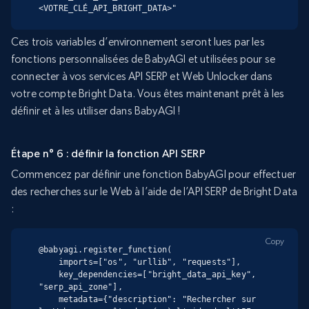
<VOTRE_CLÉ_API_BRIGHT_DATA>"
Ces trois variables d’environnement seront lues par les
fonctions personnalisées de BabyAGI et utilisées pour se
connecter à vos services API SERP et Web Unlocker dans
votre compte Bright Data. Vous êtes maintenant prêt à les
définir et à les utiliser dans BabyAGI !
Étape n° 6 : définir la fonction API SERP
Commencez par définir une fonction BabyAGI pour effectuer
des recherches sur le Web à l’aide de l’API SERP de Bright Data
:
Copy
@babyagi.register_function(

    imports=["os", "urllib", "requests"],

    key_dependencies=["bright_data_api_key", 
"serp_api_zone"],

    metadata={"description": "Rechercher sur 