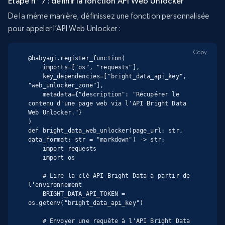
Étape n° 7 : définir la fonction API Web Unlocker
De la même manière, définissez une fonction personnalisée
pour appeler l’API Web Unlocker :
Copy
@babyagi.register_function(

    imports=["os", "requests"],

    key_dependencies=["bright_data_api_key", 
"web_unlocker_zone"],

    metadata={"description": "Récupérer le 
contenu d'une page web via l'API Bright Data 
Web Unlocker."}

)

def bright_data_web_unlocker(page_url: str, 
data_format: str = "markdown") -> str:

    import requests

    import os

    # Lire la clé API Bright Data à partir de 
l'environnement

    BRIGHT_DATA_API_TOKEN = 
os.getenv("bright_data_api_key")

    # Envoyer une requête à l'API Bright Data 