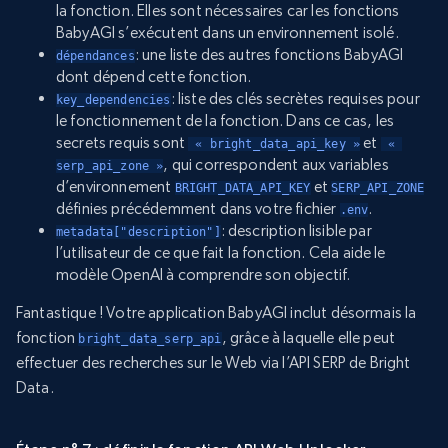
la fonction. Elles sont nécessaires car les fonctions
BabyAGI s’exécutent dans un environnement isolé.
: une liste des autres fonctions BabyAGI
dépendances
dont dépend cette fonction.
: liste des clés secrètes requises pour
key_dependencies
le fonctionnement de la fonction. Dans ce cas, les
secrets requis sont
et
 « bright_data_api_key »
 « 
, qui correspondent aux variables
serp_api_zone »
d’environnement
et
BRIGHT_DATA_API_KEY
SERP_API_ZONE
définies précédemment dans votre fichier
.
.env
: description lisible par
metadata["description"]
l’utilisateur de ce que fait la fonction. Cela aide le
modèle OpenAI à comprendre son objectif.
Fantastique ! Votre application BabyAGI inclut désormais la
fonction
, grâce à laquelle elle peut
bright_data_serp_api
effectuer des recherches sur le Web via l’API SERP de Bright
Data.