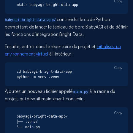
Copy
mkdir babyagi-bright-data-app
contiendra le code Python
babyagi-bright-data-app/
permettant de lancer le tableau de bord BabyAGI et de définir
les fonctions d’intégration Bright Data.
Ensuite, entrez dans le répertoire du projet et
initialisez un
environnement virtuel
à l’intérieur :
Copy
cd babyagi-bright-data-app

python -m venv .venv
Ajoutez un nouveau fichier appelé
à la racine du
main.py
projet, qui devrait maintenant contenir :
Copy
babyagi-bright-data-app/

├── .venv/

└── main.py