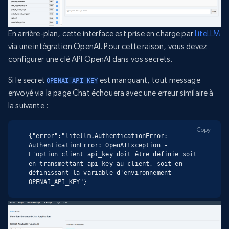
En arrière-plan, cette interface est prise en charge par
LiteLLM
via une intégration OpenAI. Pour cette raison, vous devez
configurer une clé API OpenAI dans vos secrets.
Si le secret
est manquant, tout message
OPENAI_API_KEY
envoyé via la page Chat échouera avec une erreur similaire à
la suivante :
Copy
{"error":"litellm.AuthenticationError: 
AuthenticationError: OpenAIException - 
L'option client api_key doit être définie soit 
en transmettant api_key au client, soit en 
définissant la variable d'environnement 
OPENAI_API_KEY"}