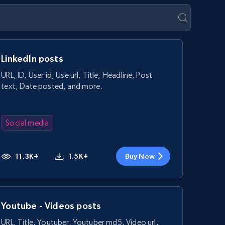
LinkedIn posts
URL, ID, User id, Use url, Title, Headline, Post
text, Date posted, and more.
Social media
11.3K+
1.5K+
Buy Now
Youtube - Videos posts
URL, Title, Youtuber, Youtuber md5, Video url,