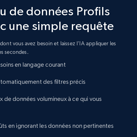
jeu de données Profils
4.5K+
508+
Buy Now
ec une simple requête
X (formerly Twitter) - Profiles
ont vous avez besoin et laissez l’IA appliquer les
X id, URL, ID, Profile name, Biography, Is verified,
ues secondes.
Profile image link, External link, and more.
soins en langage courant
Social media
utomatiquement des filtres précis
3.5K+
224+
Buy Now
ux de données volumineux à ce qui vous
ûts en ignorant les données non pertinentes
Facebook - Posts by group URL
URL, Post id, User url, User username raw,