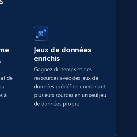
s
1.8K+
220+
Buy Now
Facebook - Pages and Profiles
ID, URL, Page name, Username, Entity type,
ume
Jeux de données
Summary text, Primary category, Work, and
more.
enrichis
s
Gagnez du temps et des
Social media
hat de
ressources avec des jeux de
ou
données prédéfinis combinant
1.3K+
127+
Buy Now
s à
plusieurs sources en un seul jeu
de données propre
Facebook Events
Event id, URL, Main image, Event date, Title,