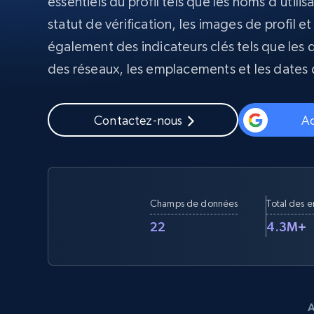
essentiels du profil tels que les noms d’utilis
statut de vérification, les images de profil et
Proxys
Commence 
résidentiels
partir de
également des indicateurs clés tels que les da
INFRASTRUCTURE PROXY
$5
$2.5/G
50% OFF
des réseaux, les emplacements et les dates 
Commence 
Proxys résidentiels
50% OFF
Proxys de ISP
partir de
400M+ adresses IP mondiales prove
$1.3/IP
d’appareils pair réels
Contactez-nous
Ac
Proxys de datacenter
Proxys fiables et à haut débit pour un
extraction de données efficace
Champs de données
Total des 
22
4.3M+