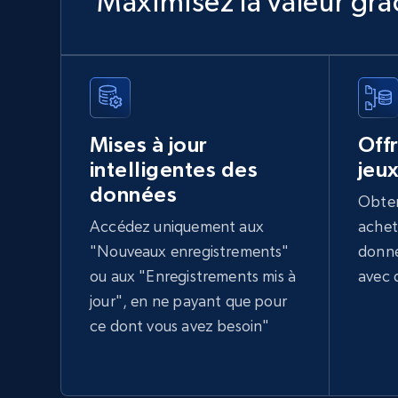
Maximisez la valeur gr
2.1K+
170+
Buy Now
Reddit - Comments
URL, Comment id, User posted, Comment, Date
Mises à jour
Off
posted, Post url, Post id, Community name, and
more.
intelligentes des
jeu
données
Obten
Social media
Accédez uniquement aux
achet
"Nouveaux enregistrements"
donné
1.6K+
131+
Buy Now
ou aux "Enregistrements mis à
avec 
jour", en ne payant que pour
ce dont vous avez besoin"
Youtube - Comments
Comment id, Comment text, Likes, Replies,