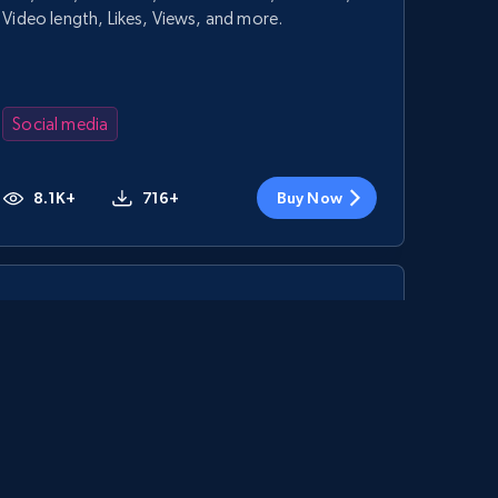
Video length, Likes, Views, and more.
Social media
8.1K+
716+
Buy Now
YouTube - Channels
URL, Handle, Handle md5, Banner img, Profile
image, Name, Subscribers, Description, and
more.
Social media