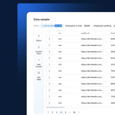
6.7K+
906+
Buy Now
Reddit- Posts
Post id, URL, User posted, Title, Description,
Num comments, Date posted, Community
name, and more.
Social media
4.5K+
432+
Buy Now
Instagram - Comments
URL, Comment user, Comment user url,