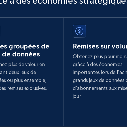
âce à des économies stratégique
2K+
235+
Buy Now
Facebook - Profiles
URL, Name, ID, Profile photo, Cover photo,
res groupées de
Remises sur vol
Work, College, High school, and more.
x de données
Obtenez plus pour moin
ez plus de valeur en
grâce à des économies
Social media
ant deux jeux de
importantes lors de l'ac
es ou plus ensemble,
grands jeux de données 
1.5K+
127+
Buy Now
des remises exclusives.
d'abonnements aux mise
jour
Pinterest - Posts
URL, Post id, Title, Content, Date posted, User