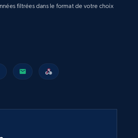
nnées filtrées dans le format de votre choix
Content, Date posted, Hashtags, Num
comments, and more.
Social media
2.2K+
184+
Buy Now
TikTok - Comments
URL, Post url, Post id, Post date created, Date
created, Comment text, Num likes, Num replies,
and more.
Social media