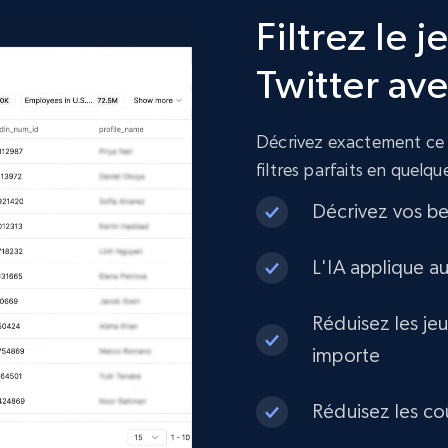
Filtrez le 
6.6K+
629+
Buy Now
Twitter av
Instagram - Reels
Décrivez exactement ce d
URL, User posted, Description, Hashtags, Num
filtres parfaits en quelq
comments, Date posted, Likes, Views, and more.
Décrivez vos be
Social media
L'IA applique a
3.7K+
436+
Buy Now
Réduisez les je
importe
Réduisez les co
Facebook - Comments
URL, Post id, Post url, Comment id, User name,