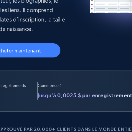
ateur, les biographies, le
collected
 les liens. Il comprend
Commence à
Proxys de
à
partir de
datacenter
tes d’inscription, la taille
$0.9/IP
B
de naissance.
à
Proxys de ISP
nant
Plus de 700 000 proxys résidentiels
statiques entièrement conformes
heter maintenant
e
enregistrements
Commence à
Jusqu'à 0,0025 $ par enregistremen
APPROUVÉ PAR 20,000+ CLIENTS DANS LE MONDE ENTIE