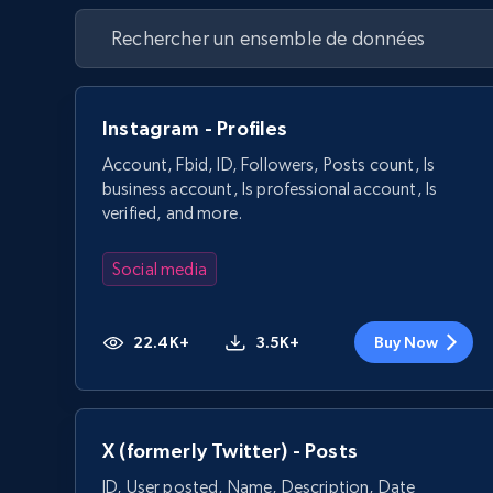
Instagram - Profiles
Account, Fbid, ID, Followers, Posts count, Is
business account, Is professional account, Is
verified, and more.
Social media
22.4K+
3.5K+
Buy Now
X (formerly Twitter) - Posts
ID, User posted, Name, Description, Date