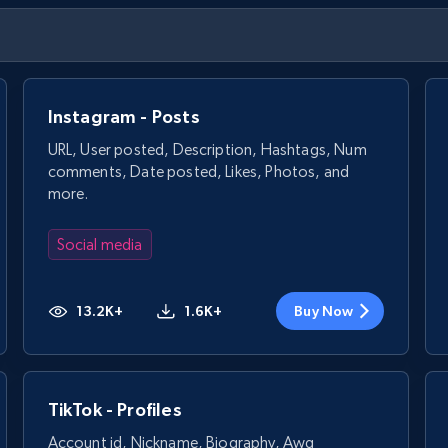
Instagram - Posts
URL, User posted, Description, Hashtags, Num
comments, Date posted, Likes, Photos, and
more.
Social media
13.2K+
1.6K+
Buy Now
TikTok - Profiles
Account id, Nickname, Biography, Awg