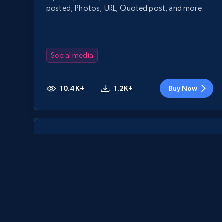
posted, Photos, URL, Quoted post, and more.
Social media
10.4K+
1.2K+
Buy Now
TikTok - Posts
URL, Post id, Description, Create time, Digg
count, Share count, Collect count, Comment
count, and more.
Social media