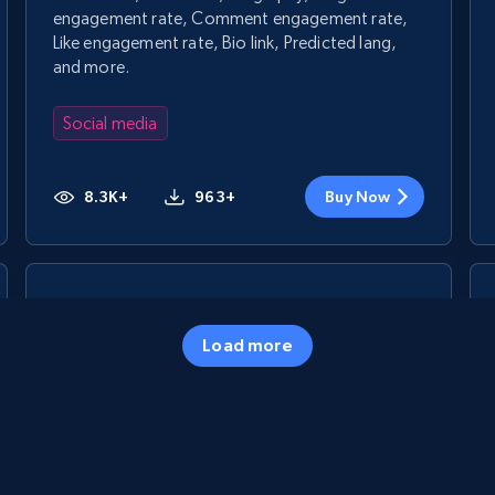
engagement rate, Comment engagement rate,
Like engagement rate, Bio link, Predicted lang,
and more.
Social media
8.3K+
963+
Buy Now
Facebook - Pages Posts by Profile URL
URL, Post id, User url, User username raw,
Load more
Content, Date posted, Hashtags, Num
comments, and more.
Social media