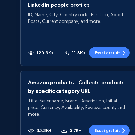
LinkedIn people profiles
ID, Name, City, Country code, Position, About,
Posts, Current company, and more.
120.3K+
11.3K+
Essai gratuit
Amazon products - Collects products
by specific category URL
Title, Seller name, Brand, Description, Initial
price, Currency, Availability, Reviews count, and
more.
35.3K+
5.7K+
Essai gratuit