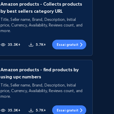
Amazon products - Collects products
by best sellers category URL
Title, Seller name, Brand, Description, Initial
price, Currency, Availability, Reviews count, and
more.
35.3K+
5.7K+
Essai gratuit
Amazon products - find products by
using upc numbers
Title, Seller name, Brand, Description, Initial
price, Currency, Availability, Reviews count, and
more.
35.3K+
5.7K+
Essai gratuit