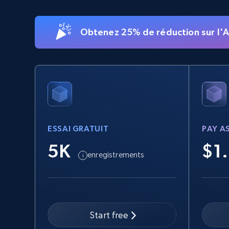
15.6K+
1.6K+
Essai gratuit
Obtenez 25% de réduction sur l'AP
Linkedin job listings information -
Discover new jobs by keyword
URL, Job posting id, Job title, Company name,
Company id, Job location, Job summary, Job
seniority level, and more.
ESSAI GRATUIT
PAY A
5K
$1
15.3K+
2.2K+
Essai gratuit
enregistrements
Google Maps full information -
discover records by location search
Start free