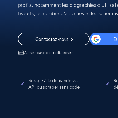
Navigateurs de scraping évolués av
profils, notamment les biographies d’utilisate
déblocage et hébergement intégrés
tweets, le nombre d’abonnés et les schém
INFRASTRUCTURE PROXY
Proxys
Commence 
résidentiels
partir de
INFRASTRUCTURE PROXY
$5
$2.5/G
Contactez-nous
Es
50% OFF
Commence 
Proxys résidentiels
50% OFF
Proxys de ISP
partir de
Aucune carte de crédit requise
400M+ adresses IP mondiales prove
$1.3/IP
d’appareils pair réels
Proxys de datacenter
Proxys fiables et à haut débit pour un
extraction de données efficace
Scrape à la demande via
R
API ou scraper sans code
dé