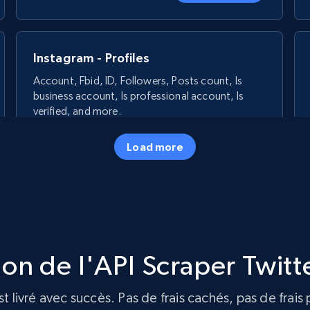
Instagram - Profiles
Account, Fbid, ID, Followers, Posts count, Is
business account, Is professional account, Is
verified, and more.
Load more
22.3K+
3.5K+
Essai gratuit
Crunchbase companies information -
Searching data by keyword
tion de l'API Scraper Twitte
Name, URL, ID, Cb rank, Region, About,
Industries, Operating status, and more.
 livré avec succès. Pas de frais cachés, pas de frais 