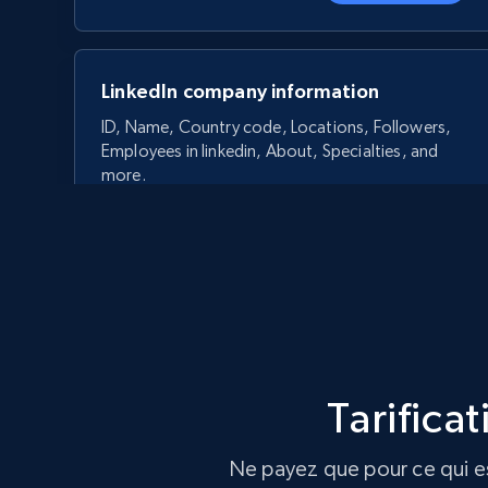
LinkedIn company information
ID, Name, Country code, Locations, Followers,
Employees in linkedin, About, Specialties, and
more.
33.5K+
3.5K+
Essai gratuit
Crunchbase companies information
Tarifica
Name, URL, ID, Cb rank, Region, About,
Industries, Operating status, and more.
Ne payez que pour ce qui est