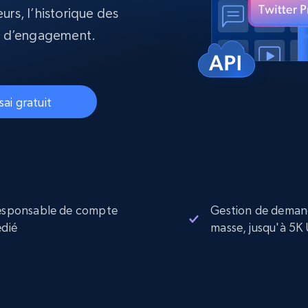
ec
LinkedIn
commerce électronique
urs, l’historique des
Réseaux sociaux
Immobilier
Vidéos
Data Firehose
as d’engagement.
Real-time web data, delivered as it’s
collected
Commence à
Proxys de
à
partir de
datacenter
$0.9/IP
B
sai gratuit
à
Proxys de ISP
nant
Plus de 700 000 proxys résidentiels
statiques entièrement conformes
e
esponsable de compte
Gestion de deman
dié
masse, jusqu'à 5K