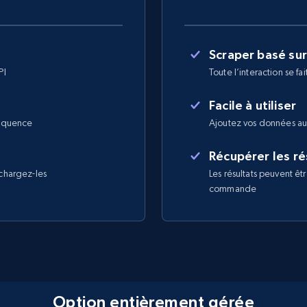
Scraper basé su
PI
Toute l’interaction se 
Facile à utiliser
réquence
Ajoutez vos données au
Récupérer les r
échargez-les
Les résultats peuvent ê
commande
Option entièrement gérée