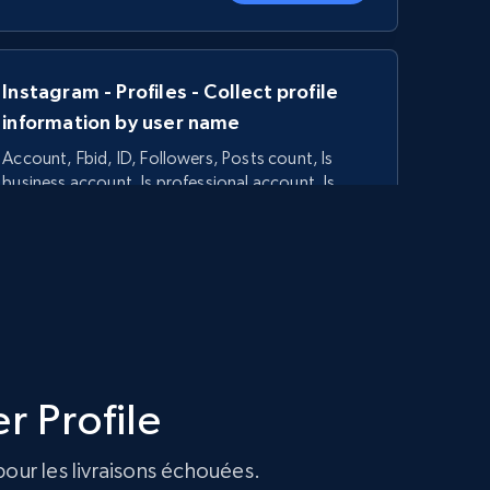
Instagram - Profiles - Collect profile
information by user name
Account, Fbid, ID, Followers, Posts count, Is
business account, Is professional account, Is
verified, and more.
22.3K+
3.5K+
Essai gratuit
Linkedin job listings information
r Profile
URL, Job posting id, Job title, Company name,
Company id, Job location, Job summary, Job
seniority level, and more.
pour les livraisons échouées.