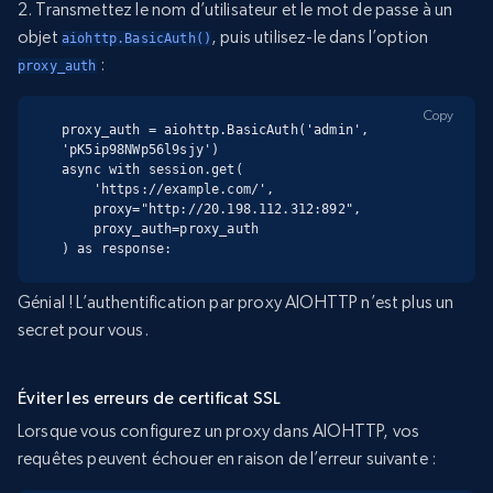
2. Transmettez le nom d’utilisateur et le mot de passe à un
objet
, puis utilisez-le dans l’option
aiohttp.BasicAuth()
:
proxy_auth
Copy
proxy_auth = aiohttp.BasicAuth('admin', 
'pK5ip98NWp56l9sjy')

async with session.get(

    'https://example.com/',

    proxy="http://20.198.112.312:892",

    proxy_auth=proxy_auth

) as response:
Génial ! L’authentification par proxy AIOHTTP n’est plus un
secret pour vous.
Éviter les erreurs de certificat SSL
Lorsque vous configurez un proxy dans AIOHTTP, vos
requêtes peuvent échouer en raison de l’erreur suivante :