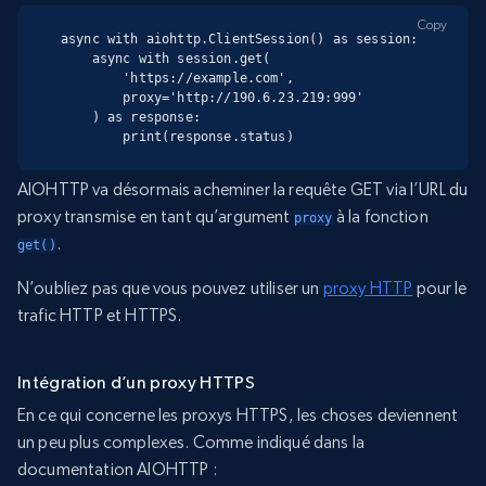
Copy
async with aiohttp.ClientSession() as session:

    async with session.get(

        'https://example.com',

        proxy='http://190.6.23.219:999'

    ) as response:

        print(response.status)
AIOHTTP va désormais acheminer la requête GET via l’URL du
proxy transmise en tant qu’argument
à la fonction
proxy
.
get()
N’oubliez pas que vous pouvez utiliser un
proxy HTTP
pour le
trafic HTTP et HTTPS.
Intégration d’un proxy HTTPS
En ce qui concerne les proxys HTTPS, les choses deviennent
un peu plus complexes. Comme indiqué dans la
documentation AIOHTTP :