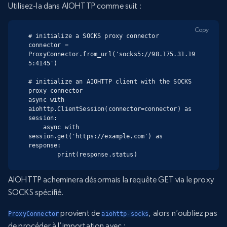
Utilisez-la dans AIOHTTP comme suit :
Copy
# initialize a SOCKS proxy connector

connector = 
ProxyConnector.from_url('socks5://98.175.31.19
5:4145')

# initialize an AIOHTTP client with the SOCKS 
proxy connector

async with 
aiohttp.ClientSession(connector=connector) as 
session:

    async with 
session.get('https://example.com') as 
response:

        print(response.status)
AIOHTTP acheminera désormais la requête GET via le proxy
SOCKS spécifié.
provient de
, alors n’oubliez pas
ProxyConnector
aiohttp-socks
de procéder à l’importation avec :