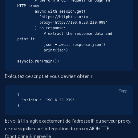
        # perform a GET request through an 
HTTP proxy

        async with session.get(

          'https://httpbin.io/ip',

          proxy='http://190.6.23.219:999'

        ) as response:

            # extract the response data and 
print it

            json = await response.json()

            print(json)

asyncio.run(main())
Exécutez ce script et vous devriez obtenir :
Copy
{

  'origin': '190.6.23.219'

}
Et voilà ! Il s’agit exactement de l’adresse IP du serveur proxy,
ce qui signifie que l’intégration du proxy AIOHTTP
fonctionne à merveille.