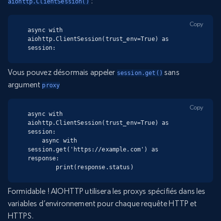
:
aiohttp.ClientSession()
Copy
async with 
aiohttp.ClientSession(trust_env=True) as 
session:
Vous pouvez désormais appeler
sans
session.get()
argument
proxy
Copy
async with 
aiohttp.ClientSession(trust_env=True) as 
session:

    async with 
session.get('https://example.com') as 
response:

        print(response.status)
Formidable ! AIOHTTP utilisera les proxys spécifiés dans les
variables d’environnement pour chaque requête HTTP et
HTTPS.