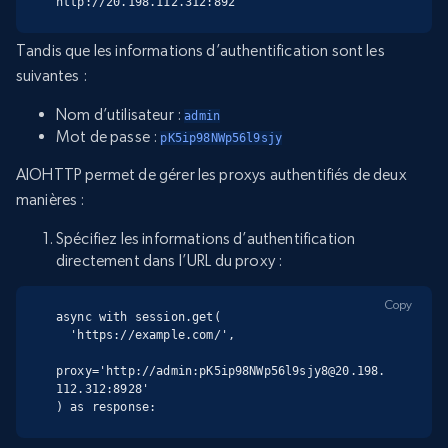
http://20.198.112.312:892
Tandis que les informations d’authentification sont les
suivantes :
Nom d’utilisateur :
admin
Mot de passe :
pK5ip98NWp56l9sjy
AIOHTTP permet de gérer les proxys authentifiés de deux
manières :
Spécifiez les informations d’authentification
directement dans l’URL du proxy :
Copy
async with session.get(

  'https://example.com/',

proxy='http://admin:pK5ip98NWp56l9sjy8@20.198.
112.312:8928'

) as response: