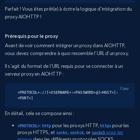
Parfait ! Vous êtes prêt(e) à écrire la logique d’intégration du
proxy AIOHTTP !
Prérequis pour le proxy
Avant de voir comment intégrer un proxy dans AIOHTTP,
vous devez comprendre à quoi ressemble l’URL d’un proxy.
Il s’agit du format de l’URL requis pour se connecter à un
serveur proxy en AIOHTTP :
Copy
<PROTOCOL>://[<USERNAME>:<PASSWORD>@]<HOST>[:
<PORT>]
En détail, cela se compose ainsi :
:
pour les proxys HTTP,
pour les
<PROTOCOL>
http
https
proxys HTTPS, et
,
, or
pour les
socks
socks4
socks5
proxys
dans les différents protocoles SOCKS.