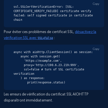
Copy
ssl.SSLCertVerificationError: [SSL: 
CERTIFICATE_VERIFY_FAILED] certificate verify 
failed: self signed certificate in certificate 
chain
Pour éviter ces problèmes de certificat SSL,
désactivez la
vérification SSL avec
:
SSL=False
Copy
async with aiohttp.ClientSession() as session:

    async with session.get(

      'https://example.com',

      proxy='http://190.6.23.219:999',

      ssl=False # turn of SSL certificate 
verification

    ) as response:

        print(response.status)
Les erreurs de vérification du certificat SSL AIOHTTP
disparaîtront immédiatement.