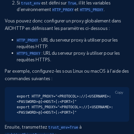
Si
est défini sur
, il lit les variables
trust_env
True
d’environnement
et
.
HTTP_PROXY
HTTPS_PROXY
Vous pouvez donc configurer un proxy globalement dans
AIOHTTP en définissant les paramètres ci-dessous :
: URL du serveur proxy à utiliser pour les
HTTP_PROXY
requêtes HTTP.
: URL du serveur proxy à utiliser pour les
HTTPS_PROXY
requêtes HTTPS.
Par exemple, configurez-les sous Linux ou macOS à l’aide des
commandes suivantes :
Copy
export HTTP_PROXY="<PROTOCOL>://[<USERNAME>:
<PASSWORD>@]<HOST>[:<PORT>]"

export HTTPS_PROXY="<PROTOCOL>://[<USERNAME>:
<PASSWORD>@]<HOST>[:<PORT>]"
Ensuite, transmettez
à
trust_env=True