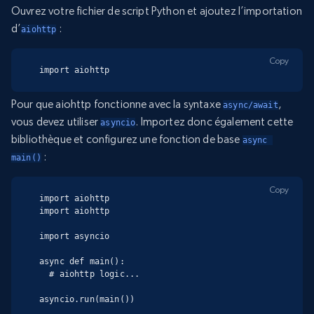
Ouvrez votre fichier de script Python et ajoutez l’importation
d’
:
aiohttp
Copy
import aiohttp
Pour que aiohttp fonctionne avec la syntaxe
,
async/await
vous devez utiliser
. Importez donc également cette
asyncio
bibliothèque et configurez une fonction de base
async 
:
main()
Copy
import aiohttp

import aiohttp

import asyncio

async def main():

  # aiohttp logic...

asyncio.run(main())