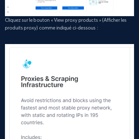
Cliquez sur le bouton « View proxy products » (Afficher les
produits proxy) comme indiqué ci-dessous :