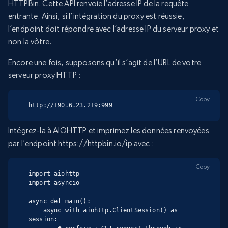
HTTPBin. Cette API renvoie l’adresse IP de la requête
entrante. Ainsi, si l’intégration du proxy est réussie,
l’endpoint doit répondre avec l’adresse IP du serveur proxy et
non la vôtre.
Encore une fois, supposons qu’il s’agit de l’URL de votre
serveur proxy HTTP :
Copy
http://190.6.23.219:999
Intégrez-la à AIOHTTP et imprimez les données renvoyées
par l’endpoint https://httpbin.io/ip avec :
Copy
import aiohttp

import asyncio

async def main():

    async with aiohttp.ClientSession() as 
session:
