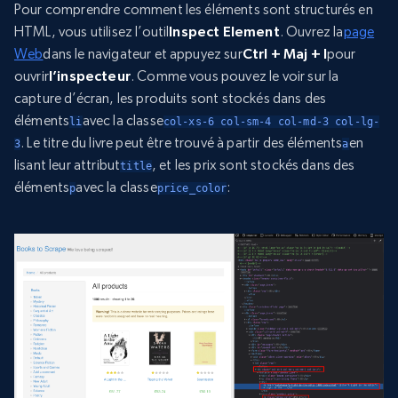
Pour comprendre comment les éléments sont structurés en
HTML, vous utilisez l’outil
Inspect Element
. Ouvrez la
page
Web
dans le navigateur et appuyez sur
Ctrl + Maj + I
pour
ouvrir
l’inspecteur
. Comme vous pouvez le voir sur la
capture d’écran, les produits sont stockés dans des
éléments
avec la classe
li
col-xs-6 col-sm-4 col-md-3 col-lg-
. Le titre du livre peut être trouvé à partir des éléments
en
3
a
lisant leur attribut
, et les prix sont stockés dans des
title
éléments
avec la classe
:
p
price_color