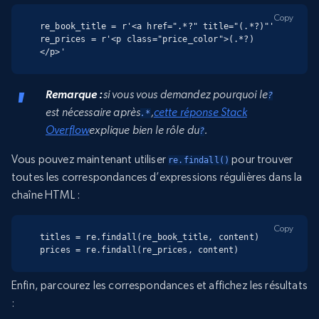
Copy
re_book_title = r'<a href=".*?" title="(.*?)"'

re_prices = r'<p class="price_color">(.*?)
</p>'
Remarque :
si vous vous demandez pourquoi le
?
est nécessaire après
,
cette réponse Stack
.*
Overflow
explique bien le rôle du
.
?
Vous pouvez maintenant utiliser
pour trouver
re.findall()
toutes les correspondances d’expressions régulières dans la
chaîne HTML :
Copy
titles = re.findall(re_book_title, content)

prices = re.findall(re_prices, content)
Enfin, parcourez les correspondances et affichez les résultats
: