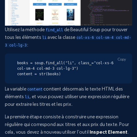
Utilisez la méthode
de Beautiful Soup pour trouver
find_all
tous les éléments
avec la classe
li
col-xs-6 col-sm-4 col-md-
:
3 col-lg-3
Copy
books = soup.find_all("li", class_="col-xs-6 
col-sm-4 col-md-3 col-lg-3")

content = str(books)
La variable
contient désormais le texte HTML des
content
éléments
, et vous pouvez utiliser une expression régulière
li
pour extraire les titres et les prix.
La première étape consiste à construire une expression
régulière qui correspond aux titres et aux prix du texte. Pour
cela, vous devez à nouveau utiliser l’outil
Inspect Element
.