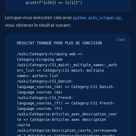
    print(f"{i[0]} => {i[1]}")
Lorsque vous exécutez cela avec
,
python wiki_scraper.py
vous obtenez le résultat suivant :
Copy
RÉSULTAT TRONQUÉ POUR PLUS DE CONCISION

/wiki/Category:Scraping web => 
Category:Scraping web

/wiki/Category:CS1_maint:_multiple_names:_auth
ors_list => Category:CS1 maint: multiple 
names: authors list

/wiki/Category:CS1_Danish-
language_sources_(da) => Category:CS1 Danish-
language sources (da)

/wiki/Category:CS1_French-
language_sources_(fr) => Category:CS1 French-
language sources (fr)

/wiki/Catégorie:Articles_avec_description_cour
te => Catégorie:Articles avec description 
courte

/wiki/Catégorie:Description_courte_corresponda