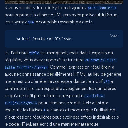
Si vous modifiez le code Python et ajoutez
print(content)
pour imprimer la chaîne HTML renvoyée par Beautiful Soup,
vous verrez
le coupable ressemble à ceci :
que
Copy
<a href="#cite_ref-9">^</a>
Ici, l’attribut
est manquant, mais dans l’expression
title
régulière, vous avez supposé la structure
<a href="(.*?)" 
. Comme l’expression régulière n’a
title="(.*?)">.*?</a>
aucune connaissance des éléments HTML, au lieu de générer
une erreur ou d’arrêter la correspondance, le motif
a
.*?
continué à faire correspondre aveuglément les caractères
jusqu’à ce qu’il puisse faire correspondre
 « title="
pour terminer le motif. Cela a fini par
(.*?)">.*?</a> »
engloutir les balises
suivantes et montre que l’utilisation
a
d’expressions régulières peut avoir des effets indésirables si
le code HTML est écrit d’une manière inattendue.