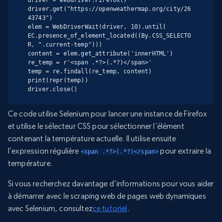
driver = webdriver.Firefox()

driver.get("https://openweathermap.org/city/26
43743")

elem = WebDriverWait(driver, 10).until( 
EC.presence_of_element_located((By.CSS_SELECTO
R, ".current-temp")))

content = elem.get_attribute('innerHTML')

re_temp = r'<span .*?>(.*?)</span>'

temp = re.findall(re_temp, content)

print(repr(temp))

driver.close()
Ce code utilise Selenium pour lancer une instance de Firefox
et utilise le sélecteur CSS pour sélectionner l’élément
contenant la température actuelle. Il utilise ensuite
l’expression régulière
pour extraire la
<span .*?>(.*?)</span>
température.
Si vous recherchez davantage d’informations pour vous aider
à démarrer avec le scraping web de pages web dynamiques
avec Selenium, consultez
ce tutoriel
.