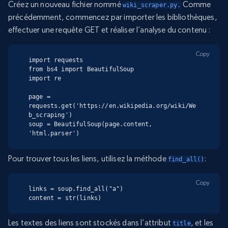
Créez un nouveau fichier nommé
Comme
wiki_scraper.py.
précédemment, commencez par importer les bibliothèques,
effectuer une requête GET et réaliser l’analyse du contenu :
Copy
import requests

from bs4 import BeautifulSoup

import re

page = 
requests.get('https://en.wikipedia.org/wiki/We
b_scraping')

soup = BeautifulSoup(page.content, 
'html.parser')
Pour trouver tous les liens, utilisez la méthode
:
find_all()
Copy
links = soup.find_all("a")

content = str(links)
Les textes des liens sont stockés dans l’attribut
, et les
title