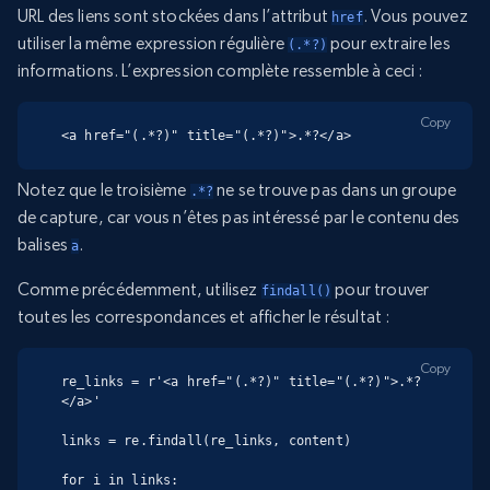
URL des liens sont stockées dans l’attribut
. Vous pouvez
href
utiliser la même expression régulière
pour extraire les
(.*?)
informations. L’expression complète ressemble à ceci :
Copy
<a href="(.*?)" title="(.*?)">.*?</a>
Notez que le troisième
ne se trouve pas dans un groupe
.*?
de capture, car vous n’êtes pas intéressé par le contenu des
balises
.
a
Comme précédemment, utilisez
pour trouver
findall()
toutes les correspondances et afficher le résultat :
Copy
re_links = r'<a href="(.*?)" title="(.*?)">.*?
</a>'

links = re.findall(re_links, content)

for i in links:
