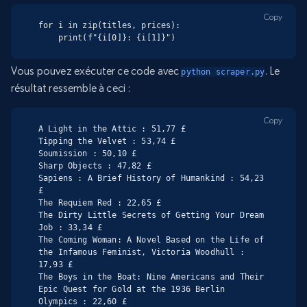
Copy
for i in zip(titles, prices):

    print(f"{i[0]}: {i[1]}")
Vous pouvez exécuter ce code avec
. Le
python scraper.py
résultat ressemble à ceci :
Copy
A Light in the Attic : 51,77 £

Tipping the Velvet : 53,74 £

Soumission : 50,10 £

Sharp Objects : 47,82 £

Sapiens : A Brief History of Humankind : 54,23 
£

The Requiem Red : 22,65 £

The Dirty Little Secrets of Getting Your Dream 
Job : 33,34 £

The Coming Woman: A Novel Based on the Life of 
the Infamous Feminist, Victoria Woodhull : 
17,93 £

The Boys in the Boat: Nine Americans and Their 
Epic Quest for Gold at the 1936 Berlin 
Olympics : 22,60 £
