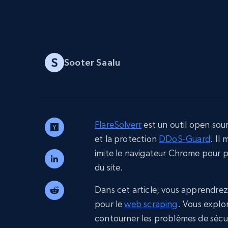
Navigateurs de scraping évolués av
déblocage et hébergement intégrés
INFRASTRUCTURE PROXY
Proxys
Commence 
Sooter Saalu
résidentiels
partir de
INFRASTRUCTURE PROXY
$5
$2.5/G
50% OFF
Commence 
Proxys résidentiels
50% OFF
Proxys de ISP
partir de
400M+ adresses IP mondiales prove
$1.3/IP
d’appareils pair réels
FlareSolverr
est un outil open sou
Proxys de datacenter
et la protection
DDoS-Guard
. Il
Proxys fiables et à haut débit pour un
extraction de données efficace
imite le navigateur Chrome pour pa
du site.
Dans cet article, vous apprendrez 
pour le
web scraping
. Vous explo
contourner les problèmes de sécur