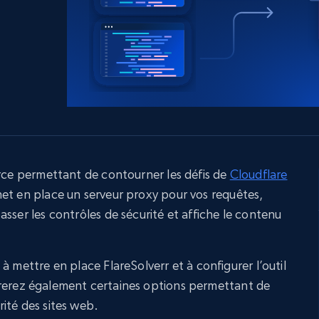
ec
LinkedIn
commerce électronique
Réseaux sociaux
Immobilier
Vidéos
Data Firehose
Real-time web data, delivered as it’s
collected
Commence à
Proxys de
à
partir de
datacenter
$0.9/IP
B
à
Proxys de ISP
nant
Plus de 700 000 proxys résidentiels
statiques entièrement conformes
rce permettant de contourner les défis de
Cloudflare
 met en place un serveur proxy pour vos requêtes,
e
sser les contrôles de sécurité et affiche le contenu
à mettre en place FlareSolverr et à configurer l’outil
rerez également certaines options permettant de
ité des sites web.