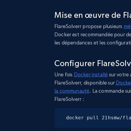
Mise en œuvre de Fl
FlareSolverr propose plusieurs
mét
Docker est recommandée pour des 
les dépendances et les configura
Configurer FlareSol
Une fois
Docker installé
sur votre 
FlareSolverr, disponible sur
Docke
la communauté
. La commande sui
FlareSolverr :
docker pull 21hsmw/fl