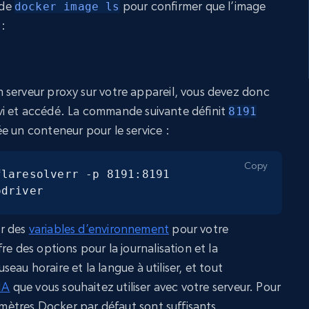
nde
pour confirmer que l’image
docker image ls
 :
 serveur proxy sur votre appareil, vous devez donc
servi et accédé. La commande suivante définit
8191
e un conteneur pour le service :
Copy
laresolverr -p 8191:8191 
odriver
r des
variables d’environnement
pour votre
re des options pour la journalisation et la
useau horaire et la langue à utiliser, et tout
HA
que vous souhaitez utiliser avec votre serveur. Pour
ramètres Docker par défaut sont suffisants.