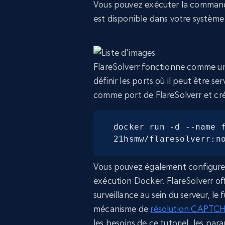
Vous pouvez exécuter la comma
est disponible dans votre système
FlareSolverr fonctionne comme un
définir les ports où il peut être 
comme port de FlareSolverr et cré
docker run -d --name f
21hsmw/flaresolverr:n
Vous pouvez également configure
exécution Docker. FlareSolverr off
surveillance au sein du serveur, le f
mécanisme de
résolution CAPTC
les besoins de ce tutoriel, les pa