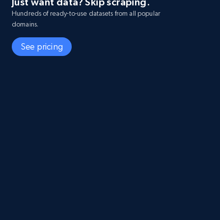
Just want data? Skip scraping.
Hundreds of ready-to-use datasets from all popular
domains.
See pricing