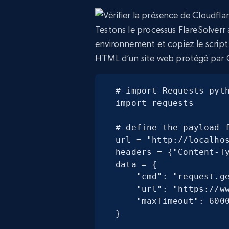
Testons le processus FlareSolverr
environnement et copiez le script
HTML d’un site web protégé par C
# import Requests pyth
import requests

# define the payload f
url = "http://localhos
headers = {"Content-Ty
data = {

    "cmd": "request.get",

    "url": "https://www.datanearme.co/",

    "maxTimeout": 60000

}
