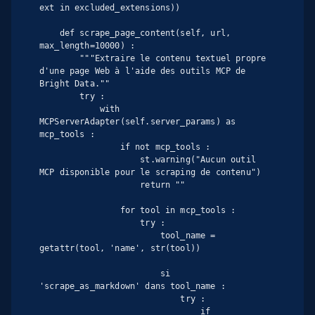
ext in excluded_extensions))

    def scrape_page_content(self, url, 
max_length=10000) :

        """Extraire le contenu textuel propre 
d'une page Web à l'aide des outils MCP de 
Bright Data.""

        try :

            with 
MCPServerAdapter(self.server_params) as 
mcp_tools :

                if not mcp_tools :

                    st.warning("Aucun outil 
MCP disponible pour le scraping de contenu")

                    return ""

                for tool in mcp_tools :

                    try :

                        tool_name = 
getattr(tool, 'name', str(tool))

                        si 
'scrape_as_markdown' dans tool_name :

                            try :

                                if 