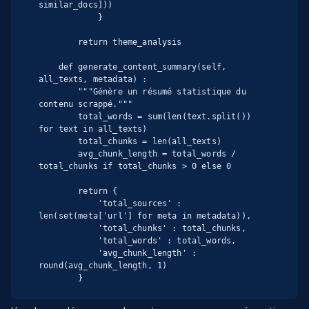
similar_docs]))

            }

        return theme_analysis

    def generate_content_summary(self, 
all_texts, metadata) :

        """Génère un résumé statistique du 
contenu scrappé."""

        total_words = sum(len(text.split()) 
for text in all_texts)

        total_chunks = len(all_texts)

        avg_chunk_length = total_words / 
total_chunks if total_chunks > 0 else 0

        return {

            'total_sources' : 
len(set(meta['url'] for meta in metadata)),

            'total_chunks' : total_chunks,

            'total_words' : total_words,

            'avg_chunk_length' : 
round(avg_chunk_length, 1)

        }