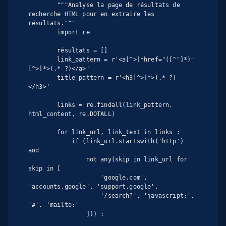
        """Analyse la page de résultats de 
recherche HTML pour en extraire les 
résultats."""

        import re

        résultats = []

        link_pattern = r'<a[^>]*href="([^"]*)"
[^>]*>(.* ?)</a>'

        title_pattern = r'<h3[^>]*>(.* ?)
</h3>'

        links = re.findall(link_pattern, 
html_content, re.DOTALL)

        for link_url, link_text in links :

            if (link_url.startswith('http') 
and

                not any(skip in link_url for 
skip in [

                    'google.com', 
'accounts.google', 'support.google',

                    '/search?', 'javascript:', 
'#', 'mailto:'

                ])) :
