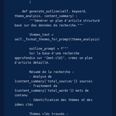
        )

    def generate_outline(self, keyword, 
theme_analysis, content_summary) :

        """Générer un plan d'article structuré 
basé sur des données de recherche."""

        themes_text = 
self._format_themes_for_prompt(theme_analysis)

        outline_prompt = f"""

        Sur la base d'une recherche 
approfondie sur "{mot-clé}", créez un plan 
d'article détaillé.

        Résumé de la recherche :

        - Analyse de 
{content_summary['total_sources']} sources

        - Traitement de 
{content_summary['total_words']} mots de 
contenu

        - Identification des thèmes et des 
idées clés

        Thèmes clés trouvés :
