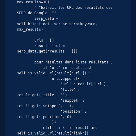
max_results=10) :

        """Extrait les URL des résultats des 
SERP de Google."""

        serp_data = 
self.bright_data.scrape_serp(keyword, 
max_results)

        urls = []

        results_list = 
serp_data.get('results', [])

        pour résultat dans liste_résultats :

            if 'url' in result and 
self.is_valid_url(result['url']) :

                urls.append({

                    'url' : result['url'],

                    'title' : 
result.get('title', ''),

                    'snippet' : 
result.get('snippet', ''),

                    'position' : 
result.get('position', 0)

                })

            elif 'link' in result and 
self.is_valid_url(result['link']) :
