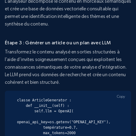
L’analyseur décompose le contenu en morceaux sémantiques
et crée une base de données vectorielle consultable qui
permet une identification intelligente des thèmes et une
synthèse du contenu.
Étape 3 : Générer un article ou un plan avec LLM
Transformez le contenu analysé en sorties structurées à
l’aide d’invites soigneusement conçues qui exploitent les
connaissances sémantiques de votre analyse d’intégration.
Le LLM prend vos données de recherche et crée un contenu
cohérent et bien structuré.
Copy
classe ArticleGenerator :

    def __init__(self) :

        self.llm = OpenAI(

openai_api_key=os.getenv("OPENAI_API_KEY"),

            température=0.7,

            max_tokens=2000
