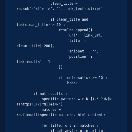
                clean_title = 
re.sub(r'<[^>]+>', '', link_text).strip()

                if clean_title and 
len(clean_title) > 10 :

                    results.append({

                        'url' : link_url,

                        'title' : 
clean_title[:200],

                        'snippet' : '',

                        'position' : 
len(results) + 1

                    })

                    if len(results) >= 10 :

                        break

        if not results :

            specific_pattern = r'N-[(.* ?)N]N-
((https?://[^N]]+)N-')

            matches = 
re.findall(specific_pattern, html_content)

            for title, url in matches :

                if not any(skip in url for 