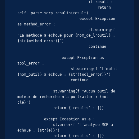
                                if result :

                                    return 
self._parse_serp_results(result)

                            except Exception 
as method_error :

                                st.warning(f 
"La méthode a échoué pour {nom_de_l'outil} : 
{str(method_error)}")

                                continue

                    except Exception as 
tool_error :

                        st.warning(f "L'outil 
{nom_outil} a échoué : {str(tool_error)}")

                        continue

                st.warning(f "Aucun outil de 
moteur de recherche n'a pu traiter : {mot-
clé}")

                return {'results' : []}

            except Exception as e :

                st.error(f "L'analyse MCP a 
échoué : {str(e)}")

                return {'results' : []}
