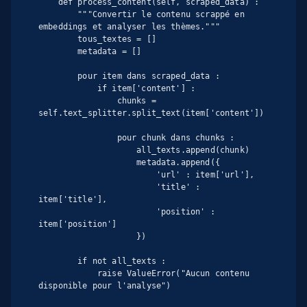
    def process_content(self, scraped_data) :

        """Convertir le contenu scrappé en 
embeddings et analyser les thèmes."""

        tous_textes = []

        metadata = []

        pour item dans scraped_data :

            if item['content'] :

                chunks = 
self.text_splitter.split_text(item['content'])

                pour chunk dans chunks :

                    all_texts.append(chunk)

                    metadata.append({

                        'url' : item['url'],

                        'title' : 
item['title'],

                        'position' : 
item['position']

                    })

        if not all_texts :

            raise ValueError("Aucun contenu 
disponible pour l'analyse")
