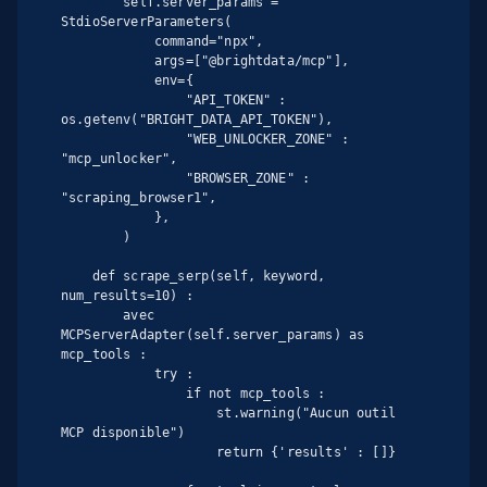
        self.server_params = 
StdioServerParameters(

            command="npx",

            args=["@brightdata/mcp"],

            env={

                "API_TOKEN" : 
os.getenv("BRIGHT_DATA_API_TOKEN"),

                "WEB_UNLOCKER_ZONE" : 
"mcp_unlocker",

                "BROWSER_ZONE" : 
"scraping_browser1",

            },

        )

    def scrape_serp(self, keyword, 
num_results=10) :

        avec 
MCPServerAdapter(self.server_params) as 
mcp_tools :

            try :

                if not mcp_tools :

                    st.warning("Aucun outil 
MCP disponible")

                    return {'results' : []}
