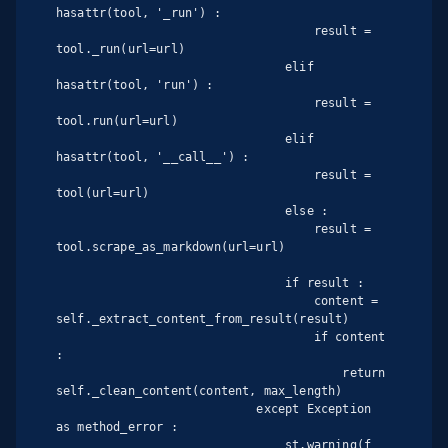
hasattr(tool, '_run') :

                                    result = 
tool._run(url=url)

                                elif 
hasattr(tool, 'run') :

                                    result = 
tool.run(url=url)

                                elif 
hasattr(tool, '__call__') :

                                    result = 
tool(url=url)

                                else :

                                    result = 
tool.scrape_as_markdown(url=url)

                                if result :

                                    content = 
self._extract_content_from_result(result)

                                    if content 
:

                                        return 
self._clean_content(content, max_length)

                            except Exception 
as method_error :

                                st.warning(f 