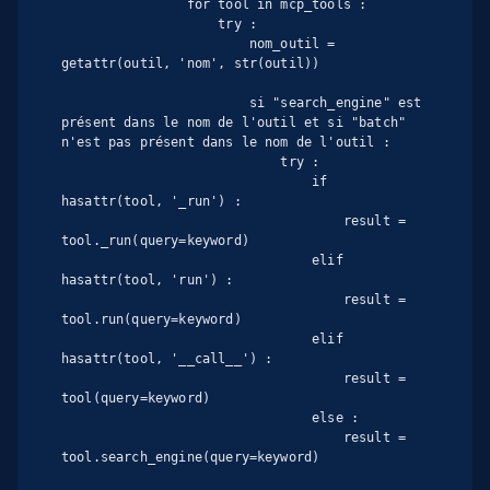
                for tool in mcp_tools :

                    try :

                        nom_outil = 
getattr(outil, 'nom', str(outil))

                        si "search_engine" est 
présent dans le nom de l'outil et si "batch" 
n'est pas présent dans le nom de l'outil :

                            try :

                                if 
hasattr(tool, '_run') :

                                    result = 
tool._run(query=keyword)

                                elif 
hasattr(tool, 'run') :

                                    result = 
tool.run(query=keyword)

                                elif 
hasattr(tool, '__call__') :

                                    result = 
tool(query=keyword)

                                else :

                                    result = 
tool.search_engine(query=keyword)
