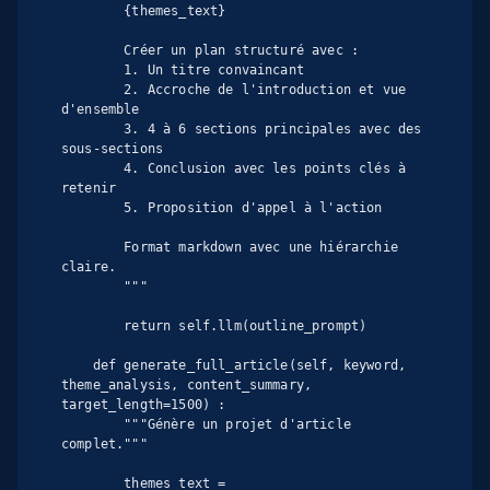
        {themes_text}

        Créer un plan structuré avec :

        1. Un titre convaincant

        2. Accroche de l'introduction et vue 
d'ensemble

        3. 4 à 6 sections principales avec des 
sous-sections

        4. Conclusion avec les points clés à 
retenir

        5. Proposition d'appel à l'action

        Format markdown avec une hiérarchie 
claire.

        """

        return self.llm(outline_prompt)

    def generate_full_article(self, keyword, 
theme_analysis, content_summary, 
target_length=1500) :

        """Génère un projet d'article 
complet."""

        themes_text = 