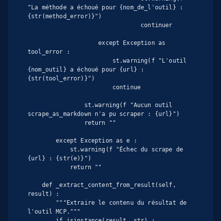
"La méthode a échoué pour {nom_de_l'outil} : 
{str(method_error)}")

                                continuer

                    except Exception as 
tool_error :

                        st.warning(f "L'outil 
{nom_outil} a échoué pour {url} : 
{str(tool_error)}")

                        continue

                st.warning(f "Aucun outil 
scrape_as_markdown n'a pu scraper : {url}")

                return ""

        except Exception as e :

            st.warning(f "Échec du scrape de 
{url} : {str(e)}")

            return ""

    def _extract_content_from_result(self, 
result) :

        """Extraire le contenu du résultat de 
l'outil MCP."""

        if isinstance(result, str) :
