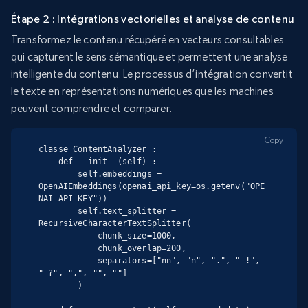
Étape 2 : Intégrations vectorielles et analyse de contenu
Transformez le contenu récupéré en vecteurs consultables
qui capturent le sens sémantique et permettent une analyse
intelligente du contenu. Le processus d’intégration convertit
le texte en représentations numériques que les machines
peuvent comprendre et comparer.
Copy
classe ContentAnalyzer :

    def __init__(self) :

        self.embeddings = 
OpenAIEmbeddings(openai_api_key=os.getenv("OPE
NAI_API_KEY"))

        self.text_splitter = 
RecursiveCharacterTextSplitter(

            chunk_size=1000,

            chunk_overlap=200,

            separators=["nn", "n", ".", " !", 
" ?", ",", "", ""]

        )
