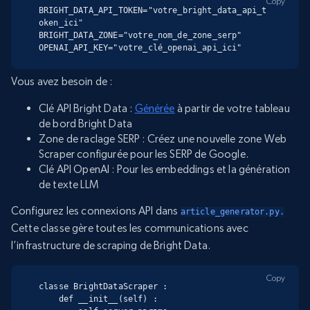
Copy
BRIGHT_DATA_API_TOKEN="votre_bright_data_api_t
oken_ici"

BRIGHT_DATA_ZONE="votre_nom_de_zone_serp"

OPENAI_API_KEY="votre_clé_openai_api_ici"
Vous avez besoin de :
Clé API Bright Data :
Générée
à partir de votre tableau
de bord Bright Data
Zone de raclage SERP : Créez une nouvelle zone Web
Scraper configurée pour les SERP de Google.
Clé API OpenAI : Pour les embeddings et la génération
de texte LLM
Configurez les connexions API dans
article_generator.py.
Cette classe gère toutes les communications avec
l’infrastructure de scraping de Bright Data.
Copy
classe BrightDataScraper :

    def __init__(self) :
