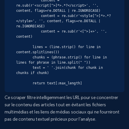
            content = 
re.sub(r'<script[^>]*>.*?</script>', '', 
content, flags=re.DOTALL | re.IGNORECASE)

            content = re.sub(r'<style[^>]*>.*?
</style>', '', content, flags=re.DOTALL | 
re.IGNORECASE)

            content = re.sub(r'<[^>]+>', '', 
content)

        lines = (line.strip() for line in 
content.splitlines())

        chunks = (phrase.strip() for line in 
lines for phrase in line.split(" "))

        text = ' '.join(chunk for chunk in 
chunks if chunk)

        return text[:max_length]
Ce scraper filtre intelligemment les URL pour se concentrer
sur le contenu des articles tout en évitant les fichiers
multimédias et les liens de médias sociaux qui ne fourniront
pas de contenu textuel précieux pour l’analyse.