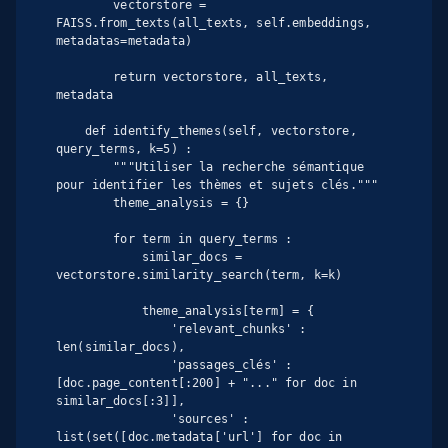
        vectorstore = 
FAISS.from_texts(all_texts, self.embeddings, 
metadatas=metadata)

        return vectorstore, all_texts, 
metadata

    def identify_themes(self, vectorstore, 
query_terms, k=5) :

        """Utiliser la recherche sémantique 
pour identifier les thèmes et sujets clés."""

        theme_analysis = {}

        for term in query_terms :

            similar_docs = 
vectorstore.similarity_search(term, k=k)

            theme_analysis[term] = {

                'relevant_chunks' : 
len(similar_docs),

                'passages_clés' : 
[doc.page_content[:200] + "..." for doc in 
similar_docs[:3]],

                'sources' : 
list(set([doc.metadata['url'] for doc in 