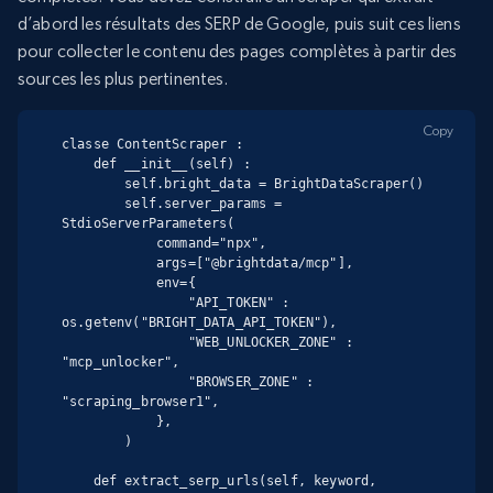
d’abord les résultats des SERP de Google, puis suit ces liens
pour collecter le contenu des pages complètes à partir des
sources les plus pertinentes.
Copy
classe ContentScraper :

    def __init__(self) :

        self.bright_data = BrightDataScraper()

        self.server_params = 
StdioServerParameters(

            command="npx",

            args=["@brightdata/mcp"],

            env={

                "API_TOKEN" : 
os.getenv("BRIGHT_DATA_API_TOKEN"),

                "WEB_UNLOCKER_ZONE" : 
"mcp_unlocker",

                "BROWSER_ZONE" : 
"scraping_browser1",

            },

        )

    def extract_serp_urls(self, keyword, 