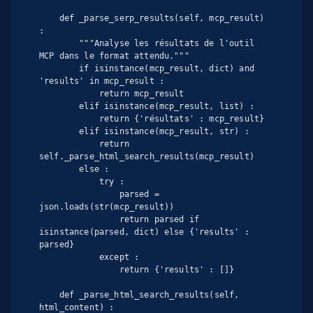
    def _parse_serp_results(self, mcp_result) 
:

        """Analyse les résultats de l'outil 
MCP dans le format attendu."""

        if isinstance(mcp_result, dict) and 
'results' in mcp_result :

            return mcp_result

        elif isinstance(mcp_result, list) :

            return {'résultats' : mcp_result}

        elif isinstance(mcp_result, str) :

            return 
self._parse_html_search_results(mcp_result)

        else :

            try :

                parsed = 
json.loads(str(mcp_result))

                return parsed if 
isinstance(parsed, dict) else {'results' : 
parsed}

            except :

                return {'results' : []}

    def _parse_html_search_results(self, 
html_content) :
