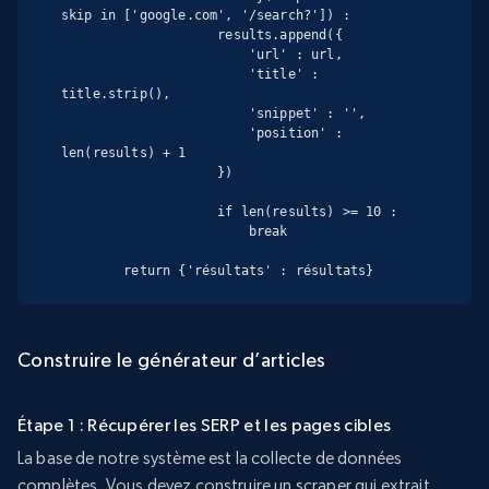
skip in ['google.com', '/search?']) :

                    results.append({

                        'url' : url,

                        'title' : 
title.strip(),

                        'snippet' : '',

                        'position' : 
len(results) + 1

                    })

                    if len(results) >= 10 :

                        break

        return {'résultats' : résultats}
Construire le générateur d’articles
Étape 1 : Récupérer les SERP et les pages cibles
La base de notre système est la collecte de données
complètes. Vous devez construire un scraper qui extrait