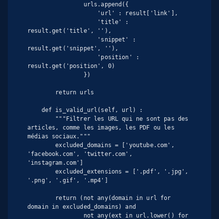
                urls.append({

                    'url' : result['link'],

                    'title' : 
result.get('title', ''),

                    'snippet' : 
result.get('snippet', ''),

                    'position' : 
result.get('position', 0)

                })

        return urls

    def is_valid_url(self, url) :

        """Filtrer les URL qui ne sont pas des 
articles, comme les images, les PDF ou les 
médias sociaux."""

        excluded_domains = ['youtube.com', 
'facebook.com', 'twitter.com', 
'instagram.com']

        excluded_extensions = ['.pdf', '.jpg', 
'.png', '.gif', '.mp4']

        return (not any(domain in url for 
domain in excluded_domains) and

                not any(ext in url.lower() for 