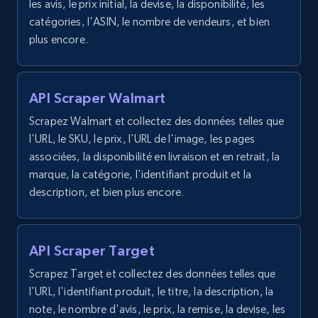
les avis, le prix initial, la devise, la disponibilité, les
Category id, Product id, Product name, Price,
catégories, l'ASIN, le nombre de vendeurs, et bien
Currency, Colour code, Colour, Description, and
plus encore.
more.
1.2K+
208+
Essai gratuit
API Scraper Walmart
Scrapez Walmart et collectez des données telles que
l'URL, le SKU, le prix, l'URL de l'image, les pages
Zara - Products - discovery by category url
associées, la disponibilité en livraison et en retrait, la
marque, la catégorie, l'identifiant produit et la
Category id, Product id, Product name, Price,
description, et bien plus encore.
Currency, Colour code, Colour, Description, and
more.
1.2K+
208+
Essai gratuit
API Scraper Target
Scrapez Target et collectez des données telles que
l'URL, l'identifiant produit, le titre, la description, la
note, le nombre d'avis, le prix, la remise, la devise, les
Best Buy products