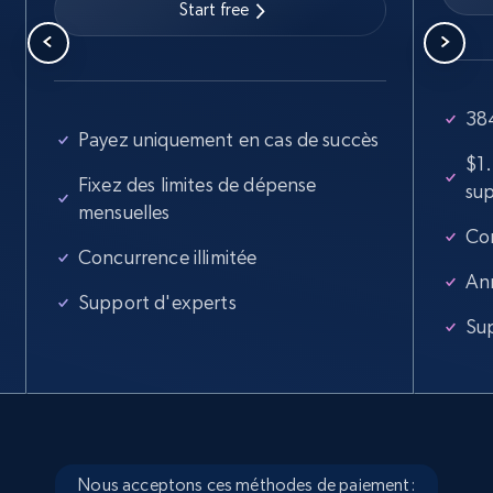
Start free
Walmart - products
URL, Final price, Sku, Currency, Gtin,
Specifications, Image urls, Top reviews, and
more.
384
Payez uniquement en cas de succès
$1
5.6K+
875+
Essai gratuit
Fixez des limites de dépense
su
mensuelles
Con
Concurrence illimitée
Walmart - products - Find new products by
An
using specific category URL
Support d'experts
Su
URL, Final price, Sku, Currency, Gtin,
Specifications, Image urls, Top reviews, and
more.
5.6K+
875+
Essai gratuit
Nous acceptons ces méthodes de paiement: