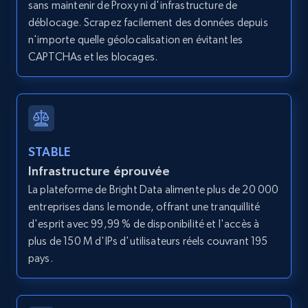
sans maintenir de Proxy ni d'infrastructure de
déblocage. Scrapez facilement des données depuis
1.9K+
322+
Essai gratuit
n'importe quelle géolocalisation en évitant les
CAPTCHAs et les blocages.
Etsy - Collect data on products using
specified keywords
URL, Product id, Listing inventory id, Title, Rating,
Reviews count shop, Reviews count item, Initial
STABLE
price, and more.
Infrastructure éprouvée
La plateforme de Bright Data alimente plus de 20 000
1.9K+
322+
Essai gratuit
entreprises dans le monde, offrant une tranquillité
d'esprit avec 99,99 % de disponibilité et l'accès à
plus de 150 M d'IPs d'utilisateurs réels couvrant 195
pays.
Etsy - Collects data from shop's URL
URL, Product id, Listing inventory id, Title, Rating,
Reviews count shop, Reviews count item, Initial