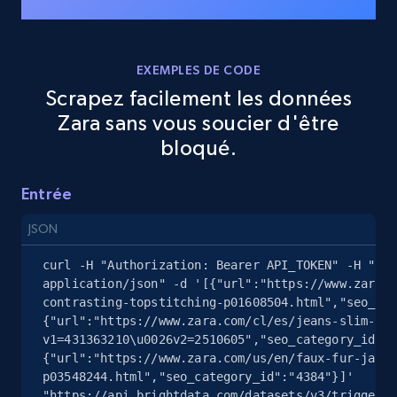
eBay - Gather data on products using
specified keywords
EXEMPLES DE CODE
URL, Product id, Title, Seller name, Seller rating,
Scrapez facilement les données
Seller reviews, Breadcrumbs, Root category, and
Zara sans vous soucier d'être
more.
bloqué.
2.5K+
359+
Essai gratuit
Entrée
JSON
eBay - Collect products from shops on eBay
curl -H "Authorization: Bearer API_TOKEN" -H "Con
application/json" -d '[{"url":"https://www.zara.c
URL, Product id, Title, Seller name, Seller rating,
contrasting-topstitching-p01608504.html","seo_cat
Seller reviews, Breadcrumbs, Root category, and
{"url":"https://www.zara.com/cl/es/jeans-slim-fit
more.
v1=431363210\u0026v2=2510605","seo_category_id":"
{"url":"https://www.zara.com/us/en/faux-fur-jacke
2.5K+
359+
Essai gratuit
p03548244.html","seo_category_id":"4384"}]' 
"https://api.brightdata.com/datasets/v3/trigger?