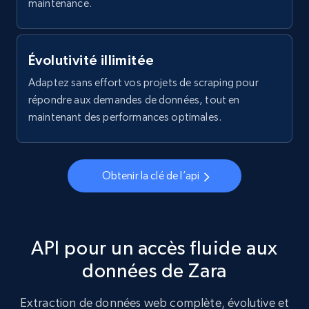
maintenance.
Home Depot US - Discover products by
specified URL
Évolutivité illimitée
URL, Domain, Country code, Model number,
Adaptez sans effort vos projets de scraping pour
Sku, Product id, Product name, Manufacturer,
répondre aux demandes de données, tout en
and more.
maintenant des performances optimales.
2.1K+
353+
Essai gratuit
Obtenir la clé de l’api
Home Depot US - Discover products by
specified UPC
API pour un accès fluide aux
URL, Domain, Country code, Model number,
Sku, Product id, Product name, Manufacturer,
données de Zara
and more.
Extraction de données web complète, évolutive et