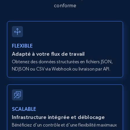
2.1K+
353+
Essai gratuit
conforme
Home Depot US - Discovery products by
specific category URL
FLEXIBLE
URL, Domain, Country code, Model number,
Adapté à votre flux de travail
Sku, Product id, Product name, Manufacturer,
and more.
Obtenez des données structurées en fichiers JSON,
NDJSON ou CSV via Webhook ou livraison par API.
2.1K+
353+
Essai gratuit
Etsy
SCALABLE
URL, Product id, Listing inventory id, Title, Rating,
Infrastructure intégrée et déblocage
Reviews count shop, Reviews count item, Initial
Bénéficiez d'un contrôle et d'une flexibilité maximaux
price, and more.