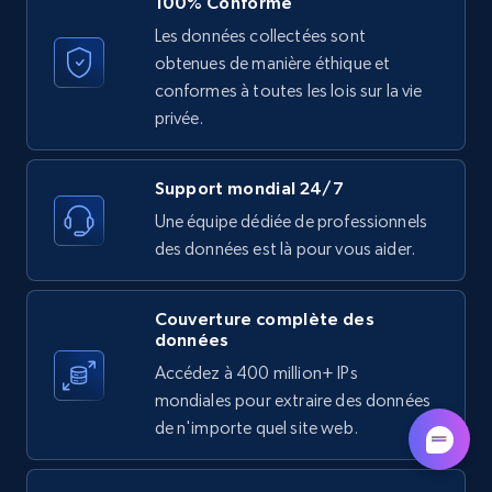
100% Conforme
Lowes.com - Collect records by category
Les données collectées sont
URL, Domain, Marketplace pn, Sku, Other pn,
obtenues de manière éthique et
Model number, Gtin ean pn, Product name, and
conformes à toutes les lois sur la vie
more.
privée.
991+
162+
Essai gratuit
Support mondial 24/7
Une équipe dédiée de professionnels
des données est là pour vous aider.
Lazada - Products
URL, Title, Rating, Reviews, Initial price, Final
Couverture complète des
price, Currency, Stock, and more.
données
Accédez à 400 million+ IPs
988+
160+
Essai gratuit
mondiales pour extraire des données
de n'importe quel site web.
Lazada - Products - Discover products by