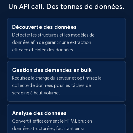
2.1K+
375+
Essai gratuit
Un API call. Des tonnes de données.
    "product_id": 502824443,

    "product_name": "MARATHONSCHOEN",

    "price": 97.3,

    "currency": "EUR"

Découverte des données
  },

Amazon products global dataset - Collects
Détecter les structures et les modèles de
  {

products by specific category URL
données afin de garantir une extraction
    "db_source": "1783036209082",

Title, Seller name, Brand, Description, Initial
    "timestamp": "2026-07-02",

efficace et ciblée des données.
price, Currency, Availability, Reviews count, and
    "category_id": 495441388,

more.
    "category_name": null,

    "product_id": 495439872,

Gestion des demandes en bulk
    "product_name": "СРЕБРИСТА МЕТАЛНА 
Réduisez la charge du serveur et optimisez la
2.1K+
375+
Essai gratuit
РАМКА ЗА СНИМКИ",

collecte de données pour les tâches de
    "price": 22.99,

scraping à haut volume.
    "currency": "EUR"

  },

  {

Amazon products global dataset -
    "db_source": "1783036209082",

Analyse des données
Collecting products by keyword search
    "timestamp": "2026-07-02",

Convertit efficacement le HTML brut en
Title, Seller name, Brand, Description, Initial
    "category_id": 545421955,

données structurées, facilitant ainsi
price, Currency, Availability, Reviews count, and
    "category_name": null,
