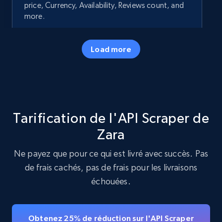
price, Currency, Availability, Reviews count, and
more.
35.2K+
5.7K+
Essai gratuit
Load more
Amazon products - Collects products by
specific keywords
Tarification de l'API Scraper de
Title, Seller name, Brand, Description, Initial
price, Currency, Availability, Reviews count, and
Zara
more.
Ne payez que pour ce qui est livré avec succès. Pas
de frais cachés, pas de frais pour les livraisons
35.2K+
5.7K+
Essai gratuit
échouées.
Amazon products - find products by using
Obtenez 25% de réduction sur l'API Scraper