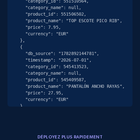
    "category_id": 551510564,

    "category_name": null,

    "product_id": 551506502,

    "product_name": "TOP ESCOTE PICO RIB",

Google Shopping - collects products from
    "price": 7.95,

web using keywords
    "currency": "EUR"

  },

URL, Product id, Title, Product description,
  {

Rating, Reviews count, Images, Variations, and
    "db_source": "1782892144781",

more.
    "timestamp": "2026-07-01",

    "category_id": 545413523,

2.4K+
199+
Essai gratuit
    "category_name": null,

    "product_id": 545409587,

    "product_name": "PANTALÓN ANCHO RAYAS",

    "price": 27.95,

    "currency": "EUR"

Amazon products global dataset
  },

Title, Seller name, Brand, Description, Initial
  {

price, Currency, Availability, Reviews count, and
    "db_source": "1784126538646",

more.
    "timestamp": "2026-07-15",

    "category_id": 502831997,

DÉPLOYEZ PLUS RAPIDEMENT
    "category_name": null,
