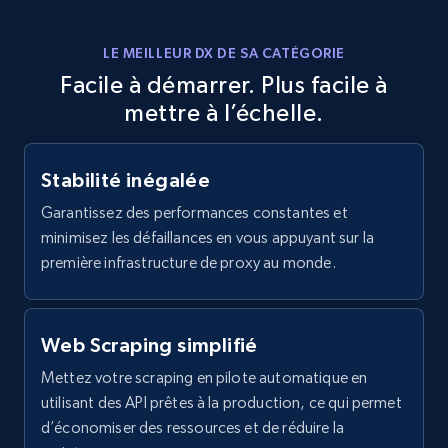
Home Depot US
URL, Domain, Country code, Model number,
LE MEILLEUR DX DE SA CATÉGORIE
Sku, Product id, Product name, Manufacturer,
Facile à démarrer. Plus facile à
and more.
mettre à l’échelle.
2.1K+
353+
Essai gratuit
Stabilité inégalée
Garantissez des performances constantes et
minimisez les défaillances en vous appuyant sur la
Home Depot US - Gather data on products
première infrastructure de proxy au monde.
using specified keywords
URL, Domain, Country code, Model number,
Sku, Product id, Product name, Manufacturer,
Web Scraping simplifié
and more.
Mettez votre scraping en pilote automatique en
utilisant des API prêtes à la production, ce qui permet
2.1K+
353+
Essai gratuit
d’économiser des ressources et de réduire la