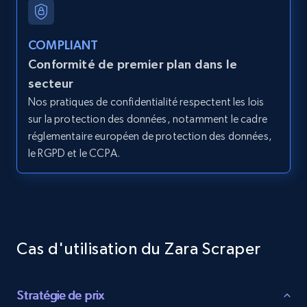
price, and more.
COMPLIANT
1.9K+
322+
Essai gratuit
Conformité de premier plan dans le
secteur
Nos pratiques de confidentialité respectent les lois
Amazon products search
sur la protection des données, notamment le cadre
réglementaire européen de protection des données,
Asin, URL, Name, Sponsored, Initial price, Final
le RGPD et le CCPA.
price, Currency, Sold, and more.
1.6K+
181+
Essai gratuit
Cas d'utilisation du Zara Scraper
Target
URL, Product id, Title, Product description,
Stratégie de prix
Rating, Reviews count, Initial price, Discount,