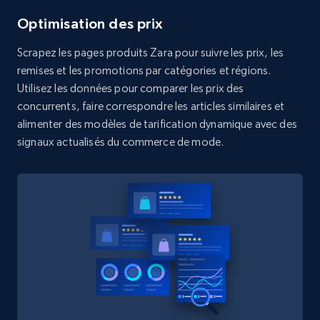
and more.
Optimisation des prix
1.3K+
175+
Essai gratuit
Scrapez les pages produits Zara pour suivre les prix, les
remises et les promotions par catégories et régions.
Utilisez les données pour comparer les prix des
concurrents, faire correspondre les articles similaires et
Target - Gather data on products using
alimenter des modèles de tarification dynamique avec des
specified keywords
signaux actualisés du commerce de mode.
URL, Product id, Title, Product description,
Rating, Reviews count, Initial price, Discount,
and more.
1.3K+
175+
Essai gratuit
Target - Discover products by category url
URL, Product id, Title, Product description,