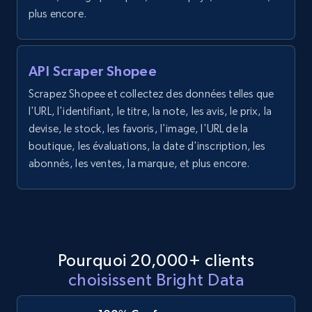
URL, Domain, Marketplace pn, Sku, Other pn,
plus encore.
Model number, Gtin ean pn, Product name, and
more.
API Scraper Shopee
991+
162+
Essai gratuit
Scrapez Shopee et collectez des données telles que
l'URL, l'identifiant, le titre, la note, les avis, le prix, la
devise, le stock, les favoris, l'image, l'URL de la
boutique, les évaluations, la date d'inscription, les
Lowes.com - Gather data on products using
abonnés, les ventes, la marque, et plus encore.
specified keywords
URL, Domain, Marketplace pn, Sku, Other pn,
Model number, Gtin ean pn, Product name, and
more.
991+
162+
Essai gratuit
Pourquoi 20,000+ clients
choisissent Bright Data