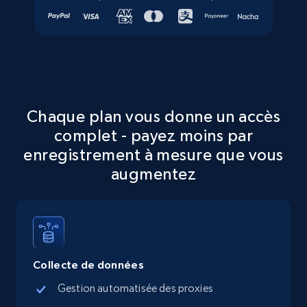
Walmart - products - Collects products by
specific keywords
URL, Final price, Sku, Currency, Gtin,
Specifications, Image urls, Top reviews, and
more.
Chaque plan vous donne un accès
complet - payez moins par
5.6K+
875+
Essai gratuit
enregistrement à mesure que vous
augmentez
Walmart - products - Discover products by
using sku numbers
URL, Final price, Sku, Currency, Gtin,
Specifications, Image urls, Top reviews, and
Collecte de données
more.
Gestion automatisée des proxies