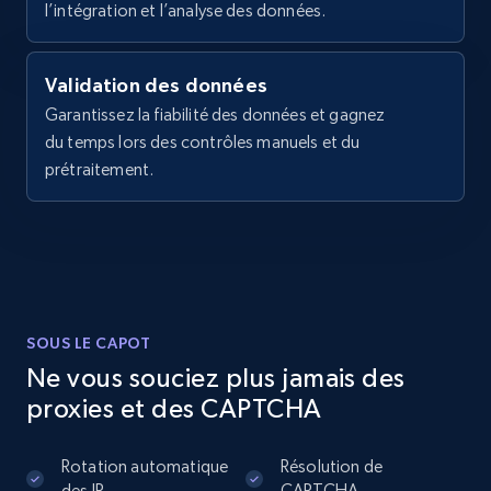
l’intégration et l’analyse des données.
more.
    "product_id": 545413672,

    "product_name": "СТОМАНЕНА ЦЕДКА ЗА 
ЧАЙ",

2.1K+
375+
Essai gratuit
    "price": 8.99,

Validation des données
    "currency": "EUR"

Garantissez la fiabilité des données et gagnez
  }

du temps lors des contrôles manuels et du
]
prétraitement.
Amazon products global dataset - Collects
products by best sellers category URL
Title, Seller name, Brand, Description, Initial
price, Currency, Availability, Reviews count, and
more.
SOUS LE CAPOT
2.1K+
375+
Essai gratuit
Ne vous souciez plus jamais des
proxies et des CAPTCHA
Amazon products global dataset - Collect
Rotation automatique
Résolution de
Amazon products by seller URL
des IP
CAPTCHA