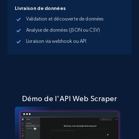
Livraison de données
Validation et découverte de données
TikTok Shop - Collect TikTok shop products
by keywords search
Analyse de données (JSON ou CSV)
URL, Title, Available, Description, Currency, Initial
Livraison via webhook ou API
price, Final price, Discount percent, and more.
5.4K+
667+
Essai gratuit
TikTok Shop - discover records by shop url
Démo de l'API Web Scraper
URL, Title, Available, Description, Currency, Initial
price, Final price, Discount percent, and more.
5.4K+
667+
Essai gratuit