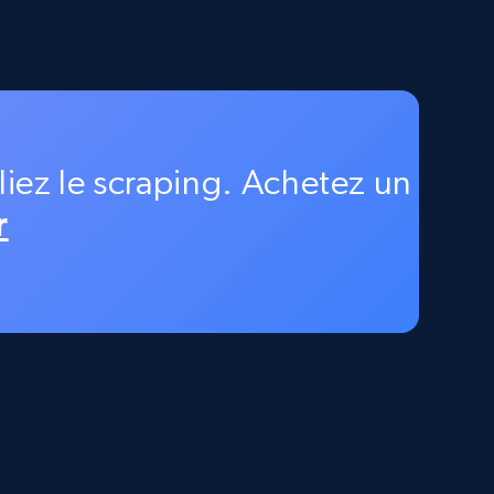
Google Maps full information -
Discover new records by Customer ID
Place id, URL, Country, Name, Category,
Address, Description, Business details, and
more.
iez le scraping. Achetez un
r
13.2K+
1.7K+
Essai gratuit
Zillow properties listing information
Zpid, City, State, HomeStatus, Address,
IsListingClaimedByCurrentSignedInUser,
IsCurrentSignedInAgentResponsible, Bedrooms,
and more.