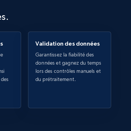
URL, Job posting id, Job title, Company name,
Company id, Job location, Job summary, Job
es.
seniority level, and more.
15.3K+
2.2K+
Essai gratuit
s
Validation des données
le
Garantissez la fiabilité des
données et gagnez du temps
Google Maps full information
nsi
lors des contrôles manuels et
Place id, URL, Country, Name, Category,
e des
du prétraitement.
Address, Description, Business details, and
more.
13.2K+
1.7K+
Essai gratuit