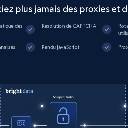
more.
iez plus jamais des proxies e
13.2K+
1.6K+
Essai gratuit
atique des
Résolution de CAPTCHA
Rota
util
Zillow properties listing information -
nalisés
Rendu JavaScript
Prox
Search by parameters on zillow and
use the direct link as input
Zpid, City, State, HomeStatus, Address,
IsListingClaimedByCurrentSignedInUser,
IsCurrentSignedInAgentResponsible, Bedrooms,
and more.
12K+
1.3K+
Essai gratuit