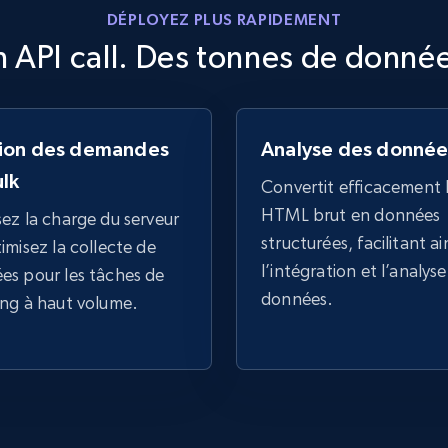
Searching data by keyword
DÉPLOYEZ PLUS RAPIDEMENT
 API call. Des tonnes de donné
Name, URL, ID, Cb rank, Region, About,
Industries, Operating status, and more.
15.6K+
1.6K+
Essai gratuit
ion des demandes
Analyse des donnée
ulk
Convertit efficacement 
HTML brut en données
ez la charge du serveur
Linkedin job listings information -
structurées, facilitant ai
imisez la collecte de
Discover jobs by company URL
l’intégration et l’analys
es pour les tâches de
URL, Job posting id, Job title, Company name,
données.
ing à haut volume.
Company id, Job location, Job summary, Job
seniority level, and more.
15.3K+
2.2K+
Essai gratuit