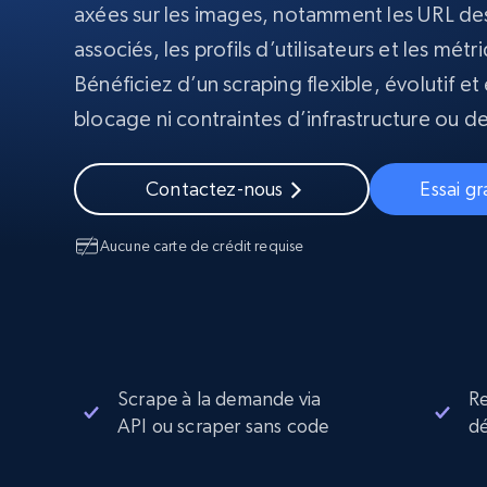
Navigateurs de scraping évolués av
axées sur les images, notamment les URL de
déblocage et hébergement intégrés
associés, les profils d’utilisateurs et les m
INFRASTRUCTURE PROXY
Bénéficiez d’un scraping flexible, évolutif e
blocage ni contraintes d’infrastructure ou de
Proxys
Commence 
résidentiels
partir de
INFRASTRUCTURE PROXY
$5
$2.5/G
50% OFF
Contactez-nous
Essai gr
Commence 
Proxys résidentiels
50% OFF
Proxys de ISP
partir de
400M+ adresses IP mondiales prove
$1.3/IP
d’appareils pair réels
Aucune carte de crédit requise
Proxys de datacenter
Proxys fiables et à haut débit pour un
extraction de données efficace
Scrape à la demande via
R
API ou scraper sans code
dé