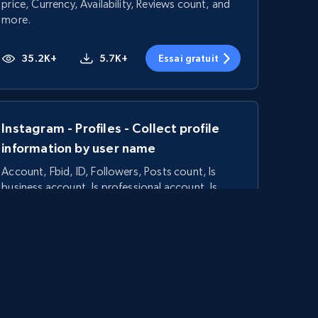
price, Currency, Availability, Reviews count, and
more.
35.2K+
5.7K+
Essai gratuit
Instagram - Profiles - Collect profile
information by user name
Account, Fbid, ID, Followers, Posts count, Is
business account, Is professional account, Is
verified, and more.
22.2K+
3.4K+
Essai gratuit
Linkedin job listings information