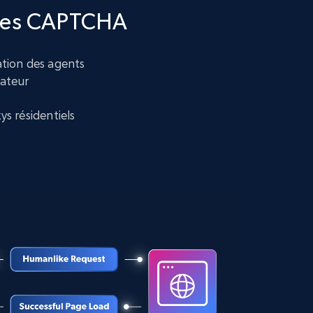
t des CAPTCHA
12K+
1.3K+
Essai gratuit
tion des agents
isateur
LinkedIn posts
ys résidentiels
URL, ID, User id, Use url, Title, Headline, Post
text, Date posted, and more.
11.3K+
1.5K+
Essai gratuit