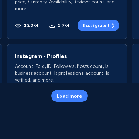
price, Currency, Availability, Reviews count, and
more.
35.2K+
5.7K+
Essai gratuit
Instagram - Profiles
Account, Fbid, ID, Followers, Posts count, Is
business account, Is professional account, Is
verified, and more.
Load more
22.2K+
3.4K+
Essai gratuit
Crunchbase companies information -