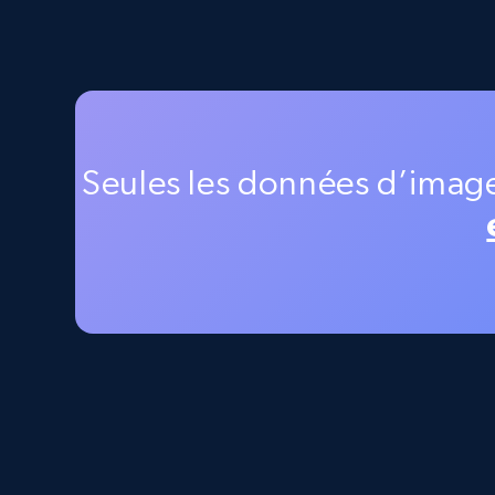
Google Maps full information -
discover records by location search
Place id, URL, Country, Name, Category,
Address, Description, Business details, and
more.
Seules les données d’image
13.2K+
1.7K+
Essai gratuit
Instagram - Posts
URL, User posted, Description, Hashtags, Num
comments, Date posted, Likes, Photos, and
more.