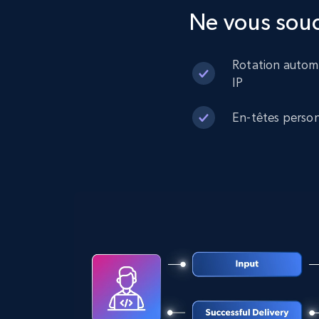
Ne vous souc
13.2K+
1.6K+
Essai gratuit
Rotation autom
IP
Zillow properties listing information -
En-têtes person
Discover by custom filters - location,
home type and status
Zpid, City, State, HomeStatus, Address,
IsListingClaimedByCurrentSignedInUser,
IsCurrentSignedInAgentResponsible, Bedrooms,
and more.
12K+
1.3K+
Essai gratuit