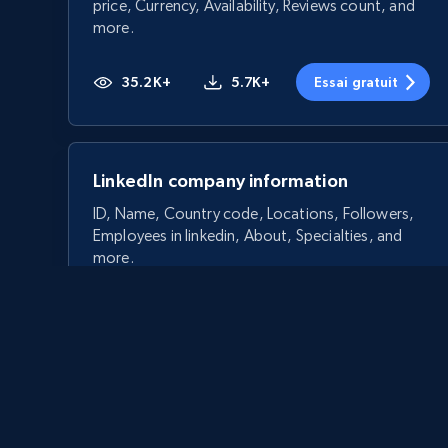
price, Currency, Availability, Reviews count, and
more.
35.2K+
5.7K+
Essai gratuit
LinkedIn company information
ID, Name, Country code, Locations, Followers,
Employees in linkedin, About, Specialties, and
more.
33.5K+
3.5K+
Essai gratuit
Crunchbase companies information