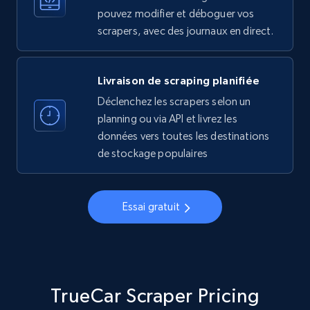
pouvez modifier et déboguer vos
Account, Fbid, ID, Followers, Posts count, Is
scrapers, avec des journaux en direct.
business account, Is professional account, Is
verified, and more.
Livraison de scraping planifiée
22.4K+
3.5K+
Essai gratuit
Déclenchez les scrapers selon un
planning ou via API et livrez les
données vers toutes les destinations
Crunchbase companies information
de stockage populaires
Name, URL, ID, Cb rank, Region, About,
Industries, Operating status, and more.
Essai gratuit
15.6K+
1.6K+
Essai gratuit
TrueCar Scraper Pricing
Crunchbase companies information -