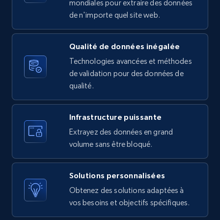
10.4K+
1.2K+
Essai gratuit
mondiales pour extraire des données
de n'importe quel site web.
Qualité de données inégalée
X (formerly Twitter) - Posts - Getting x
posts by array of profiles
Technologies avancées et méthodes
de validation pour des données de
ID, User posted, Name, Description, Date
qualité.
posted, Photos, URL, Quoted post, and more.
10.4K+
1.2K+
Essai gratuit
Infrastructure puissante
Extrayez des données en grand
volume sans être bloqué.
TikTok - Profiles
Solutions personnalisées
Account id, Nickname, Biography, Awg
engagement rate, Comment engagement rate,
Obtenez des solutions adaptées à
Like engagement rate, Bio link, Predicted lang,
vos besoins et objectifs spécifiques.
and more.