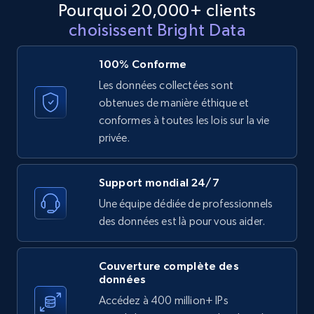
Pourquoi 20,000+ clients
11.3K+
1.5K+
Essai gratuit
choisissent Bright Data
100% Conforme
X (formerly Twitter) - Posts
Les données collectées sont
ID, User posted, Name, Description, Date
obtenues de manière éthique et
posted, Photos, URL, Quoted post, and more.
conformes à toutes les lois sur la vie
privée.
10.4K+
1.2K+
Essai gratuit
Support mondial 24/7
Une équipe dédiée de professionnels
des données est là pour vous aider.
X (formerly Twitter) - Posts - Collecting
Twitter posts URLs
ID, User posted, Name, Description, Date
Couverture complète des
posted, Photos, URL, Quoted post, and more.
données
Accédez à 400 million+ IPs