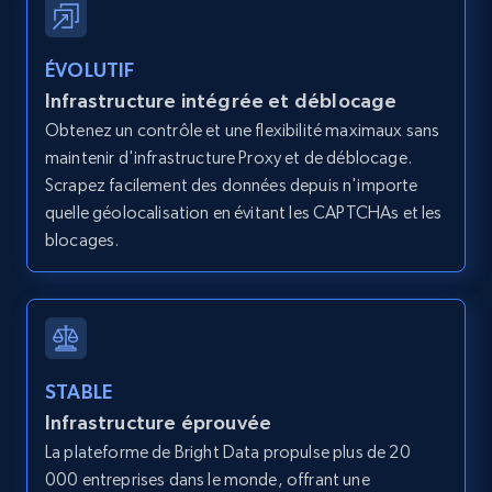
12K+
1.3K+
Essai gratuit
ÉVOLUTIF
Infrastructure intégrée et déblocage
LinkedIn posts
Obtenez un contrôle et une flexibilité maximaux sans
URL, ID, User id, Use url, Title, Headline, Post
maintenir d'infrastructure Proxy et de déblocage.
text, Date posted, and more.
Scrapez facilement des données depuis n'importe
quelle géolocalisation en évitant les CAPTCHAs et les
blocages.
11.3K+
1.5K+
Essai gratuit
LinkedIn posts - Discover user's articles by
URL
STABLE
URL, ID, User id, Use url, Title, Headline, Post
Infrastructure éprouvée
text, Date posted, and more.
La plateforme de Bright Data propulse plus de 20
000 entreprises dans le monde, offrant une