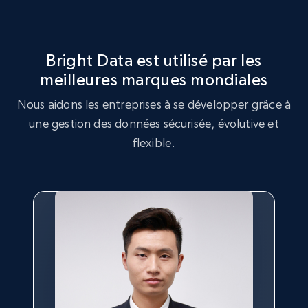
8.3K+
963+
Essai gratuit
Bright Data est utilisé par les
meilleures marques mondiales
TikTok - Profiles - Discover by search URL
Nous aidons les entreprises à se développer grâce à
and country
une gestion des données sécurisée, évolutive et
Account id, Nickname, Biography, Awg
flexible.
engagement rate, Comment engagement rate,
Like engagement rate, Bio link, Predicted lang,
and more.
8.3K+
963+
Essai gratuit
Youtube - Videos posts
URL, Title, Youtuber, Youtuber md5, Video url,