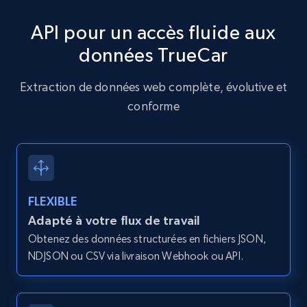
type and status
API pour un accès fluide aux
Zpid, City, State, HomeStatus, Address,
IsListingClaimedByCurrentSignedInUser,
données TrueCar
IsCurrentSignedInAgentResponsible, Bedrooms,
and more.
Extraction de données web complète, évolutive et
conforme
12K+
1.3K+
Essai gratuit
Zillow properties listing information -
Search by parameters on zillow and use the
FLEXIBLE
direct link as input
Adapté à votre flux de travail
Zpid, City, State, HomeStatus, Address,
Obtenez des données structurées en fichiers JSON,
IsListingClaimedByCurrentSignedInUser,
NDJSON ou CSV via livraison Webhook ou API.
IsCurrentSignedInAgentResponsible, Bedrooms,
and more.