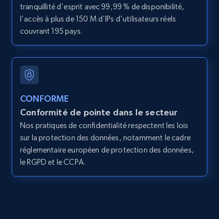
11.3K+
1.5K+
Essai gratuit
tranquillité d'esprit avec 99,99 % de disponibilité,
l'accès à plus de 150 M d'IPs d'utilisateurs réels
couvrant 195 pays.
LinkedIn posts - Discover posts by Profile
URL
URL, ID, User id, Use url, Title, Headline, Post
text, Date posted, and more.
CONFORME
Conformité de pointe dans le secteur
11.3K+
1.5K+
Essai gratuit
Nos pratiques de confidentialité respectent les lois
sur la protection des données, notamment le cadre
réglementaire européen de protection des données,
LinkedIn posts - Discover new posts
le RGPD et le CCPA.
company URL
URL, ID, User id, Use url, Title, Headline, Post
text, Date posted, and more.