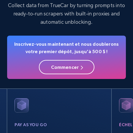
Searching data by keyword
Collect data from TrueCar by turning prompts into
Name, URL, ID, Cb rank, Region, About,
ready‑to‑run scrapers with built‑in proxies and
Industries, Operating status, and more.
automatic unblocking.
15.6K+
1.6K+
Essai gratuit
Inscrivez-vous maintenant et nous doublerons
votre premier dépôt, jusqu'à 500 $ !
Linkedin job listings information
Commencer
URL, Job posting id, Job title, Company name,
Company id, Job location, Job summary, Job
seniority level, and more.
15.3K+
2.2K+
Essai gratuit
PAY AS YOU GO
ÉCHEL
Linkedin job listings information - Discover