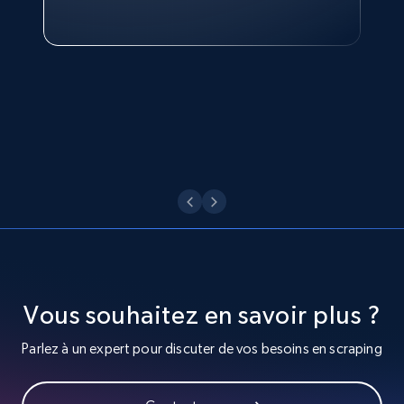
Head of Reporting & Analytics, Business
Video length, Likes, Views, and more.
Technologies and Pricing at Shopee
Philippines Inc.
8.1K+
716+
Essai gratuit
Voir maintenant
Youtube - Videos posts - Search videos by
keyword and then apply relevant video
filters
URL, Title, Youtuber, Youtuber md5, Video url,
Video length, Likes, Views, and more.
8.1K+
716+
Essai gratuit
Vous souhaitez en savoir plus ?
Parlez à un expert pour discuter de vos besoins en scraping
Youtube - Videos posts - Collect YouTube