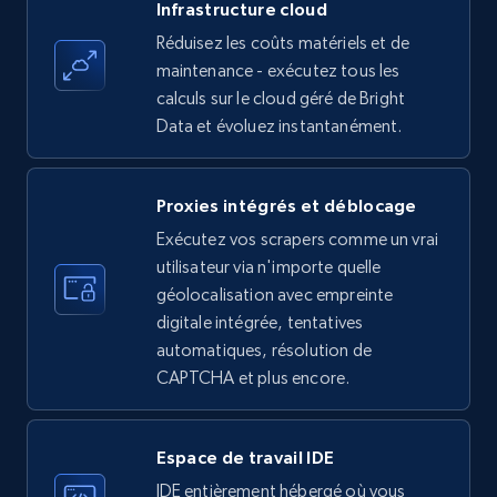
Infrastructure cloud
Employees in linkedin, About, Specialties, and
more.
Réduisez les coûts matériels et de
maintenance - exécutez tous les
calculs sur le cloud géré de Bright
33.6K+
3.5K+
Essai gratuit
Data et évoluez instantanément.
Proxies intégrés et déblocage
Instagram - Profiles
Exécutez vos scrapers comme un vrai
Account, Fbid, ID, Followers, Posts count, Is
utilisateur via n'importe quelle
business account, Is professional account, Is
verified, and more.
géolocalisation avec empreinte
digitale intégrée, tentatives
automatiques, résolution de
22.4K+
3.5K+
Essai gratuit
CAPTCHA et plus encore.
Espace de travail IDE
Instagram - Profiles - Collect profile
information by user name
IDE entièrement hébergé où vous