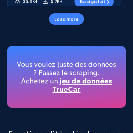
35.3K+
5.7K+
Essai gratuit
Load more
Amazon products - Collects products by
specific category URL
Title, Seller name, Brand, Description, Initial
price, Currency, Availability, Reviews count, and
more.
Vous voulez juste des données
? Passez le scraping.
35.3K+
5.7K+
Essai gratuit
Achetez un
jeu de données
TrueCar
Amazon products - Collects products by
specific keywords
Title, Seller name, Brand, Description, Initial
price, Currency, Availability, Reviews count, and