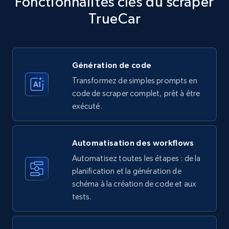
Fonctionnalités clés du scraper
more.
TrueCar
35.3K+
5.7K+
Essai gratuit
Génération de code
Transformez de simples prompts en
Amazon products - find products by using
code de scraper complet, prêt à être
upc numbers
exécuté.
Title, Seller name, Brand, Description, Initial
price, Currency, Availability, Reviews count, and
more.
Automatisation des workflows
Automatisez toutes les étapes : de la
35.3K+
5.7K+
Essai gratuit
planification et la génération de
schéma à la création de code et aux
tests.
LinkedIn company information
ID, Name, Country code, Locations, Followers,