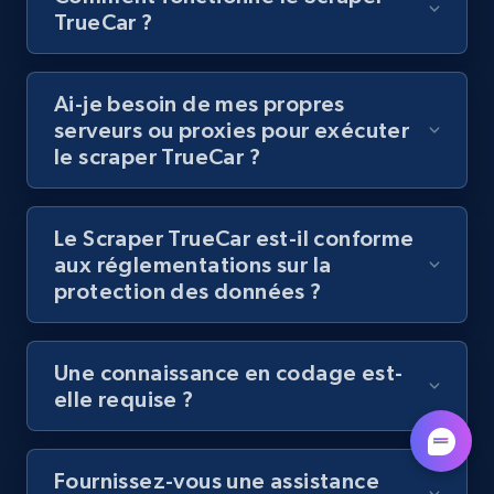
by podcast url
TrueCar ?
URL, Title, Youtuber, Youtuber md5, Video url,
Video length, Likes, Views, and more.
Ai-je besoin de mes propres
serveurs ou proxies pour exécuter
8.1K+
716+
Essai gratuit
le scraper TrueCar ?
Le Scraper TrueCar est-il conforme
Amazon Reviews
aux réglementations sur la
URL, Product name, Product rating, Product
protection des données ?
rating object, Product rating max, Rating,
Author name, Asin, and more.
Une connaissance en codage est-
7.4K+
872+
Essai gratuit
elle requise ?
Fournissez-vous une assistance
TikTok - Posts