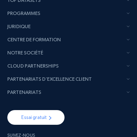
TOP DATASETS
URL, Handle, Handle md5, Banner img, Profile
image, Name, Subscribers, Description, and
PROGRAMMES
more.
JURIDIQUE
Social media
CENTRE DE FORMATION
NOTRE SOCIÉTÉ
4.5K+
508+
Buy Now
CLOUD PARTNERSHIPS
PARTENARIATS D’EXCELLENCE CLIENT
Reddit- Posts
PARTENARIATS
Post id, URL, User posted, Title, Description,
Num comments, Date posted, Community
name, and more.
Essai gratuit
Social media
SUIVEZ-NOUS