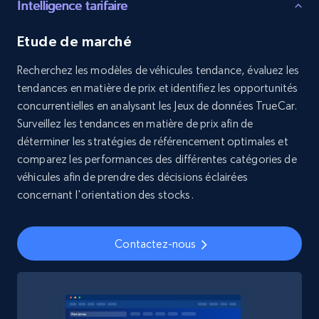
Intelligence tarifaire
8.3K+
963+
Buy Now
Etude de marché
Recherchez les modèles de véhicules tendance, évaluez les
Youtube - Videos posts
tendances en matière de prix et identifiez les opportunités
URL, Title, Youtuber, Youtuber md5, Video url,
concurrentielles en analysant les Jeux de données TrueCar.
Video length, Likes, Views, and more.
Surveillez les tendances en matière de prix afin de
déterminer les stratégies de référencement optimales et
Social media
comparez les performances des différentes catégories de
véhicules afin de prendre des décisions éclairées
concernant l'orientation des stocks.
8.1K+
716+
Buy Now
Contactez-nous
Amazon Reviews
URL, Product name, Product rating, Product
rating object, Product rating max, Rating,