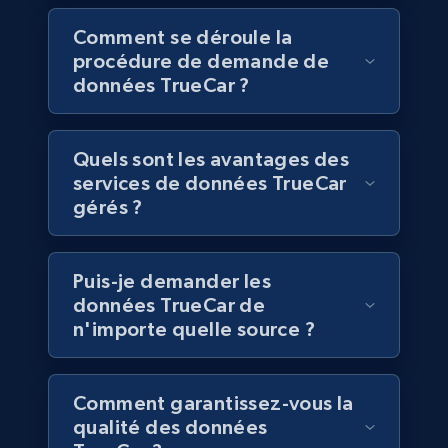
Business
Comment se déroule la
procédure de demande de
données TrueCar ?
6.5K+
761+
Buy Now
Quels sont les avantages des
services de données TrueCar
Companies information enriched dataset
gérés ?
URL, ID lc, Name lc, Country code lc, Locations
lc, Followers lc, Employees in linkedin lc, About
lc, and more.
Puis-je demander les
données TrueCar de
Business
Enrichi
n'importe quelle source ?
6.3K+
539+
Buy Now
Comment garantissez-vous la
qualité des données