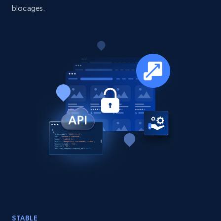
blocages.
15.3K+
2.2K+
Buy Now
Google Maps full information
Place id, URL, Country, Name, Category,
Address, Description, Business details, and
more.
Business
13.3K+
1.7K+
Buy Now
STABLE