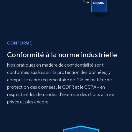
12K+
1.3K+
Buy Now
CONFORME
LinkedIn posts
Conformité à la norme industrielle
URL, ID, User id, Use url, Title, Headline, Post
text, Date posted, and more.
Nos pratiques en matière de confidentialité sont
conformes aux lois sur la protection des données, y
Social media
compris le cadre réglementaire de l’UE en matière de
protection des données, le GDPR et le CCPA – en
respectant les demandes d’exercice des droits à la vie
11.3K+
1.5K+
Buy Now
privée et plus encore.
X (formerly Twitter) - Posts