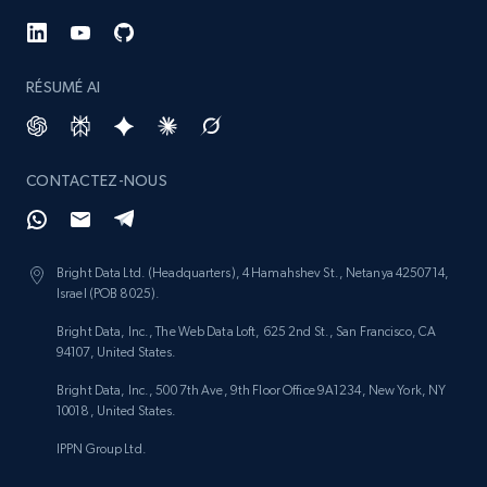
4.5K+
432+
Buy Now
RÉSUMÉ AI
Glassdoor companies overview information
ID, Company, Ratings overall, Details size,
CONTACTEZ-NOUS
Details founded, Details type, Country code,
Company type, and more.
Business
Populaire
Enrichi
Bright Data Ltd. (Headquarters), 4 Hamahshev St., Netanya 4250714,
Israel (POB 8025).
Bright Data, Inc., The Web Data Loft, 625 2nd St., San Francisco, CA
4.3K+
381+
Buy Now
94107, United States.
Bright Data, Inc., 500 7th Ave, 9th Floor Office 9A1234, New York, NY
10018, United States.
Google maps reviews
IPPN Group Ltd.
URL, Place id, Place name, Country, Address,