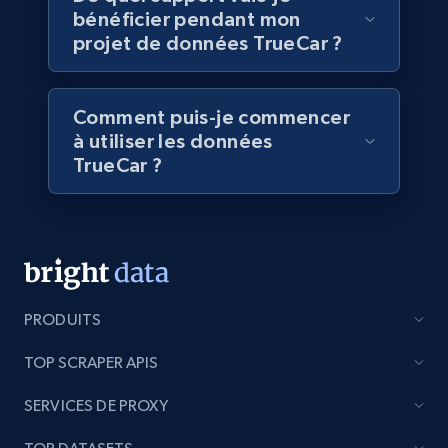
bénéficier pendant mon
projet de données TrueCar ?
5.4K+
668+
Buy Now
Comment puis-je commencer
à utiliser les données
Employees business enriched dataset
TrueCar ?
URL, Profile url, Linkedin num id, Avatar, Profile
name, Certifications, Profile location, Profile
connections, and more.
Business
Enrichi
PRODUITS
5.3K+
384+
Buy Now
TOP SCRAPER APIS
SERVICES DE PROXY
YouTube - Channels