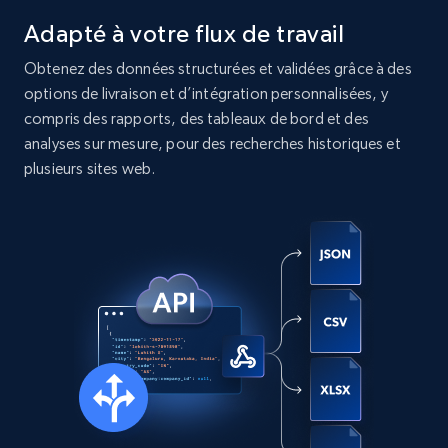
Instagram - Posts
Adapté à votre flux de travail
URL, User posted, Description, Hashtags, Num
comments, Date posted, Likes, Photos, and
Obtenez des données structurées et validées grâce à des
more.
options de livraison et d’intégration personnalisées, y
compris des rapports, des tableaux de bord et des
Social media
analyses sur mesure, pour des recherches historiques et
plusieurs sites web.
13.2K+
1.6K+
Buy Now
Zillow properties listing information
Zpid, City, State, HomeStatus, Address,
IsListingClaimedByCurrentSignedInUser,
IsCurrentSignedInAgentResponsible, Bedrooms,
and more.
Real estate
Populaire