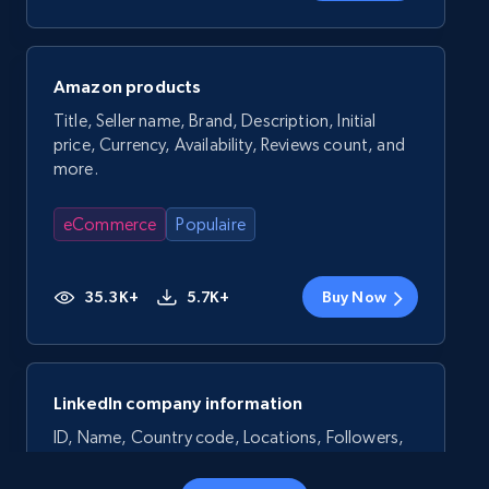
Amazon products
Title, Seller name, Brand, Description, Initial
price, Currency, Availability, Reviews count, and
more.
eCommerce
Populaire
35.3K+
5.7K+
Buy Now
LinkedIn company information
ID, Name, Country code, Locations, Followers,
Employees in linkedin, About, Specialties, and
more.