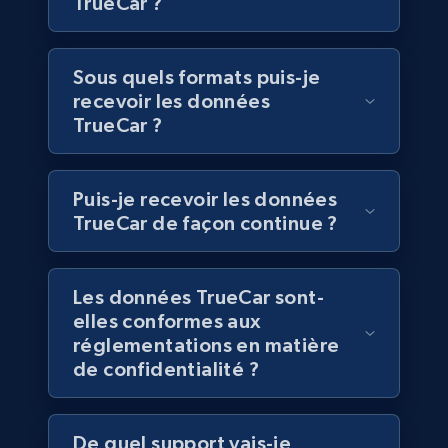
TrueCar ?
Walmart - products
URL, Final price, Sku, Currency, Gtin,
Sous quels formats puis-je
Specifications, Image urls, Top reviews, and
recevoir les données
more.
TrueCar ?
eCommerce
Puis-je recevoir les données
TrueCar de façon continue ?
5.6K+
875+
Buy Now
Les données TrueCar sont-
elles conformes aux
TikTok Shop
réglementations en matière
URL, Title, Available, Description, Currency, Initial
de confidentialité ?
price, Final price, Discount percent, and more.
eCommerce
De quel support vais-je