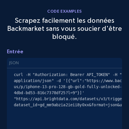
CODE EXAMPLES
Scrapez facilement les données
eBay - Gather data on products using
Backmarket sans vous soucier d'être
specified keywords
bloqué.
URL, Product id, Title, Seller name, Seller rating,
Seller reviews, Breadcrumbs, Root category, and
more.
Entrée
JSON
2.5K+
359+
Essai gratuit
curl -H "Authorization: Bearer API_TOKEN" -H "Con
application/json" -d '[{"url":"https://www.backma
us/p/iphone-13-pro-128-gb-gold-fully-unlocked-gsm
4dbd-bd53-816c7378df25?l=9"}]' 
eBay - Collect products from shops on eBay
"https://api.brightdata.com/datasets/v3/trigger?
URL, Product id, Title, Seller name, Seller rating,
dataset_id=gd_mm9abzia2ieii8y0xx&format=json&unco
Seller reviews, Breadcrumbs, Root category, and
more.