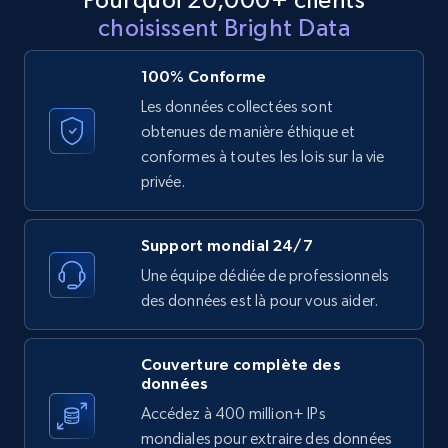
Reviews count shop, Reviews count item, Initial
choisissent Bright Data
price, and more.
100% Conforme
1.9K+
323+
Essai gratuit
Les données collectées sont
obtenues de manière éthique et
conformes à toutes les lois sur la vie
Etsy - Collect data on products using
privée.
specified keywords
URL, Product id, Listing inventory id, Title, Rating,
Support mondial 24/7
Reviews count shop, Reviews count item, Initial
Une équipe dédiée de professionnels
price, and more.
des données est là pour vous aider.
1.9K+
323+
Essai gratuit
Couverture complète des
données
Accédez à 400 million+ IPs
Etsy - Collects data from shop's URL
mondiales pour extraire des données