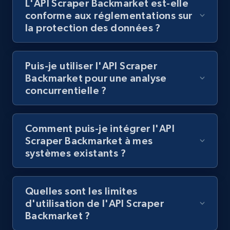
L'API Scraper Backmarket est-elle
Lazada - Products
conforme aux réglementations sur
URL, Title, Rating, Reviews, Initial price, Final
la protection des données ?
price, Currency, Stock, and more.
Puis-je utiliser l'API Scraper
991+
165+
Essai gratuit
Backmarket pour une analyse
concurrentielle ?
Lazada - Products - Discover products by
Comment puis-je intégrer l'API
keyword
Scraper Backmarket à mes
URL, Title, Rating, Reviews, Initial price, Final
systèmes existants ?
price, Currency, Stock, and more.
991+
165+
Essai gratuit
Quelles sont les limites
d'utilisation de l'API Scraper
Backmarket ?