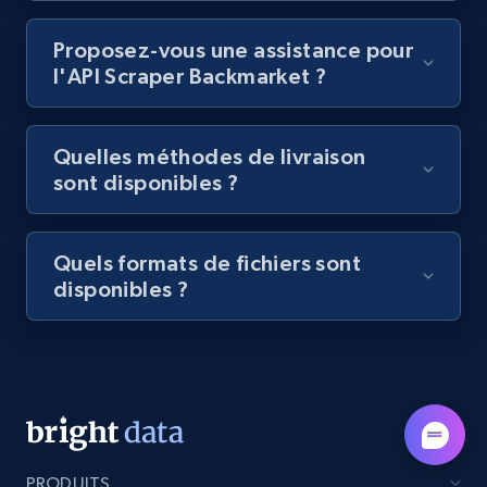
Lazada - Products - Discover products by
category URL or brand URL
Proposez-vous une assistance pour
URL, Title, Rating, Reviews, Initial price, Final
l'API Scraper Backmarket ?
price, Currency, Stock, and more.
991+
165+
Essai gratuit
Quelles méthodes de livraison
sont disponibles ?
Lazada - Products - Discover products by
Quels formats de fichiers sont
seller URL
disponibles ?
URL, Title, Rating, Reviews, Initial price, Final
price, Currency, Stock, and more.
991+
165+
Essai gratuit
PRODUITS