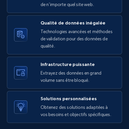
URL, Product id, Listing inventory id, Title, Rating,
de n'importe quel site web.
Reviews count shop, Reviews count item, Initial
price, and more.
Qualité de données inégalée
Technologies avancées et méthodes
1.9K+
323+
Essai gratuit
de validation pour des données de
qualité.
Amazon products search
Infrastructure puissante
Asin, URL, Name, Sponsored, Initial price, Final
Extrayez des données en grand
price, Currency, Sold, and more.
volume sans être bloqué.
1.6K+
181+
Essai gratuit
Solutions personnalisées
Obtenez des solutions adaptées à
vos besoins et objectifs spécifiques.
Target
URL, Product id, Title, Product description,