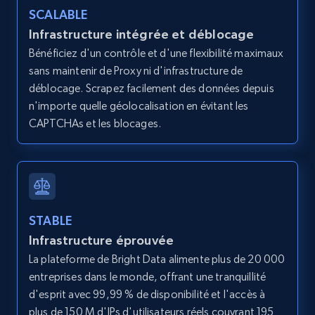
SCALABLE
Infrastructure intégrée et déblocage
Bénéficiez d'un contrôle et d'une flexibilité maximaux
Amazon products global dataset - Collects
sans maintenir de Proxy ni d'infrastructure de
products by best sellers category URL
déblocage. Scrapez facilement des données depuis
Title, Seller name, Brand, Description, Initial
n'importe quelle géolocalisation en évitant les
price, Currency, Availability, Reviews count, and
CAPTCHAs et les blocages.
more.
2.1K+
375+
Essai gratuit
STABLE
Infrastructure éprouvée
Amazon products global dataset - Collect
Amazon products by seller URL
La plateforme de Bright Data alimente plus de 20 000
entreprises dans le monde, offrant une tranquillité
Title, Seller name, Brand, Description, Initial
d'esprit avec 99,99 % de disponibilité et l'accès à
price, Currency, Availability, Reviews count, and
more.
plus de 150 M d'IPs d'utilisateurs réels couvrant 195