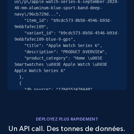
us\/p\/apple-watch-series-6-september-2020-
2.4K+
200+
Essai gratuit
40-mm-aluminum-blue-sport-band-deep-
navy\/96cb729d...",

    "item_id": "b9cdc573-8b50-4546-b93d-
9e6bfafec109",

    "variant_id": "b9cdc573-8b50-4546-b93d-
Google Shopping - collects products from
9e6bfafec109-blue-9-gps",

web using keywords
    "title": "Apple Watch Series 6",

URL, Product id, Title, Product description,
    "description": "PRODUCT OVERVIEW",

Rating, Reviews count, Images, Variations, and
    "product_category": "Home \u003E 
more.
Smartwatches \u003E Apple Watch \u003E 
Apple Watch Series 6"

  },

2.4K+
200+
Essai gratuit
  {

    "db_source": "1784553478448",

    "timestamp": "2026-07-20",

    "url": 
"https:\/\/www.backmarket.com\/en-
Home Depot US
us\/p\/apple-watch-40-mm-aluminium-silver-
URL, Domain, Country code, Model number,
DÉPLOYEZ PLUS RAPIDEMENT
sport-band-white\/b9cdc573-8b50-4546-b93d-
Sku, Product id, Product name, Manufacturer,
Un API call. Des tonnes de données.
9e6bfafec...",

and more.
    "item_id": "b9cdc573-8b50-4546-b93d-