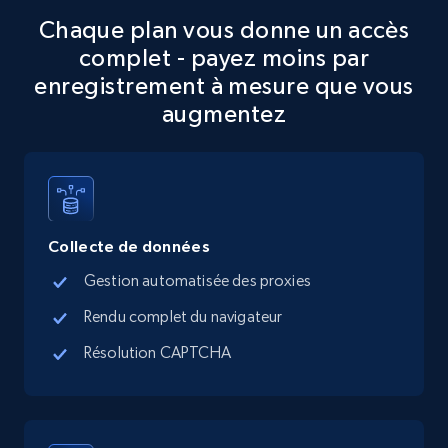
Chaque plan vous donne un accès
5.6K+
875+
Essai gratuit
complet - payez moins par
enregistrement à mesure que vous
augmentez
TikTok Shop
URL, Title, Available, Description, Currency, Initial
price, Final price, Discount percent, and more.
Collecte de données
5.4K+
668+
Essai gratuit
Gestion automatisée des proxies
Rendu complet du navigateur
TikTok Shop - category
Résolution CAPTCHA
URL, Title, Available, Description, Currency, Initial
price, Final price, Discount percent, and more.