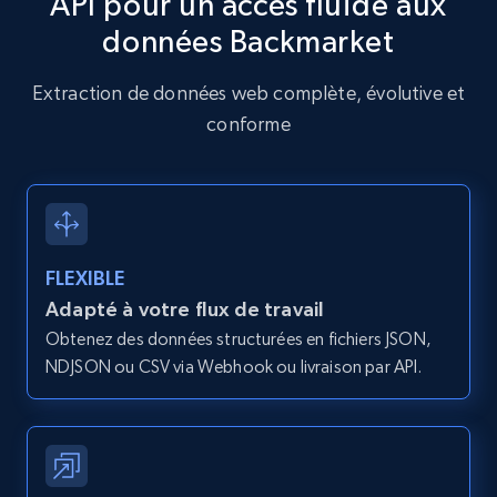
API pour un accès fluide aux
données Backmarket
Amazon products global dataset - Collects
products by specific category URL
Extraction de données web complète, évolutive et
Title, Seller name, Brand, Description, Initial
conforme
price, Currency, Availability, Reviews count, and
more.
2.1K+
375+
Essai gratuit
FLEXIBLE
Adapté à votre flux de travail
Amazon products global dataset -
Obtenez des données structurées en fichiers JSON,
Collecting products by keyword search
NDJSON ou CSV via Webhook ou livraison par API.
Title, Seller name, Brand, Description, Initial
price, Currency, Availability, Reviews count, and
more.
2.1K+
375+
Essai gratuit