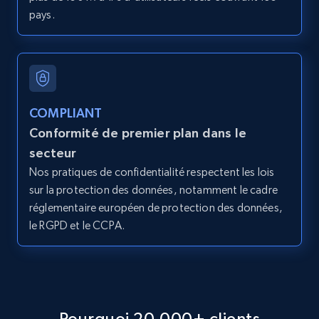
pays.
2.1K+
375+
Essai gratuit
Amazon products global dataset - Collect
COMPLIANT
products from Brands URLs
Conformité de premier plan dans le
Title, Seller name, Brand, Description, Initial
secteur
price, Currency, Availability, Reviews count, and
Nos pratiques de confidentialité respectent les lois
more.
sur la protection des données, notamment le cadre
réglementaire européen de protection des données,
2.1K+
375+
Essai gratuit
le RGPD et le CCPA.
Etsy
URL, Product id, Listing inventory id, Title, Rating,
Pourquoi 20,000+ clients