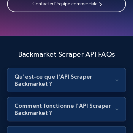
Contacter l’équipe commerciale
Best Buy products
URL, Product id, Title, Images, Final price,
Currency, Discount, Initial price, and more.
1.1K+
149+
Essai gratuit
Backmarket Scraper API FAQs
Best Buy products - Collect data on
Qu'est-ce que l'API Scraper
products using specified keywords
Backmarket ?
URL, Product id, Title, Images, Final price,
Currency, Discount, Initial price, and more.
Comment fonctionne l'API Scraper
1.1K+
149+
Essai gratuit
Backmarket ?