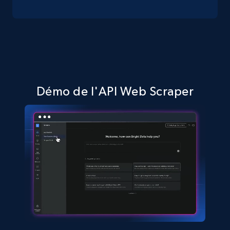
Amazon sellers info
Seller id, URL, Seller name, Description, Detailed
info, Stars, Feedbacks, Return policy, and more.
Démo de l'API Web Scraper
2.5K+
378+
Essai gratuit
eBay
URL, Product id, Title, Seller name, Seller rating,
Seller reviews, Breadcrumbs, Root category, and
more.
2.5K+
359+
Essai gratuit