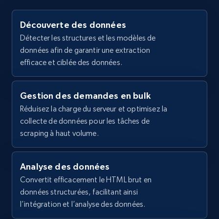
9e6bfafec109",

    "variant_id": "b9cdc573-8b50-4546-b93d-
2.1K+
355+
Essai gratuit
Découverte des données
9e6bfafec109-silver-9-gps",

Détecter les structures et les modèles de
    "title": "Apple Watch Series 6",

données afin de garantir une extraction
    "description": "PRODUCT OVERVIEW",

    "product_category": "Home \u003E 
efficace et ciblée des données.
Home Depot US - Gather data on products
Smartwatches \u003E Apple Watch \u003E 
Apple Watch Series 6"

using specified keywords
  },

Gestion des demandes en bulk
URL, Domain, Country code, Model number,
  {

Sku, Product id, Product name, Manufacturer,
Réduisez la charge du serveur et optimisez la
    "db_source": "1784553478448",

and more.
collecte de données pour les tâches de
    "timestamp": "2026-07-20",

scraping à haut volume.
    "url": 
"https:\/\/www.backmarket.com\/en-
2.1K+
355+
Essai gratuit
us\/p\/apple-watch-40-mm-aluminium-silver-
sport-band-white\/b9cdc573-8b50-4546-b93d-
Analyse des données
9e6bfafec...",

Convertit efficacement le HTML brut en
    "item_id": "b9cdc573-8b50-4546-b93d-
données structurées, facilitant ainsi
Home Depot US - Discover products by
9e6bfafec109",

l’intégration et l’analyse des données.
    "variant_id": "b9cdc573-8b50-4546-b93d-
specified URL
9e6bfafec109-silver-9-gps---cellular",
