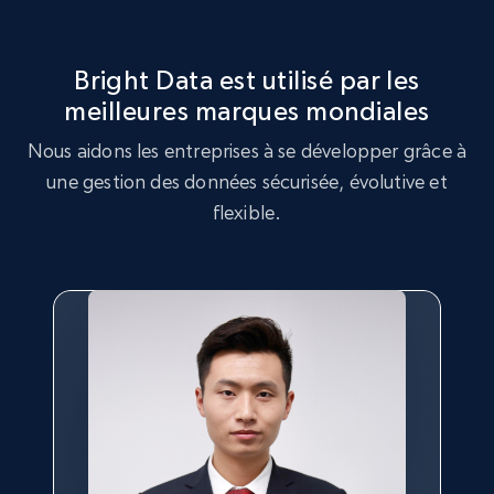
Rating, Reviews count, Initial price, Discount,
and more.
Bright Data est utilisé par les
1.3K+
175+
Essai gratuit
meilleures marques mondiales
Nous aidons les entreprises à se développer grâce à
une gestion des données sécurisée, évolutive et
flexible.
Target - Gather data on products using
specified keywords
URL, Product id, Title, Product description,
Rating, Reviews count, Initial price, Discount,
and more.
1.3K+
175+
Essai gratuit
Target - Discover products by category url