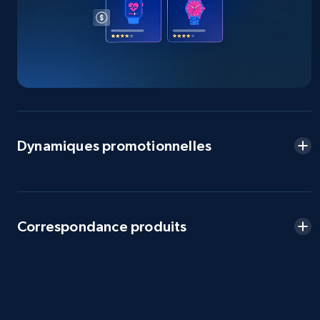
more.
2.5K+
359+
Commencer
eBay - Collect products from shops on eBay
URL, Product id, Title, Seller name, Seller rating,
Dynamiques promotionnelles
Seller reviews, Breadcrumbs, Root category, and
more.
2.5K+
359+
Commencer
Correspondance produits
eBay - Collect records by category
URL, Product id, Title, Seller name, Seller rating,
Seller reviews, Breadcrumbs, Root category, and