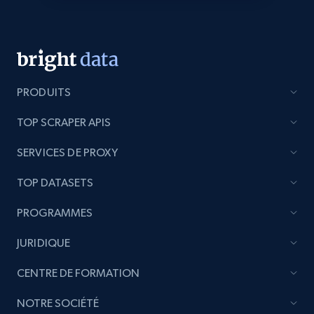
specific category URL
URL, Domain, Country code, Model number,
Sku, Product id, Product name, Manufacturer,
and more.
PRODUITS
2.1K+
353+
Commencer
TOP SCRAPER APIS
SERVICES DE PROXY
Etsy
URL, Product id, Listing inventory id, Title, Rating,
TOP DATASETS
Reviews count shop, Reviews count item, Initial
PROGRAMMES
price, and more.
JURIDIQUE
1.9K+
322+
Commencer
CENTRE DE FORMATION
NOTRE SOCIÉTÉ