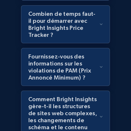
2.1K+
353+
Commencer
Combien de temps faut-
il pour démarrer avec
Bright Insights Price
Home Depot US - Gather data on products
Tracker ?
using specified keywords
URL, Domain, Country code, Model number,
Fournissez-vous des
Sku, Product id, Product name, Manufacturer,
informations sur les
and more.
violations de PAM (Prix
Annoncé Minimum) ?
2.1K+
353+
Commencer
Comment Bright Insights
gère-t-il les structures
Home Depot US - Discover products by
de sites web complexes,
specified URL
les changements de
URL, Domain, Country code, Model number,
schéma et le contenu
Sku, Product id, Product name, Manufacturer,