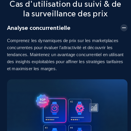
Cas d'utilisation du suivi & de
2.5K+
378+
Commencer
la surveillance des prix
Analyse concurrentielle
eBay
Comprenez les dynamiques de prix sur les marketplaces
URL, Product id, Title, Seller name, Seller rating,
concurrentes pour évaluer l'attractivité et découvrir les
Seller reviews, Breadcrumbs, Root category, and
tendances. Maintenez un avantage concurrentiel en utilisant
more.
des insights exploitables pour affiner les stratégies tarifaires
et maximiser les marges.
2.5K+
359+
Commencer
eBay - Gather data on products using
specified keywords
URL, Product id, Title, Seller name, Seller rating,
Seller reviews, Breadcrumbs, Root category, and