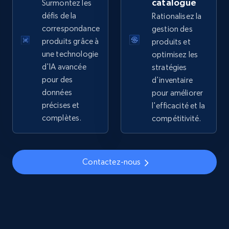
catalogue
Surmontez les
price, Final price, Discount percent, and more.
défis de la
Rationalisez la
correspondance
gestion des
5.4K+
667+
Commencer
produits grâce à
produits et
une technologie
optimisez les
d'IA avancée
stratégies
pour des
d'inventaire
TikTok Shop - discover records by shop url
données
pour améliorer
URL, Title, Available, Description, Currency, Initial
précises et
l'efficacité et la
price, Final price, Discount percent, and more.
complètes.
compétitivité.
5.4K+
667+
Commencer
Contactez-nous
Amazon sellers info
Seller id, URL, Seller name, Description, Detailed
info, Stars, Feedbacks, Return policy, and more.