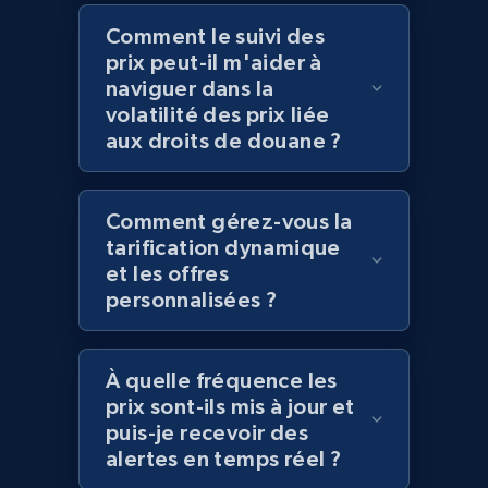
Comment le suivi des
prix peut-il m'aider à
naviguer dans la
Amazon products global dataset - Collect
volatilité des prix liée
products from Brands URLs
aux droits de douane ?
Title, Seller name, Brand, Description, Initial
price, Currency, Availability, Reviews count, and
more.
Comment gérez-vous la
tarification dynamique
2.1K+
375+
Commencer
et les offres
personnalisées ?
Home Depot US
À quelle fréquence les
URL, Domain, Country code, Model number,
prix sont-ils mis à jour et
Sku, Product id, Product name, Manufacturer,
puis-je recevoir des
and more.
alertes en temps réel ?