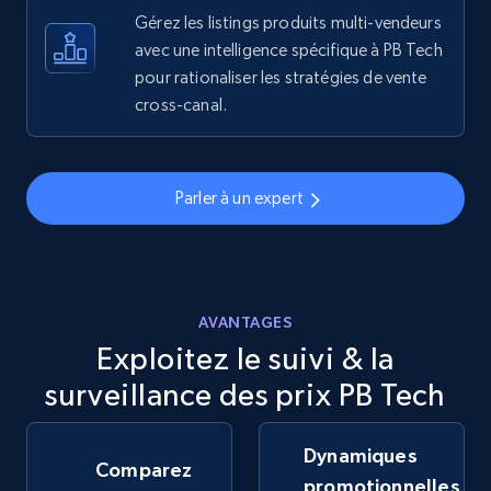
more.
Gérez les listings produits multi-vendeurs
avec une intelligence spécifique à PB Tech
pour rationaliser les stratégies de vente
5.6K+
875+
Commencer
cross-canal.
Walmart - products - Discover products by
Parler à un expert
using sku numbers
URL, Final price, Sku, Currency, Gtin,
Specifications, Image urls, Top reviews, and
more.
AVANTAGES
Exploitez le suivi & la
5.6K+
875+
Commencer
surveillance des prix PB Tech
Dynamiques
TikTok Shop
Comparez
promotionnelles