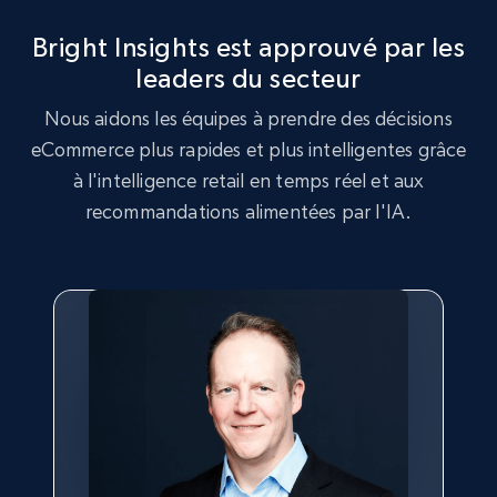
more.
Bright Insights est approuvé par les
leaders du secteur
2.5K+
359+
Commencer
Nous aidons les équipes à prendre des décisions
eCommerce plus rapides et plus intelligentes grâce
à l'intelligence retail en temps réel et aux
Google Shopping
recommandations alimentées par l'IA.
URL, Product id, Title, Product description,
Rating, Reviews count, Images, Variations, and
more.
2.4K+
199+
Commencer
Google Shopping - collects products from
web using keywords
URL, Product id, Title, Product description,