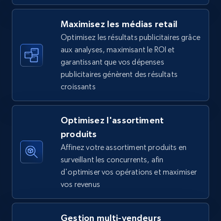
5.6K+
875+
Commencer
Maximisez les médias retail
Optimisez les résultats publicitaires grâce
aux analyses, maximisant le ROI et
Walmart - products - Find new products by
garantissant que vos dépenses
using specific category URL
publicitaires génèrent des résultats
URL, Final price, Sku, Currency, Gtin,
croissants
Specifications, Image urls, Top reviews, and
more.
Optimisez l'assortiment
5.6K+
875+
Commencer
produits
Affinez votre assortiment produits en
surveillant les concurrents, afin
d'optimiser vos opérations et maximiser
Walmart - products - Collects products by
vos revenus
specific keywords
URL, Final price, Sku, Currency, Gtin,
Gestion multi-vendeurs
Specifications, Image urls, Top reviews, and