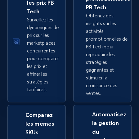
URL, Title, Available, Description, Currency, Initial
les prix PB
PB Tech
price, Final price, Discount percent, and more.
Tech
Obtenez des
Surveillez les
insights sur les
5.4K+
667+
Commencer
dynamiques de
activités
prix sur les
promotionnelles de
marketplaces
PB Tech pour
concurrentes
reproduire les
TikTok Shop - category
pour comparer
stratégies
URL, Title, Available, Description, Currency, Initial
les prix et
gagnantes et
price, Final price, Discount percent, and more.
affiner les
stimuler la
stratégies
croissance des
5.4K+
667+
Commencer
tarifaires.
ventes.
Automatisez
Comparez
TikTok Shop - Collect TikTok shop products
la gestion
les mêmes
by keywords search
du
SKUs
URL, Title, Available, Description, Currency, Initial