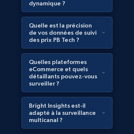
dynamique ?
and more.
2.1K+
353+
Commencer
Quelle est la précision
de vos données de suivi
des prix PB Tech ?
Home Depot US - Discover products by
specified UPC
Quelles plateformes
URL, Domain, Country code, Model number,
eCommerce et quels
Sku, Product id, Product name, Manufacturer,
détaillants pouvez-vous
and more.
surveiller ?
2.1K+
353+
Commencer
Bright Insights est-il
adapté à la surveillance
multicanal ?
Home Depot US - Discovery products by