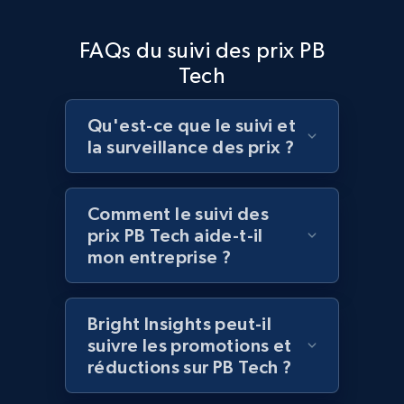
Amazon products global dataset - Collects
FAQs du suivi des prix PB
products by best sellers category URL
Tech
Title, Seller name, Brand, Description, Initial
price, Currency, Availability, Reviews count, and
more.
Qu'est-ce que le suivi et
la surveillance des prix ?
2.1K+
375+
Commencer
Comment le suivi des
prix PB Tech aide-t-il
Amazon products global dataset - Collect
mon entreprise ?
Amazon products by seller URL
Title, Seller name, Brand, Description, Initial
Bright Insights peut-il
price, Currency, Availability, Reviews count, and
suivre les promotions et
more.
réductions sur PB Tech ?
2.1K+
375+
Commencer